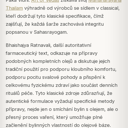
Paka Vidhi.
Art of Vedas
získává svůj
Mahanarayana
Thailam
výhradně od výrobců se sídlem v classical,
kteří dodržují tyto klasické specifikace, čímž
zajišťují, že každá šarže zachovává integritu
popsanou v Sahasrayogam.
Bhaishajya Ratnavali, další autoritativní
farmaceutický text, odkazuje na přípravy
podobných kompletních olejů a diskutuje jejich
tradiční použití pro podporu kloubního komfortu,
podporu pocitu svalové pohody a přispění k
celkovému fyzickému zdraví jako součást denních
rituálů péče. Tyto klasické zdroje zdůrazňují, že
autentické formulace vyžadují specifické metody
přípravy, nejde jen o smíchání bylin s olejem, ale o
přesný proces vaření, který umožňuje plné
začlenění bylinných vlastností do olejové báze.