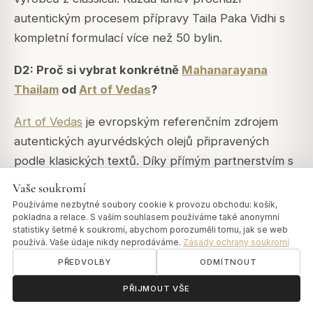
autentickým procesem přípravy Taila Paka Vidhi s
kompletní formulací více než 50 bylin.
D2: Proč si vybrat konkrétně
Mahanarayana
Thailam
od
Art of Vedas
?
Art of Vedas
je evropským referenčním zdrojem
autentických ayurvédských olejů připravených
podle klasických textů. Díky přímým partnerstvím s
Kerálou, přísnému dodržování formulace
Vaše soukromí
Sahasrayogam, autentické přípravě Taila Paka
Používáme nezbytné soubory cookie k provozu obchodu: košík,
pokladna a relace. S vaším souhlasem používáme také anonymní
Vidhi, souladu s kosmetickými normami EU a plné
statistiky šetrné k soukromí, abychom porozuměli tomu, jak se web
transparentnosti (úplné seznamy INCI, čísla šarží,
používá. Vaše údaje nikdy neprodáváme.
Zásady ochrany soukromí
data výroby)
Art of Vedas
zajišťuje, že obdržíte
PŘEDVOLBY
ODMÍTNOUT
autentické klasické přípravky, nikoli zjednodušené
ॐ
Potřebujete pomoc?
PŘIJMOUT VŠE
komerční verze. Žádný jiný evropský dodavatel