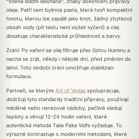
"sneha siddhi lakshana", znaky dokončení přípravy
oleje. Patří sem bylinná pasta, která tvoří kompaktní
hmotu, kterou lze zapálit jako knot, žádný zbytkový
obsah vody (při testu není slyšet syčení) a olej
dosahuje charakteristické průhlednosti a barvy.
Zrání: Po vaření se olej filtruje přes čistou tkaninu a
nechá se zrát, někdy i několik dní, před plněním do
lahví. Toto období zrání umožňuje stabilizaci
formulace.
Partneři, se kterými
Art of Vedas
spolupracuje,
dodržují tyto standardy tradiční přípravy, používají
měděné nebo nerezové nádoby, pečlivě sledují
teploty a věnují 12-24 hodin vaření, které
autentická metoda Taila Paka Vidhi vyžaduje. To
výrazně kontrastuje s moderními metodami, které