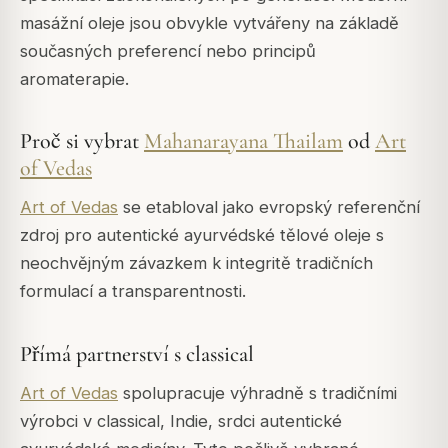
masážní oleje jsou obvykle vytvářeny na základě
současných preferencí nebo principů
aromaterapie.
Proč si vybrat
Mahanarayana Thailam
od
Art
of Vedas
Art of Vedas
se etabloval jako evropský referenční
zdroj pro autentické ayurvédské tělové oleje s
neochvějným závazkem k integritě tradičních
formulací a transparentnosti.
Přímá partnerství s classical
Art of Vedas
spolupracuje výhradně s tradičními
výrobci v classical, Indie, srdci autentické