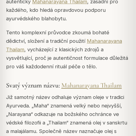
autentický
Mahanarayana Thailam
, zásadní pro
každého, kdo hledá opravdovou podporu
ayurvédského blahobytu.
Tento komplexní průvodce zkoumá bohaté
dědictví, složení a tradiční použití
Mahanarayana
Thailam
, vycházející z klasických zdrojů a
vysvětlující, proč je autentičnost formulace důležitá
pro váš každodenní rituál péče o tělo.
Svatý význam názvu:
Mahanarayana Thailam
Již samotný název odhaluje význam oleje v tradici
Ayurveda. „Maha“ znamená velký nebo nejvyšší,
„Narayana“ odkazuje na božského ochránce ve
védské filozofii a „Thailam“ znamená olej v sanskrtu
a malajálamu. Společně název naznačuje olej s