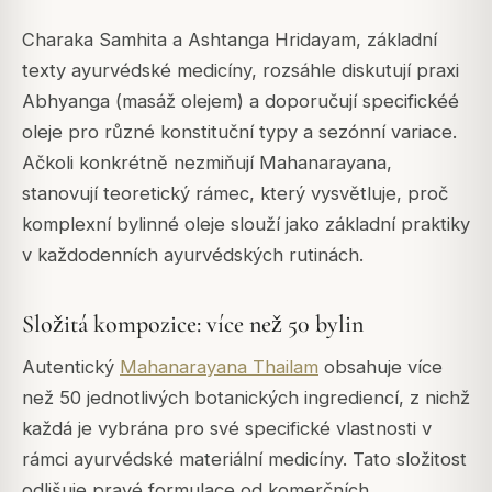
Charaka Samhita a Ashtanga Hridayam, základní
texty ayurvédské medicíny, rozsáhle diskutují praxi
Abhyanga (masáž olejem) a doporučují specifickéé
oleje pro různé konstituční typy a sezónní variace.
Ačkoli konkrétně nezmiňují Mahanarayana,
stanovují teoretický rámec, který vysvětluje, proč
komplexní bylinné oleje slouží jako základní praktiky
v každodenních ayurvédských rutinách.
Složitá kompozice: více než 50 bylin
Autentický
Mahanarayana Thailam
obsahuje více
než 50 jednotlivých botanických ingrediencí, z nichž
každá je vybrána pro své specifické vlastnosti v
rámci ayurvédské materiální medicíny. Tato složitost
odlišuje pravé formulace od komerčních