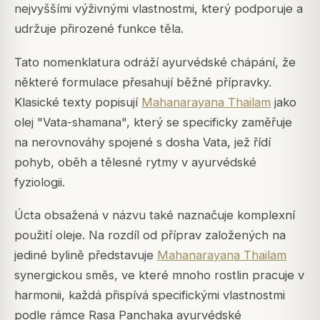
nejvyššími výživnými vlastnostmi, který podporuje a
udržuje přirozené funkce těla.
Tato nomenklatura odráží ayurvédské chápání, že
některé formulace přesahují běžné přípravky.
Klasické texty popisují
Mahanarayana Thailam
jako
olej "Vata-shamana", který se specificky zaměřuje
na nerovnováhy spojené s dosha Vata, jež řídí
pohyb, oběh a tělesné rytmy v ayurvédské
fyziologii.
Úcta obsažená v názvu také naznačuje komplexní
použití oleje. Na rozdíl od příprav založených na
jediné bylině představuje
Mahanarayana Thailam
synergickou směs, ve které mnoho rostlin pracuje v
harmonii, každá přispívá specifickými vlastnostmi
podle rámce Rasa Panchaka ayurvédské