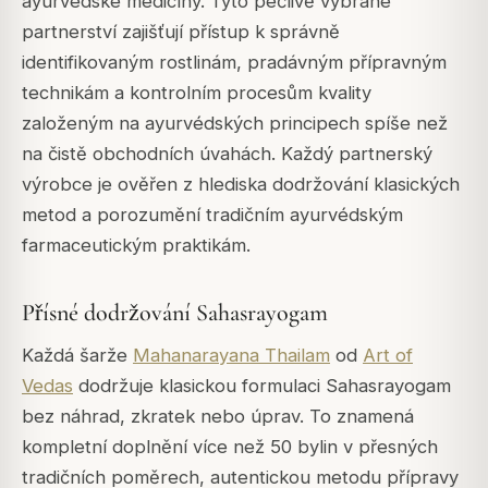
ayurvédské medicíny. Tyto pečlivě vybrané
partnerství zajišťují přístup k správně
identifikovaným rostlinám, pradávným přípravným
technikám a kontrolním procesům kvality
založeným na ayurvédských principech spíše než
na čistě obchodních úvahách. Každý partnerský
výrobce je ověřen z hlediska dodržování klasických
metod a porozumění tradičním ayurvédským
farmaceutickým praktikám.
Přísné dodržování Sahasrayogam
Každá šarže
Mahanarayana Thailam
od
Art of
Vedas
dodržuje klasickou formulaci Sahasrayogam
bez náhrad, zkratek nebo úprav. To znamená
kompletní doplnění více než 50 bylin v přesných
tradičních poměrech, autentickou metodu přípravy