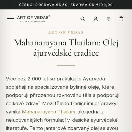
ČESKO: DOPRAVA €6,50, ZDARMA OD €100,00
ART OF VEDAS
Mahanarayana Thailam: Olej
ájurvédské tradice
Více než 2 000 let se praktikující Ayurveda
spoléhají na specializované bylinné oleje, které
podporují přirozenou rovnováhu těla a podporují
celkové zdraví. Mezi těmito tradičními přípravky
vyniká
Mahanarayana Thailam
jako jedna z
nejuctívanějších formulací v klasické ayurvédské
literatuře. Tento jantarově zbarvený olej se svou