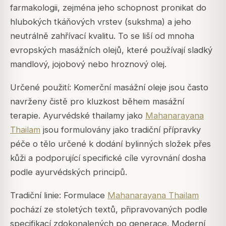
farmakologii, zejména jeho schopnost pronikat do
hlubokých tkáňových vrstev (sukshma) a jeho
neutrálně zahřívací kvalitu. To se liší od mnoha
evropských masážních olejů, které používají sladký
mandlový, jojobový nebo hroznový olej.
Určené použití: Komerční masážní oleje jsou často
navrženy čistě pro kluzkost během masážní
terapie. Ayurvédské thailamy jako
Mahanarayana
Thailam
jsou formulovány jako tradiční přípravky
péče o tělo určené k dodání bylinných složek přes
kůži a podporující specifické cíle vyrovnání dosha
podle ayurvédských principů.
Tradiční linie: Formulace
Mahanarayana Thailam
pochází ze stoletých textů, připravovaných podle
specifikací zdokonalených po generace. Moderní