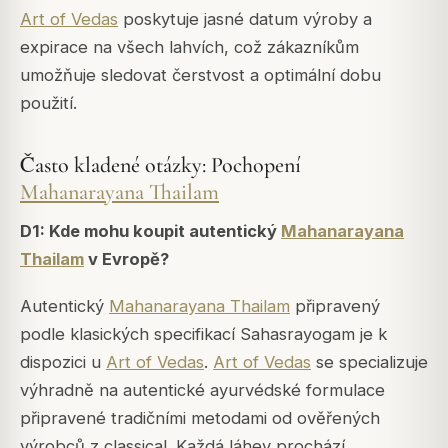
Art of Vedas
poskytuje jasné datum výroby a
expirace na všech lahvích, což zákazníkům
umožňuje sledovat čerstvost a optimální dobu
použití.
Často kladené otázky: Pochopení
Mahanarayana Thailam
D1: Kde mohu koupit autentický
Mahanarayana
Thailam
v Evropě?
Autentický
Mahanarayana Thailam
připravený
podle klasických specifikací Sahasrayogam je k
dispozici u
Art of Vedas
.
Art of Vedas
se specializuje
výhradně na autentické ayurvédské formulace
připravené tradičními metodami od ověřených
výrobců z classical. Každá láhev prochází