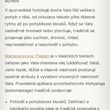
účinek
V ayurvedské fyziologii dosha Vata řídí veškerý
pohyb v těle, od cirkulace tekutin přes tělesné
rytmy až po pohyblivost kloubů. Když se Vata
nadměrně hromadí nebo zhoršuje, tradičně se
projevuje jako suchost, drsnost, chlad,
nepravidelnost a nepohodlí v pohybu.
Mahanarayana Thailam
je v klasických textech
zařazen jako Vata-shamana olej (uklidňovač Vata).
Jeho teplé, těžké a olejové vlastnosti poskytují
opačné atributy k vyvážení vrozených vlastností
Vata. Pravidelná aplikace prostřednictvím Abhyanga
(automassage) tradičně podporuje:
Pohodlí a pohyblivost kloubů: Zahřívací a
lubrikační povaha oleje je tradičně spojována s