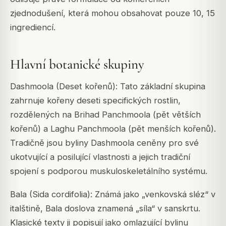
zjednodušení, která mohou obsahovat pouze 10, 15
ingrediencí.
Hlavní botanické skupiny
Dashmoola (Deset kořenů): Tato základní skupina
zahrnuje kořeny deseti specifických rostlin,
rozdělených na Brihad Panchmoola (pět větších
kořenů) a Laghu Panchmoola (pět menších kořenů).
Tradičně jsou byliny Dashmoola ceněny pro své
ukotvující a posilující vlastnosti a jejich tradiční
spojení s podporou muskuloskeletálního systému.
Bala (Sida cordifolia): Známá jako „venkovská sléz“ v
italštině, Bala doslova znamená „síla“ v sanskrtu.
Klasické texty ji popisují jako omlazující bylinu