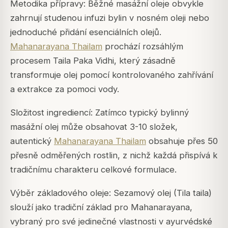
Metodika přípravy: Běžné masážní oleje obvykle
zahrnují studenou infuzi bylin v nosném oleji nebo
jednoduché přidání esenciálních olejů.
Mahanarayana Thailam
prochází rozsáhlým
procesem Taila Paka Vidhi, který zásadně
transformuje olej pomocí kontrolovaného zahřívání
a extrakce za pomoci vody.
Složitost ingrediencí: Zatímco typický bylinný
masážní olej může obsahovat 3-10 složek,
autentický
Mahanarayana Thailam
obsahuje přes 50
přesně odměřených rostlin, z nichž každá přispívá k
tradičnímu charakteru celkové formulace.
Výběr základového oleje: Sezamový olej (Tila taila)
slouží jako tradiční základ pro Mahanarayana,
vybraný pro své jedinečné vlastnosti v ayurvédské