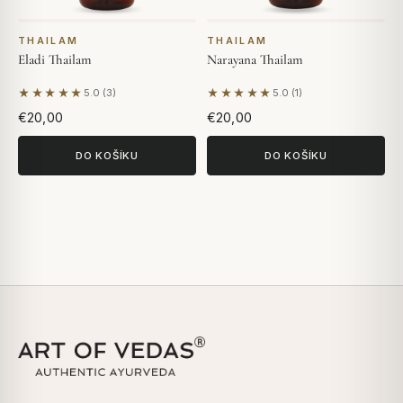
THAILAM
THAILAM
Eladi Thailam
Narayana Thailam
★★★★★
★★★★★
5.0 (3)
5.0 (1)
Na základě 3 hodnocení
Na základě 1 hodnocení
€20,00
€20,00
DO KOŠÍKU
DO KOŠÍKU