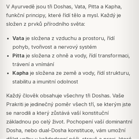
V Ayurvedě jsou tři Doshas, Vata, Pitta a Kapha,
funkční principy, které řídí tělo a mysl. Každý je
složen z prvků přírodního světa:
Vata
je složena z vzduchu a prostoru, řídí
pohyb, tvořivost a nervový systém
Pitta
je složena z ohně a vody, řídí transformaci,
trávení a vnímání
Kapha
je složena ze země a vody, řídí strukturu,
stabilitu a imunitní odolnost
Každý člověk obsahuje všechny tři Doshas. Vaše
Prakriti je jedinečný poměr všech tří, se kterým jste
se narodili a který zůstává vaší konstituční
základnou po celý život. Pochopení vaší dominantní
Dosha, nebo dual-Dosha konstituce, vám umožní
dělat volby v každodenní péči, stravě a praxi, které