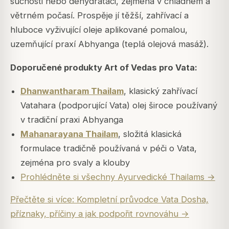
suchosti nebo dehydrataci, zejména v chladném a
větrném počasí. Prospěje jí těžší, zahřívací a
hluboce vyživující oleje aplikované pomalou,
uzemňující praxí Abhyanga (teplá olejová masáž).
Doporučené produkty Art of Vedas pro Vata:
Dhanwantharam Thailam
, klasický zahřívací
Vatahara (podporující Vata) olej široce používaný
v tradiční praxi Abhyanga
Mahanarayana Thailam
, složitá klasická
formulace tradičně používaná v péči o Vata,
zejména pro svaly a klouby
Prohlédněte si všechny Ayurvedické Thailams →
Přečtěte si více: Kompletní průvodce Vata Dosha,
příznaky, příčiny a jak podpořit rovnováhu →