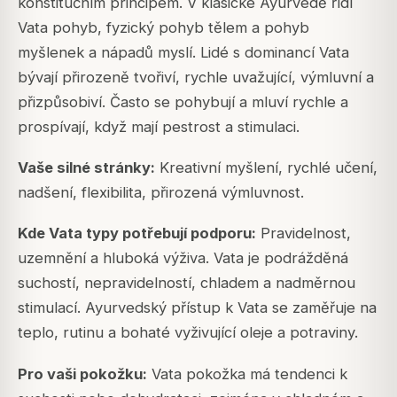
konstitučním principem. V klasické Ayurvedě řídí
Vata pohyb, fyzický pohyb tělem a pohyb
myšlenek a nápadů myslí. Lidé s dominancí Vata
bývají přirozeně tvořiví, rychle uvažující, výmluvní a
přizpůsobiví. Často se pohybují a mluví rychle a
prospívají, když mají pestrost a stimulaci.
Vaše silné stránky:
Kreativní myšlení, rychlé učení,
nadšení, flexibilita, přirozená výmluvnost.
Kde Vata typy potřebují podporu:
Pravidelnost,
uzemnění a hluboká výživa. Vata je podrážděná
suchostí, nepravidelností, chladem a nadměrnou
stimulací. Ayurvedský přístup k Vata se zaměřuje na
teplo, rutinu a bohaté vyživující oleje a potraviny.
Pro vaši pokožku:
Vata pokožka má tendenci k