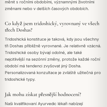
měnit s ročními obdobími, významnými životními
změnami nebo v delších časových obdobích.
Co když jsem tridoshický, vyrovnaný ve všech
třech Doshas?
Tridoshická konstituce je taková, kdy jsou všechny
tři Doshas přibližně vyrovnané. Je relativně vzácná.
Tridoshické osoby bývají odolné, ale také
nejcitlivější na sezónní změny, protože každé roční
období má tendenci zvyšovat jiný Dosha.
Personalizovaná konzultace je zvláště užitečná pro
tridoshické typy.
Jak mohu získat přesnější hodnocení?
Naši kvalifikovaní Ayurvedic lékaři nabízejí