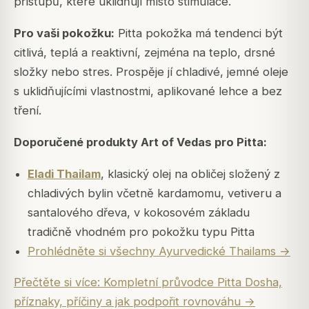
přístupů, které uklidňují místo stimulace.
Pro vaši pokožku:
Pitta pokožka má tendenci být
citlivá, teplá a reaktivní, zejména na teplo, drsné
složky nebo stres. Prospěje jí chladivé, jemné oleje
s uklidňujícími vlastnostmi, aplikované lehce a bez
tření.
Doporučené produkty Art of Vedas pro Pitta:
Eladi Thailam
, klasický olej na obličej složený z
chladivých bylin včetně kardamomu, vetiveru a
santalového dřeva, v kokosovém základu
tradičně vhodném pro pokožku typu Pitta
Prohlédněte si všechny Ayurvedické Thailams →
Přečtěte si více: Kompletní průvodce Pitta Dosha,
příznaky, příčiny a jak podpořit rovnováhu →