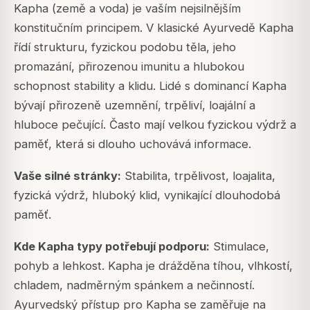
Kapha (země a voda) je vaším nejsilnějším
konstitučním principem. V klasické Ayurvedě Kapha
řídí strukturu, fyzickou podobu těla, jeho
promazání, přirozenou imunitu a hlubokou
schopnost stability a klidu. Lidé s dominancí Kapha
bývají přirozeně uzemnění, trpěliví, loajální a
hluboce pečující. Často mají velkou fyzickou výdrž a
paměť, která si dlouho uchovává informace.
Vaše silné stránky:
Stabilita, trpělivost, loajalita,
fyzická výdrž, hluboký klid, vynikající dlouhodobá
paměť.
Kde Kapha typy potřebují podporu:
Stimulace,
pohyb a lehkost. Kapha je drážděna tíhou, vlhkostí,
chladem, nadměrným spánkem a nečinností.
Ayurvedský přístup pro Kapha se zaměřuje na