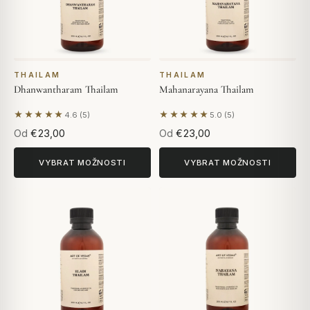
THAILAM
THAILAM
Dhanwantharam Thailam
Mahanarayana Thailam
★★★★★
★★★★★
4.6 (5)
5.0 (5)
Na základě 5 hodnocení
Na základě 5 hodnocení
Od
€23,00
Od
€23,00
VYBRAT MOŽNOSTI
VYBRAT MOŽNOSTI