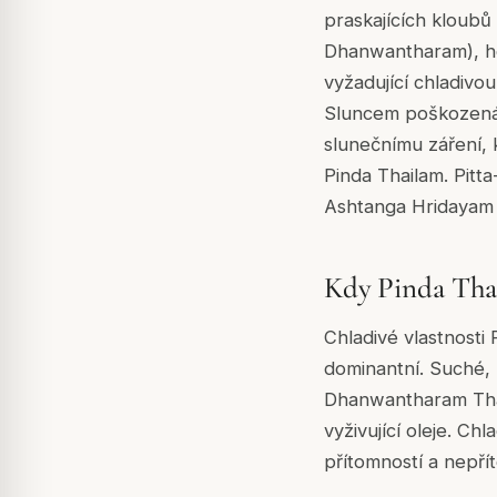
praskajících kloubů
Dhanwantharam), hor
vyžadující chladivo
Sluncem poškozená
slunečnímu záření, k
Pinda Thailam. Pitt
Ashtanga Hridayam C
Kdy Pinda Tha
Chladivé vlastnosti
dominantní. Suché,
Dhanwantharam Thai
vyživující oleje. Ch
přítomností a nepří