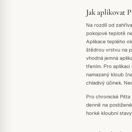
Jak aplikovat 
Na rozdíl od zahříva
pokojové teplotě n
Aplikace teplého ole
štědrou vrstvu na p
vhodná jemná aplika
třením. Pro aplikac
namazaný kloub (na 
chladivý účinek. N
Pro chronické Pitta
denně na postižené 
horké kloubní stavy