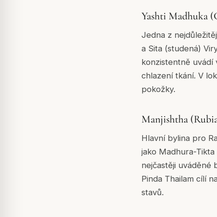
Yashti Madhuka (G
Jedna z nejdůležitěj
a Sita (studená) Viry
konzistentně uvádí 
chlazení tkání. V lo
pokožky.
Manjishtha (Rubia
Hlavní bylina pro Ra
jako Madhura-Tikta 
nejčastěji uváděné b
Pinda Thailam cílí
stavů.