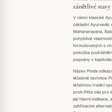
zánětlivé stavy
V rámci klasické Ayu
základní Ayurvedic 
Mahanarayana, Bala,
pohyblivé vlastnosti
formulovaných s chla
pokožka podrážděná 
popsány v kapitolác
Název Pinda odkazuj
léčebné technice Pi
léčebnou tradicí sp
proti-Pitta olej pro
její hlavní indikace
zahřívacími alternat