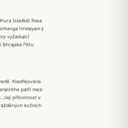
adhura (sladká) Rasa
 Ashtanga Hridayam ji
vy vyžadující
í Bhrajaka Pittu
vedě. Klasifikována
njishtha patří mezi
. Její přítomnost v
drážděných kožních