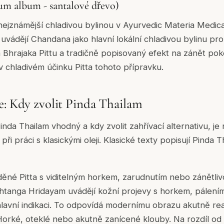
m album - santalové dřevo)
nejznámější chladivou bylinou v Ayurvedic Materia Medica
ádějí Chandana jako hlavní lokální chladivou bylinu pro P
 Bhrajaka Pittu a tradičně popisovaný efekt na zánět poko
v chladivém účinku Pitta tohoto přípravku.
e: Kdy zvolit Pinda Thailam
nda Thailam vhodný a kdy zvolit zahřívací alternativu, je 
při práci s klasickými oleji. Klasické texty popisují Pinda T
ěné Pitta s viditelným horkem, zarudnutím nebo zánětlivo
tanga Hridayam uvádějí kožní projevy s horkem, pálením 
 hlavní indikaci. To odpovídá modernímu obrazu akutně rea
Horké, oteklé nebo akutně zanícené klouby. Na rozdíl od