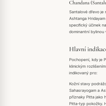
Chandana (Santalu
Santalové dřevo je 
Ashtanga Hridayam uv
specifický účinek na
dominantní bylinou 
Hlavní indikac
Pochopení, kdy je Pi
klinickým rozlišením 
indikovaný pro:
Kožní stavy podrážd
Sahasrayogam a Ash
příznaky Pitta jako
Pitta-typ pokožky. 