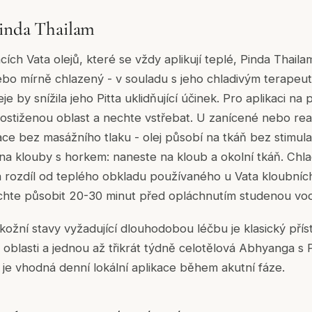
Pinda Thailam
cích Vata olejů, které se vždy aplikují teplé, Pinda Thailam
ebo mírně chlazený - v souladu s jeho chladivým terape
je by snížila jeho Pitta uklidňující účinek. Pro aplikaci n
ostiženou oblast a nechte vstřebat. U zanícené nebo rea
ce bez masážního tlaku - olej působí na tkáň bez stimul
i na klouby s horkem: naneste na kloub a okolní tkáň. Chl
rozdíl od teplého obkladu používaného u Vata kloubních
echte působit 20-30 minut před opláchnutím studenou vo
 kožní stavy vyžadující dlouhodobou léčbu je klasický přís
oblasti a jednou až třikrát týdně celotělová Abhyanga s 
 je vhodná denní lokální aplikace během akutní fáze.