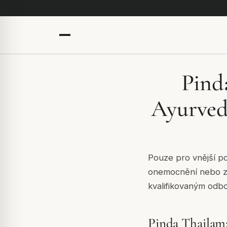
Pinda
Ayurved
Pouze pro vnější po
onemocnění nebo zá
kvalifikovaným odb
Pinda Thailam: