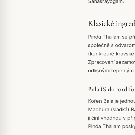
Sahasrayogam.
Klasické ingred
Pinda Thailam se p
společně s odvarom 
(konkrétně kravské m
Zpracování sezamov
odlišnými tepelnými
Bala (Sida cordifo
Kořen Bala je jednou
Madhura (sladká) Ra
ji činí vhodnou v p
Pinda Thailam poskyt