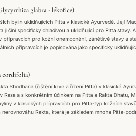
lycyrrhiza glabra - lékořice)
ších bylin uklidňujících Pitta v klasické Ayurvedě. Její M
a ji činí specificky chladivou a uklidňující pro Pitta stavy.
v přípravcích pro kožní onemocnění, zánětlivé stavy a sta
kálních přípravcích je popisována jako specificky uklidňujíc
 cordifolia)
kta Shodhana (čištění krve a řízení Pitta) v klasické Ayur
v Rasa a s konkrétním účinkem na Pitta a Rakta Dhatu, Ma
yliny v klasických přípravcích pro Pitta-typ kožních stavů
 na nerovnováhu Rakta, která je základem mnoha Pitta-po