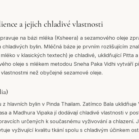
ience a jejich chladivé vlastnosti
řipravuje na bázi mléka (Ksheera) a sezamového oleje zp
chladivých bylin. Mléčná báze je prvním rozlišujícím zn
léko v klasických textech) je chladivé, uklidňující Pitta a 
ého oleje s mlékem metodou Sneha Paka Vidhi vytváří p
 vlastnostmi než obyčejné sezamové oleje.
lia)
 z hlavních bylin v Pinda Thailam. Zatímco Bala uklidňuje Va
sa a Madhura Vipaka jí dodávají chladivé vlastnosti v post
řípravcích určených k současnému vyživování a chlazení. J
uje vyživující kvalitu tkání spolu s chladivým účinkem ost