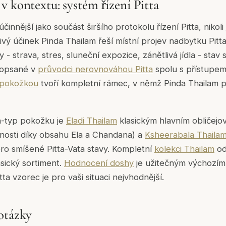
v kontextu: systém řízení Pitta
činnější jako součást širšího protokolu řízení Pitta, nikoli
divý účinek Pinda Thailam řeší místní projev nadbytku Pitt
ny - strava, stres, sluneční expozice, zánětlivá jídla - sta
 popsané v
průvodci nerovnováhou Pitta
spolu s přístupem
u pokožkou
tvoří kompletní rámec, v němž Pinda Thailam po
ta-typ pokožku je
Eladi Thailam
klasickým hlavním obličejo
stnosti díky obsahu Ela a Chandana) a
Ksheerabala Thaila
pro smíšené Pitta-Vata stavy. Kompletní
kolekci Thailam
od
asický sortiment.
Hodnocení doshy
je užitečným výchozí
ta vzorec je pro vaši situaci nejvhodnější.
otázky