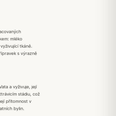
racovaných
akem: mléko
vyživující tkáně.
řípravek s výrazně
ta a vyživuje, její
trávicím stádiu, což
ejí přítomnost v
atních bylin.