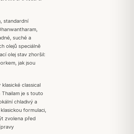
m, standardní
 - Dhanwantharam,
adné, suché a
ých olejů speciálně
í olej stav zhoršil:
orkem, jak jsou
lasické classical
Thailam je s touto
kální chladivý a
 klasickou formulaci,
být zvolena před
ípravy