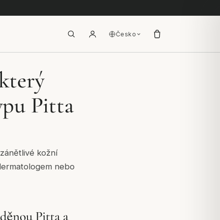
Česko
 který
pu Pitta
zánětlivé kožní
s dermatologem nebo
děnou Pitta a