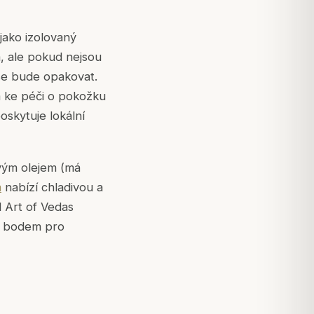
 jako izolovaný
a, ale pokud nejsou
v se bude opakovat.
 ke péči o pokožku
skytuje lokální
vým olejem (má
m
nabízí chladivou a
 Art of Vedas
m bodem pro