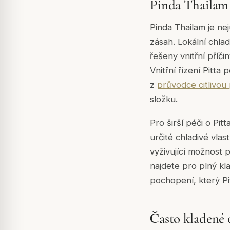
Pinda Thailam 
Pinda Thailam je nejú
zásah. Lokální chla
řešeny vnitřní příči
Vnitřní řízení Pitta
z
průvodce citlivo
složku.
Pro širší péči o Pit
určité chladivé vla
vyživující možnost 
najdete pro plný kl
pochopení, který Pit
Často kladené 