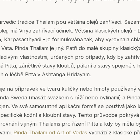
rvedic tradice Thailam jsou většina olejů zahřívací. Seza
olej, má Virya zahřívací účinek. Většina klasických olejů
 Karpasasthyadi - je formulována tak, aby vyrovnala chl
 Vata. Pinda Thailam je jiný. Patří do malé skupiny klasick
divými vlastnostmi, určených pro případy, kdy by zahřívac
Pitta, zánětlivé stavy kloubů, pálení a stavy spojené s h
h o léčbě Pitta v Ashtanga Hridayam.
e na přípravek ve tvaru kuličky nebo hmoty používaný v k
nda Sweda (masáž svazkem s rýží nebo bylinami) a Pinda 
ojen. Ve své samostatné aplikační formě se používá jako lo
 specifické kožní a kloubní stavy. Tento průvodce pokrývá
, srovnání s jinými Thailams pro řízení Pitta a kdy by měla 
ivami.
Pinda Thailam od Art of Vedas
vychází z klasické př