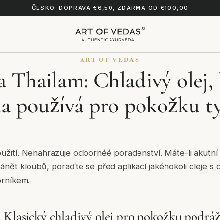
ČESKO: DOPRAVA €6,50, ZDARMA OD €100,00
ART OF VEDAS
 Thailam: Chladivý olej,
a používá pro pokožku ty
užití. Nenahrazuje odbornéé poradenství. Máte-li akutní 
nět kloubů, poraďte se před aplikací jakéhokoli oleje 
orníkem.
 Klasický chladivý olej pro pokožku podráž