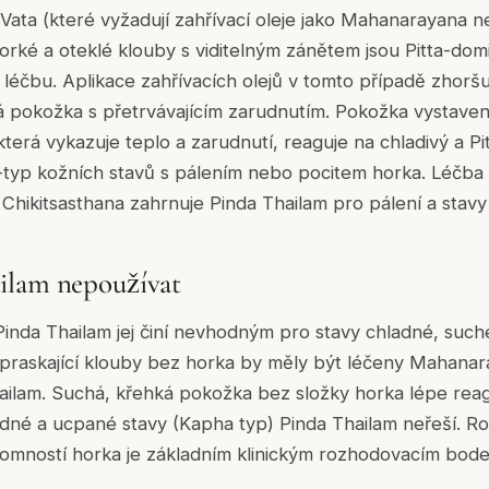
 Vata (které vyžadují zahřívací oleje jako Mahanarayana 
ké a oteklé klouby s viditelným zánětem jsou Pitta-domi
u léčbu. Aplikace zahřívacích olejů v tomto případě zhoršu
 pokožka s přetrvávajícím zarudnutím. Pokožka vystav
terá vykazuje teplo a zarudnutí, reaguje na chladivý a Pit
a-typ kožních stavů s pálením nebo pocitem horka. Léčba
hikitsasthana zahrnuje Pinda Thailam pro pálení a stav
ilam nepoužívat
 Pinda Thailam jej činí nevhodným pro stavy chladné, suc
 praskající klouby bez horka by měly být léčeny Mahana
lam. Suchá, křehká pokožka bez složky horka lépe reagu
ladné a ucpané stavy (Kapha typ) Pinda Thailam neřeší. Ro
tomností horka je základním klinickým rozhodovacím bod