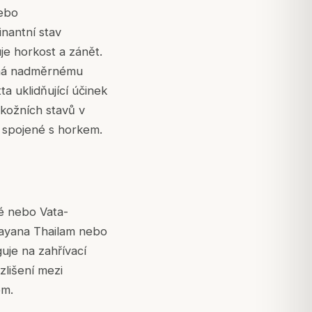
nebo
nantní stav
je horkost a zánět.
ená nadměrnému
ta uklidňující účinek
 kožních stavů v
y spojené s horkem.
hé nebo Vata-
rayana Thailam nebo
je na zahřívací
zlišení mezi
em.