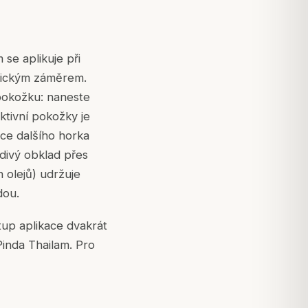
 se aplikuje při
utickým záměrem.
a pokožku: naneste
ktivní pokožky je
ace dalšího horka
adivý obklad přes
 olejů) udržuje
dou.
tup aplikace dvakrát
Pinda Thailam. Pro