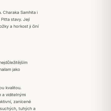
. Charaka Samhita i
itta stavy. Její
žky a horkost ji činí
nejdůležitějším
hailam jako
u kvalitou.
a viditelnými
ktivní, zanícené
 suchých, tuhých a