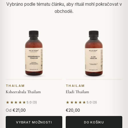
Vybráno podle tématu článku, aby rituál mohl pokračovat v
obchodě.
THAILAM
THAILAM
Ksheerabala Thailam
Eladi Thailam
★★★★★
★★★★★
5.0 (3)
5.0 (3)
Na základě 3 hodnocení
Na základě 3 hodnocení
Od
€21,00
€20,00
VYBRAT MOŽNOSTI
DO KOŠÍKU