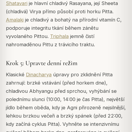
Shatavari
je hlavní chladivý Rasayana, její Sheeta
(chladivá) Virya přímo působí proti horku Pitta.
Amalaki
je chladivý a bohatý na přírodní vitamín C,
podporuje integritu tkání během zánětu
vyvolaného Pittou.
Triphala
jemně čistí
nahromaděnou Pittu z trávicího traktu.
Krok 5: Upravte denní režim
Klasické
Dinacharya
úpravy pro zklidnění Pitta
zahrnují: brzké vstávání (před horkem dne),
chladivou Abhyangu před sprchou, vyhýbání se
polednímu slunci (10:00, 14:00 je čas Pitta), největší
jídlo během oběda, kdy je Agni přirozeně nejsilnější,
lehkou brzkou večeři a brzký spánek (před 22:00,
kdy začíná cyklus Pitta). Vyhněte se intenzivnímu