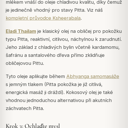
mlékem vnáší do oleje chladivou kvalitu, díky čemuž
je jedinečně vhodný pro stavy Pitta. Viz náš
kompletní průvodce Ksheerabala
.
Eladi Thailam
je klasický olej na obličej pro pokožku
typu Pitta, reaktivní, citlivou, náchylnou k zarudnutí.
Jeho základ z chladivých bylin včetně kardamomu,
šafránu a santalového dřeva přímo zklidňuje
obličejovou Pittu.
Tyto oleje aplikujte během
Abhyanga samomasáže
s jemným tlakem (Pitta pokožka je již citlivá,
energická masáž ji dráždí). Kokosový olej je také
vhodnou jednoduchou alternativou při akutních
záchvatech Pitta.
Krok 3: Ochlaďte mysl