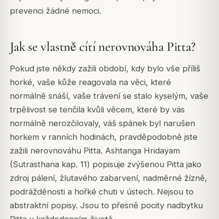
prevenci žádné nemoci.
Jak se vlastně cítí nerovnováha Pitta?
Pokud jste někdy zažili období, kdy bylo vše příliš
horké, vaše kůže reagovala na věci, které
normálně snáší, vaše trávení se stalo kyselým, vaše
trpělivost se tenčila kvůli věcem, které by vás
normálně nerozčilovaly, váš spánek byl narušen
horkem v ranních hodinách, pravděpodobně jste
zažili nerovnováhu Pitta. Ashtanga Hridayam
(Sutrasthana kap. 11) popisuje zvýšenou Pitta jako
zdroj pálení, žlutavého zabarvení, nadměrné žízně,
podrážděnosti a hořké chuti v ústech. Nejsou to
abstraktní popisy. Jsou to přesně pocity nadbytku
Pitta v každodenním životě.