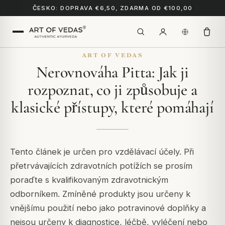
ČESKO: DOPRAVA €6,50, ZDARMA OD €100,00
ART OF VEDAS
Nerovnováha Pitta: Jak ji
rozpoznat, co ji způsobuje a
klasické přístupy, které pomáhají
Tento článek je určen pro vzdělávací účely. Při
přetrvávajících zdravotních potížích se prosím
poraďte s kvalifikovaným zdravotnickým
odborníkem. Zmíněné produkty jsou určeny k
vnějšímu použití nebo jako potravinové doplňky a
nejsou určeny k diagnostice, léčbě, vyléčení nebo