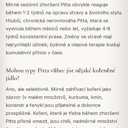
Mírné sezónní zhoršení Pitta obvykle reaguje
během 1-2 týdnů na úpravu stravy a životního stylu.
Hlubší, chronická nerovnováha Pitta, která se
vyvinula během měsíců nebo let, vyžaduje 4-8
týdnů konzistentní praxe. Změny ve stravě mají
nejrychlejší účinek; bylinné a olejové terapie budují
kumulativní přínos v čase.
Mohou typy Pitta vůbec jíst nějaké kořeněné
jídlo?
Ano, ale selektivně. Mírně zahřívací koření jako
zázvor (v malém množství), kurkuma, kmín,
koriandr a fenykl jsou přijatelné a dokonce
prospěšné. Koření, které je třeba během zhoršení
Pitta přísně omezit, jsou chilli, nadměrné množství