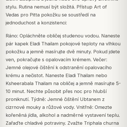
stylu. Rutina nemusí být složitá. Přístup Art of
Vedas pro Pitta pokožku se soustředí na
jednoduchost a konzistenci:
Ráno: Opláchněte obličej studenou vodou. Naneste
pár kapek Eladi Thailam pokojové teploty na vlhkou
pokožku a jemně masírujte dvě minuty. Pokud jdete
ven, pokračujte s opalovacím krémem. Večer:
Jemné olejové čištění k odstranění opalovacího
krému a nečistot. Naneste Eladi Thailam nebo
Ksheerabala Thailam na obličej a jemně masírujte 5-
10 minut. Nechte působit přes noc pro hlubší
proniknutí. Týdně: Jemné čištění Ubtanem z
cizrnové mouky a růžové vody. Vnitřně: Omezte
kořeněná jídla, alkohol a nadměrné vystavení teplu.
Zařaďte chladivé potraviny. Zvažte Triphala churna