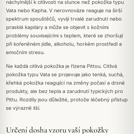
náchylnější k citlivosti na slunce než pokožka typu
Vata nebo Kapha. V nerovnováze reaguje na širší
spektrum spouštěčů, vyvíjí trvalé zarudnutí nebo
prasklé kapiláry a může se objevit s kožními
problémy souvisejícími s teplem, které se zhoršují
při kořeněném jídle, alkoholu, horkém prostředí a
emočním stresu.
Ne každá citlivá pokožka je řízena Pittou. Citlivá
pokožka typu Vata se projevuje jako tenká, suchá,
křehká pokožka reagující na změny počasí a drsné
produkty, ale bez tepla a zarudnutí typických pro
Pittu. Rozdíly jsou důležité, protože léčebný přístup
se výrazně liší.
Určení dosha vzoru vaší pokožky