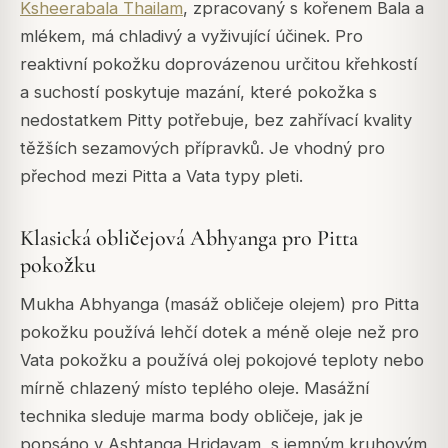
Ksheerabala Thailam
, zpracovaný s kořenem Bala a
mlékem, má chladivý a vyživující účinek. Pro
reaktivní pokožku doprovázenou určitou křehkostí
a suchostí poskytuje mazání, které pokožka s
nedostatkem Pitty potřebuje, bez zahřívací kvality
těžších sezamových přípravků. Je vhodný pro
přechod mezi Pitta a Vata typy pleti.
Klasická obličejová Abhyanga pro Pitta
pokožku
Mukha Abhyanga (masáž obličeje olejem) pro Pitta
pokožku používá lehčí dotek a méně oleje než pro
Vata pokožku a používá olej pokojové teploty nebo
mírně chlazený místo teplého oleje. Masážní
technika sleduje marma body obličeje, jak je
popsáno v Ashtanga Hridayam, s jemným kruhovým