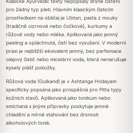
Klasické Ayurvedic texty nepopsaly drsné čištění
pro žádný typ pleti. Hlavním klasickým čisticím
prostředkem na obličej je Ubtan, pasta z mouky
(tradičně cizrnové nebo čočkové), kurkumy a
růžové vody nebo mléka. Aplikovaná jako jemný
peeling a opláchnutá, čistí bez vysušení. V moderní
praxi je nejbližší ekvivalent jemný, bez parfemace
olejový čistič nebo micelární voda, která nenarušuje
kyselý plášť pokožky.
Růžová voda (Gulkand) je v Ashtanga Hridayam
specificky popsána jako prospěšná pro Pitta typy
kožních stavů. Aplikovaná jako tonikum nebo
smíchaná s jinými přípravky poskytuje jemné
chladění a mírné stahování bez drsnosti
alkoholových tonik.