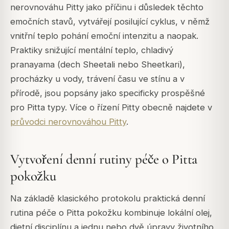
nerovnováhu Pitty jako příčinu i důsledek těchto
emočních stavů, vytvářejí posilující cyklus, v němž
vnitřní teplo pohání emoční intenzitu a naopak.
Praktiky snižující mentální teplo, chladivý
pranayama (dech Sheetali nebo Sheetkari),
procházky u vody, trávení času ve stínu a v
přírodě, jsou popsány jako specificky prospěšné
pro Pitta typy. Více o řízení Pitty obecně najdete v
průvodci nerovnováhou Pitty
.
Vytvoření denní rutiny péče o Pitta
pokožku
Na základě klasického protokolu praktická denní
rutina péče o Pitta pokožku kombinuje lokální olej,
dietní disciplínu a jednu nebo dvě úpravy životního