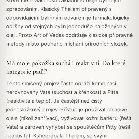
které mění vlastnosti základního oleje bylinným
zpracováním. Klasický Thailam připravený s
odpovídajícím bylinným odvarem je farmakologicky
odlišný od stejných bylin jednoduše naložených v
oleji. Proto Art of Vedas dodržuje klasické přípravné
metody místo pouhého míchání přírodních složek.
Má moje pokožka suchá i reaktivní. Do které
kategorie patří?
Tento smíšený projev často odráží kombinaci
nerovnováhy Vata (suchost a křehkost) a Pitta
(reaktivita a teplo). Je častější než čistý
jednosložkový projev. Přístup je používat chladivé
oleje (nikoli zahřívací), vyživovat kožní bariéru (řešit
Vata) a zároveň vyhýbat se spouštěčům Pitty (řešit
reaktivitu). Ksheerabala Thailam, se svými