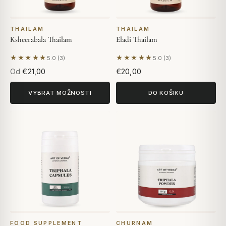
THAILAM
THAILAM
Ksheerabala Thailam
Eladi Thailam
★★★★★
★★★★★
5.0 (3)
5.0 (3)
Na základě 3 hodnocení
Na základě 3 hodnocení
Od
€21,00
€20,00
VYBRAT MOŽNOSTI
DO KOŠÍKU
FOOD SUPPLEMENT
CHURNAM