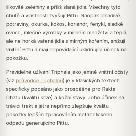
lilkovité zeleniny a příliš slaná jídla. Všechny tyto
chutě a vlastnosti zvyšují Pittu. Naopak chladivé
potraviny, okurka, kokos, koriandr, fenykl, sladké
ovoce, mléčné výrobky v mírném množství a teplá,
ale ne horká vařená jídla s mírným kořením, snižují
vnitřní Pittu a mají odpovídající uklidňující účinek na
pokožku.
Pravidelné užívání Triphala jako jemné vnitřní očisty
(viz
průvodce Triphalou
) je v klasických textech
specificky popsáno jako prospěšné pro Rakta
Dhatu (kvalitu krve) a kožní stavy. Jeho účinek na
trávicí trakt a játra nepřímo zlepšuje kvalitu
pokožky lepším zpracováním metabolického
odpadu generujícího Pittu.