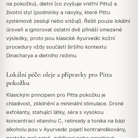
na pokožku), dietní (co zvyšuje vnitřní Pittu) a
životní styl (podmínky a návyky, které Pittu
systémově zesilují nebo snižují). Řešit pouze lokální
úroveň a ignorovat ostatní dvě přináší omezené
výsledky, proto jsou klasické Ayurvedic kožní
procedury vždy součástí širšího kontextu
Dinacharya a dietního režimu.
Lokální péče: oleje a přípravky pro Pitta
pokožku
Klasickým principem pro Pitta pokožku je
chladivost, zklidnění a minimální stimulace. Drsné
exfolianty, stahující látky, séra s vysokou
koncentrací vitamínu C, retinoidy a tonika na bázi
alkoholu jsou v Ayurvedic pojetí kontraindikovány,
protože mají ostré, zahřívací nebo pronikavé