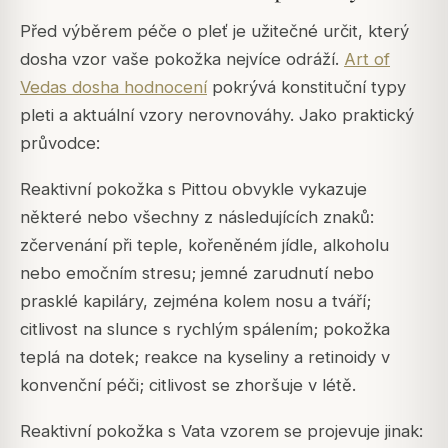
Před výběrem péče o pleť je užitečné určit, který
dosha vzor vaše pokožka nejvíce odráží.
Art of
Vedas dosha hodnocení
pokrývá konstituční typy
pleti a aktuální vzory nerovnováhy. Jako praktický
průvodce:
Reaktivní pokožka s Pittou obvykle vykazuje
některé nebo všechny z následujících znaků:
zčervenání při teple, kořeněném jídle, alkoholu
nebo emočním stresu; jemné zarudnutí nebo
prasklé kapiláry, zejména kolem nosu a tváří;
citlivost na slunce s rychlým spálením; pokožka
teplá na dotek; reakce na kyseliny a retinoidy v
konvenční péči; citlivost se zhoršuje v létě.
Reaktivní pokožka s Vata vzorem se projevuje jinak: