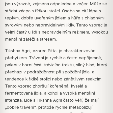
jsou výrazné, zejména odpoledne a večer. Může se
střídat zácpa s řídkou stolicí. Osoba se cítí lépe s
teplým, dobře uvařeným jídlem a hůře s chladnými,
syrovými nebo nepravidelnými jídly. Tento vzorec je
velmi častý u lidí s nepravidelným režimem, vysokou
mentální zátěží a stresem.
Tikshna Agni, vzorec Pitta, je charakterizován
přebytkem. Trávení je rychlé a často nepříjemné,
pálení v horní části trávicího traktu, silný hlad, který
přechází v podrážděnost při zpoždění jídla, a
tendence k řídké stolici nebo zánětlivým reakcím.
Tento vzorec zhoršují kořeněná, kyselá a
fermentovaná jídla, alkohol a vysoká mentální
intenzita. Lidé s Tikshna Agni často věří, že mají
„dobré trávení“, protože rychle metabolizují