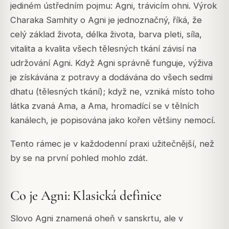
jediném ústředním pojmu: Agni, trávicím ohni. Výrok
Charaka Samhity o Agni je jednoznačný, říká, že
celý základ života, délka života, barva pleti, síla,
vitalita a kvalita všech tělesných tkání závisí na
udržování Agni. Když Agni správně funguje, výživa
je získávána z potravy a dodávána do všech sedmi
dhatu (tělesných tkání); když ne, vzniká místo toho
látka zvaná Ama, a Ama, hromadící se v tělních
kanálech, je popisována jako kořen většiny nemocí.
Tento rámec je v každodenní praxi užitečnější, než
by se na první pohled mohlo zdát.
Co je Agni: Klasická definice
Slovo Agni znamená oheň v sanskrtu, ale v