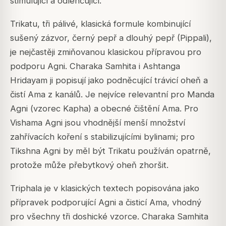
stimulující a odlehčující.
Trikatu, tři pálivé, klasická formule kombinující
sušený zázvor, černý pepř a dlouhý pepř (Pippali),
je nejčastěji zmiňovanou klasickou přípravou pro
podporu Agni. Charaka Samhita i Ashtanga
Hridayam ji popisují jako podněcující trávicí oheň a
čistí Ama z kanálů. Je nejvíce relevantní pro Manda
Agni (vzorec Kapha) a obecné čištění Ama. Pro
Vishama Agni jsou vhodnější menší množství
zahřívacích koření s stabilizujícími bylinami; pro
Tikshna Agni by měl být Trikatu používán opatrně,
protože může přebytkový oheň zhoršit.
Triphala je v klasických textech popisována jako
přípravek podporující Agni a čisticí Ama, vhodný
pro všechny tři doshické vzorce. Charaka Samhita