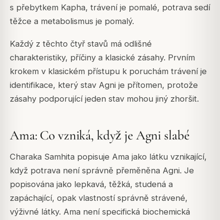
s přebytkem Kapha, trávení je pomalé, potrava sedí
těžce a metabolismus je pomalý.
Každý z těchto čtyř stavů má odlišné
charakteristiky, příčiny a klasické zásahy. Prvním
krokem v klasickém přístupu k poruchám trávení je
identifikace, který stav Agni je přítomen, protože
zásahy podporující jeden stav mohou jiný zhoršit.
Ama: Co vzniká, když je Agni slabé
Charaka Samhita popisuje Ama jako látku vznikající,
když potrava není správně přeměněna Agni. Je
popisována jako lepkavá, těžká, studená a
zapáchající, opak vlastností správně strávené,
výživné látky. Ama není specifická biochemická