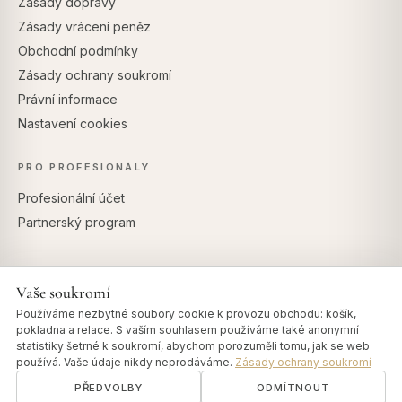
Zásady dopravy
Zásady vrácení peněz
Obchodní podmínky
Zásady ochrany soukromí
Právní informace
Nastavení cookies
PRO PROFESIONÁLY
Profesionální účet
Partnerský program
Vaše soukromí
BEZPEČNÉ PLATBY
Používáme nezbytné soubory cookie k provozu obchodu: košík,
pokladna a relace. S vaším souhlasem používáme také anonymní
statistiky šetrné k soukromí, abychom porozuměli tomu, jak se web
používá. Vaše údaje nikdy neprodáváme.
Zásady ochrany soukromí
PŘEDVOLBY
ODMÍTNOUT
© 2026 Art of Vedas · Authentic Ayurveda d.o.o.