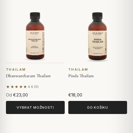
THAILAM
THAILAM
Dhanwantharam Thailam
Pinda Thailam
★★★★★
4.6 (5)
Na základě 5 hodnocení
Od
€23,00
€18,00
VYBRAT MOŽNOSTI
DO KOŠÍKU