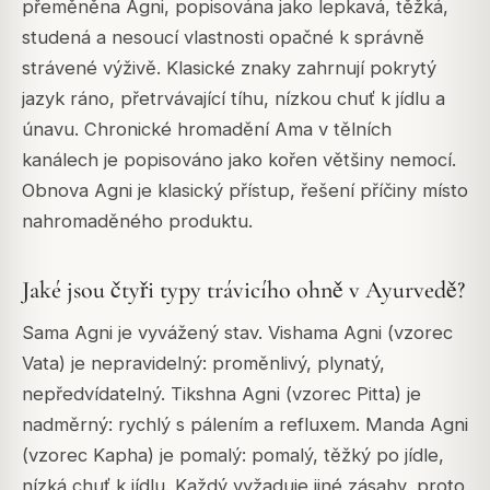
přeměněna Agni, popisována jako lepkavá, těžká,
studená a nesoucí vlastnosti opačné k správně
strávené výživě. Klasické znaky zahrnují pokrytý
jazyk ráno, přetrvávající tíhu, nízkou chuť k jídlu a
únavu. Chronické hromadění Ama v tělních
kanálech je popisováno jako kořen většiny nemocí.
Obnova Agni je klasický přístup, řešení příčiny místo
nahromaděného produktu.
Jaké jsou čtyři typy trávicího ohně v Ayurvedě?
Sama Agni je vyvážený stav. Vishama Agni (vzorec
Vata) je nepravidelný: proměnlivý, plynatý,
nepředvídatelný. Tikshna Agni (vzorec Pitta) je
nadměrný: rychlý s pálením a refluxem. Manda Agni
(vzorec Kapha) je pomalý: pomalý, těžký po jídle,
nízká chuť k jídlu. Každý vyžaduje jiné zásahy, proto