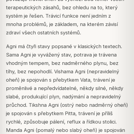
terapeutických zásahů, bez ohledu na to, který
systém je řešen. Trávicí funkce není jedním z
mnoha problémů, je základem, na kterém závisí
zdraví všech ostatních systémů.
Agni má čtyři stavy popsané v klasických textech.
Sama Agni je vyvážený stav, potrava je trávena
vhodným tempem, bez nadměrného plynu, bez
tíhy, bez nepohodlí. Vishama Agni (nepravidelný
oheň) je spojován s přebytkem Vata, trávení je
proměnlivé a nepředvídatelné, někdy silné, někdy
slabé, produkující plyn, nadýmání a nepravidelný
průchod. Tikshna Agni (ostrý nebo nadměrný oheň)
je spojován s přebytkem Pitta, trávení je příliš
rychlé, způsobuje pálení, reflux a řídkou stolici.
Manda Agni (pomalý nebo slabý oheň) je spojován