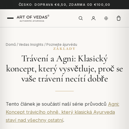
ČESKO: DOPRAVA €6,50, ZDARMA OD €100,00
Domů
/
Vedas Insights
/
Poznejte ájurvédu
ZÁKLADY
Trávení a Agni: Klasický
koncept, který vysvětluje, proč se
vaše trávení necítí dobře
Tento článek je součástí naší série průvodců
Agni:
Koncept trávicího ohně, který klasická Ayurveda
staví nad všechny ostatní
.