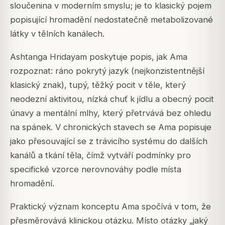
sloučenina v moderním smyslu; je to klasický pojem
popisující hromadění nedostatečně metabolizované
látky v tělních kanálech.
Ashtanga Hridayam poskytuje popis, jak Ama
rozpoznat: ráno pokrytý jazyk (nejkonzistentnější
klasický znak), tupý, těžký pocit v těle, který
neodezní aktivitou, nízká chuť k jídlu a obecný pocit
únavy a mentální mlhy, který přetrvává bez ohledu
na spánek. V chronických stavech se Ama popisuje
jako přesouvající se z trávicího systému do dalších
kanálů a tkání těla, čímž vytváří podmínky pro
specifické vzorce nerovnováhy podle místa
hromadění.
Praktický význam konceptu Ama spočívá v tom, že
přesměrovává klinickou otázku. Místo otázky „jaký