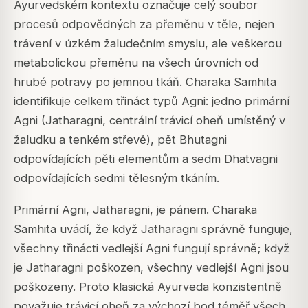
Ayurvedském kontextu označuje celý soubor
procesů odpovědných za přeměnu v těle, nejen
trávení v úzkém žaludečním smyslu, ale veškerou
metabolickou přeměnu na všech úrovních od
hrubé potravy po jemnou tkáň. Charaka Samhita
identifikuje celkem třináct typů Agni: jedno primární
Agni (Jatharagni, centrální trávicí oheň umístěný v
žaludku a tenkém střevě), pět Bhutagni
odpovídajících pěti elementům a sedm Dhatvagni
odpovídajících sedmi tělesným tkáním.
Primární Agni, Jatharagni, je pánem. Charaka
Samhita uvádí, že když Jatharagni správně funguje,
všechny třinácti vedlejší Agni fungují správně; když
je Jatharagni poškozen, všechny vedlejší Agni jsou
poškozeny. Proto klasická Ayurveda konzistentně
považuje trávicí oheň za výchozí bod téměř všech