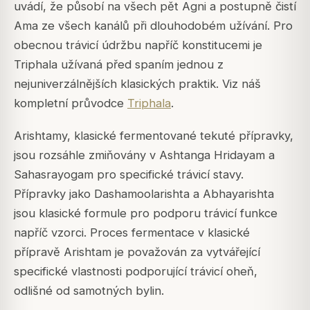
uvádí, že působí na všech pět Agni a postupně čistí
Ama ze všech kanálů při dlouhodobém užívání. Pro
obecnou trávicí údržbu napříč konstitucemi je
Triphala užívaná před spaním jednou z
nejuniverzálnějších klasických praktik. Viz náš
kompletní průvodce
Triphala
.
Arishtamy, klasické fermentované tekuté přípravky,
jsou rozsáhle zmiňovány v Ashtanga Hridayam a
Sahasrayogam pro specifické trávicí stavy.
Přípravky jako Dashamoolarishta a Abhayarishta
jsou klasické formule pro podporu trávicí funkce
napříč vzorci. Proces fermentace v klasické
přípravě Arishtam je považován za vytvářející
specifické vlastnosti podporující trávicí oheň,
odlišné od samotných bylin.