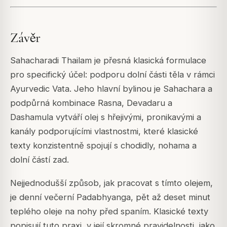
Závěr
Sahacharadi Thailam je přesná klasická formulace
pro specifický účel: podporu dolní části těla v rámci
Ayurvedic Vata. Jeho hlavní bylinou je Sahachara a
podpůrná kombinace Rasna, Devadaru a
Dashamula vytváří olej s hřejivými, pronikavými a
kanály podporujícími vlastnostmi, které klasické
texty konzistentně spojují s chodidly, nohama a
dolní částí zad.
Nejjednodušší způsob, jak pracovat s tímto olejem,
je denní večerní Padabhyanga, pět až deset minut
teplého oleje na nohy před spaním. Klasické texty
popisují tuto praxi, v její skromné pravidelnosti, jako