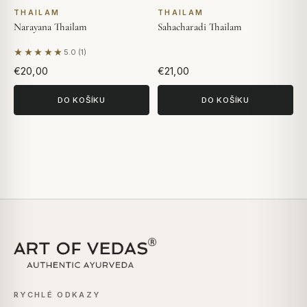
THAILAM
THAILAM
Narayana Thailam
Sahacharadi Thailam
★★★★★
5.0 (1)
Na základě 1 hodnocení
€20,00
€21,00
DO KOŠÍKU
DO KOŠÍKU
RYCHLÉ ODKAZY