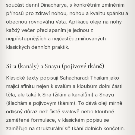
součást denní Dinacharya, s konkrétním zmíněním
přínosů pro zdraví nohou, nohou a kvalitu spánku a
obecnou rovnováhu Vata. Aplikace oleje na nohy
každý večer před spaním je jednou z
nejpřístupnějších a nejčastěji zmiňovaných
klasických denních praktik.
Sira (kanály) a Snayu (pojivové tkáně)
Klasické texty popisují Sahacharadi Thailam jako
mající afinitu nejen k svalům a kloubům dolní části
těla, ale také k Sira (žilám a kanálům) a Snayu
(šlachám a pojivovým tkáním). To dává oleji mírně
odlišný důraz než čistě svalově nebo kloubně
zaměřené formulace, v klasickém popisu se
zaměřuje na strukturální síť tkání dolních končetin.