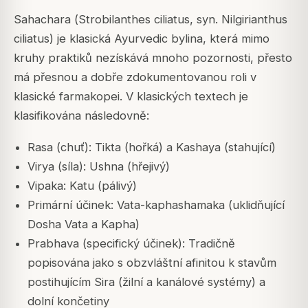
Sahachara (
Strobilanthes ciliatus
, syn.
Nilgirianthus
ciliatus
) je klasická Ayurvedic bylina, která mimo
kruhy praktiků nezískává mnoho pozornosti, přesto
má přesnou a dobře zdokumentovanou roli v
klasické farmakopei. V klasických textech je
klasifikována následovně:
Rasa (chuť): Tikta (hořká) a Kashaya (stahující)
Virya (síla): Ushna (hřejivý)
Vipaka: Katu (pálivý)
Primární účinek: Vata-kaphashamaka (uklidňující
Dosha Vata a Kapha)
Prabhava (specifický účinek): Tradičně
popisována jako s obzvláštní afinitou k stavům
postihujícím Sira (žilní a kanálové systémy) a
dolní končetiny