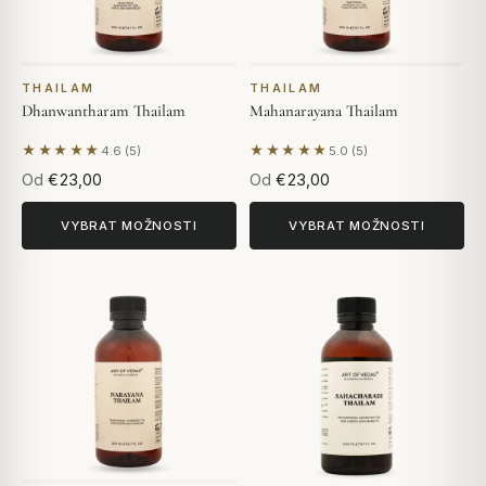
THAILAM
THAILAM
Dhanwantharam Thailam
Mahanarayana Thailam
★★★★★
★★★★★
4.6 (5)
5.0 (5)
Na základě 5 hodnocení
Na základě 5 hodnocení
Od
€23,00
Od
€23,00
VYBRAT MOŽNOSTI
VYBRAT MOŽNOSTI