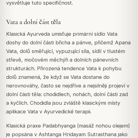
vysvětluje tuto specifičnost.
Vata a dolní část těla
Klasická Ayurveda umisťuje primární sídlo Vata
doshy do dolní části břicha a pánve, přičemž Apana
Vata, dolů směřující, vypuzující síla, sídlí v tlustém
střevě, močovém měchýři a dolních pánevních
strukturách. Přirozená tendence Vata k pohybu
dolů znamená, že když se Vata dostane do
nerovnováhy, často se nejdříve a nejsilněji projeví v
dolní části těla: chodidlech, nohách, dolní části zad
a kyčlích. Chodidla jsou zvláště klasickými místy
aplikace Vata v Ayurvedické terapii.
Klasická praxe Padabhyanga (masáž nohou olejem)
je popsána v
Ashtanga Hridayam
Sutrasthana jako