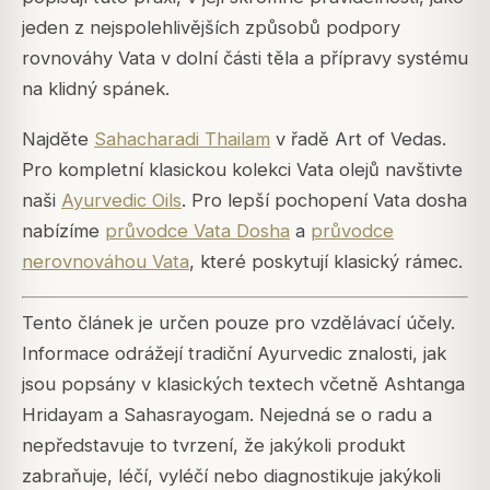
jeden z nejspolehlivějších způsobů podpory
rovnováhy Vata v dolní části těla a přípravy systému
na klidný spánek.
Najděte
Sahacharadi Thailam
v řadě Art of Vedas.
Pro kompletní klasickou kolekci Vata olejů navštivte
naši
Ayurvedic Oils
. Pro lepší pochopení Vata dosha
nabízíme
průvodce Vata Dosha
a
průvodce
nerovnováhou Vata
, které poskytují klasický rámec.
Tento článek je určen pouze pro vzdělávací účely.
Informace odrážejí tradiční Ayurvedic znalosti, jak
jsou popsány v klasických textech včetně Ashtanga
Hridayam a Sahasrayogam. Nejedná se o radu a
nepředstavuje to tvrzení, že jakýkoli produkt
zabraňuje, léčí, vyléčí nebo diagnostikuje jakýkoli