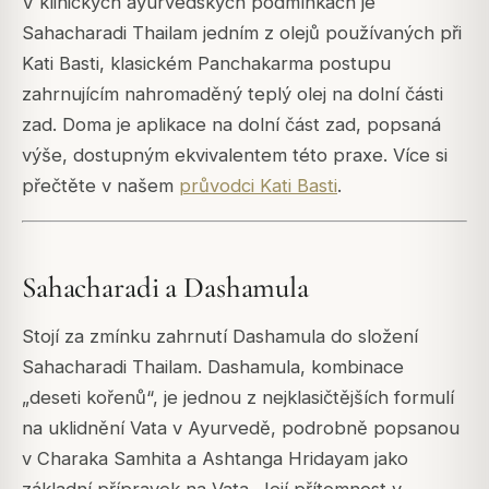
V klinických ayurvédských podmínkách je
Sahacharadi Thailam jedním z olejů používaných při
Kati Basti, klasickém Panchakarma postupu
zahrnujícím nahromaděný teplý olej na dolní části
zad. Doma je aplikace na dolní část zad, popsaná
výše, dostupným ekvivalentem této praxe. Více si
přečtěte v našem
průvodci Kati Basti
.
Sahacharadi a Dashamula
Stojí za zmínku zahrnutí Dashamula do složení
Sahacharadi Thailam. Dashamula, kombinace
„deseti kořenů“, je jednou z nejklasičtějších formulí
na uklidnění Vata v Ayurvedě, podrobně popsanou
v
Charaka Samhita
a
Ashtanga Hridayam
jako
základní přípravek na Vata. Její přítomnost v