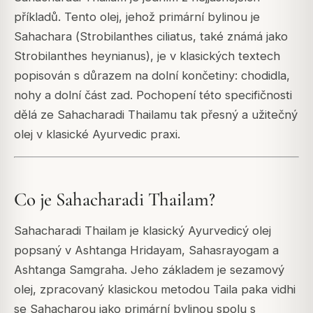
příkladů. Tento olej, jehož primární bylinou je
Sahachara (
Strobilanthes ciliatus
, také známá jako
Strobilanthes heynianus
), je v klasických textech
popisován s důrazem na dolní končetiny: chodidla,
nohy a dolní část zad. Pochopení této specifičnosti
dělá ze Sahacharadi Thailamu tak přesný a užitečný
olej v klasické Ayurvedic praxi.
Co je Sahacharadi Thailam?
Sahacharadi Thailam je klasický Ayurvedicý olej
popsaný v
Ashtanga Hridayam
,
Sahasrayogam
a
Ashtanga Samgraha
. Jeho základem je sezamový
olej, zpracovaný klasickou metodou
Taila paka vidhi
se Sahacharou jako primární bylinou spolu s