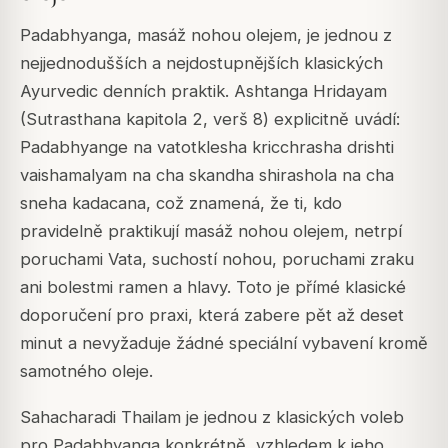
Padabhyanga, masáž nohou olejem, je jednou z
nejjednodušších a nejdostupnějších klasických
Ayurvedic denních praktik.
Ashtanga Hridayam
(Sutrasthana kapitola 2, verš 8) explicitně uvádí:
Padabhyange na vatotklesha kricchrasha drishti
vaishamalyam na cha skandha shirashola na cha
sneha kadacana
, což znamená, že ti, kdo
pravidelně praktikují masáž nohou olejem, netrpí
poruchami Vata, suchostí nohou, poruchami zraku
ani bolestmi ramen a hlavy. Toto je přímé klasické
doporučení pro praxi, která zabere pět až deset
minut a nevyžaduje žádné speciální vybavení kromě
samotného oleje.
Sahacharadi Thailam je jednou z klasických voleb
pro Padabhyanga konkrétně, vzhledem k jeho