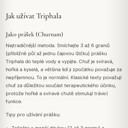
Jak užívat Triphala
Jako prášek (Churnam)
Nejtradičnější metoda. Smíchejte 3 až 6 gramů
(přibližně půl až jednu čajovou lžičku) prášku
Triphala do teplé vody a vypijte. Chuť je svíravá,
hořká a kyselá, a většina lidí ji zpočátku považuje za
nepříjemnou. To je normální. Klasické texty považují
chuť za důležitou součást terapeutického účinku,
protože hořké a svíravé chutě stimulují trávicí
funkce.
Tipy pro užívání prášku:
Začněte s menší dávkou (2 až 3 gramy) a