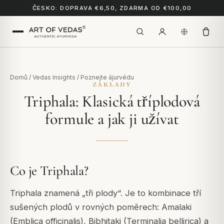
ČESKO: DOPRAVA €6,50, ZDARMA OD €100,00
Domů
/
Vedas Insights
/
Poznejte ájurvédu
ZÁKLADY
Triphala: Klasická tříplodová
formule a jak ji užívat
Co je Triphala?
Triphala znamená „tři plody“. Je to kombinace tří
sušených plodů v rovných poměrech: Amalaki
(Emblica officinalis), Bibhitaki (Terminalia bellirica) a