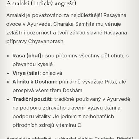
Amalaki (Indický angrešt)
Amalaki je považováno za nejdůležitější Rasayana
ovoce v Ayurvedě. Charaka Samhita mu věnuje
zvláštní pozornost a tvoří základ slavné Rasayana
přípravy Chyavanprash.
Rasa (chuť):
jsou přítomny všechny pět chutí, s
převahou kyselé
Virya (síla):
chladivá
Afinitu k Doshám:
primárně vyvažuje Pitta, ale
prospívá všem třem Doshám
Tradiční použití:
tradičně používaný v Ayurvedě
na podporu zdravého trávení, výživu tkání a
podporu vitality. Je jedním z nejbohatších
přírodních zdrojů vitamínu C
Amalaki je chladivá, vyživující složka Triphala. Přináší