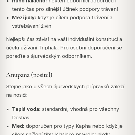
Ráno nalačno:
někteří odborníci doporučují
tento čas pro silnější účinek podpory trávení
Mezi jídly:
když je cílem podpora trávení a
vstřebávání živin
Nejlepší čas závisí na vaší individuální konstituci a
účelu užívání Triphala. Pro osobní doporučení se
poraďte s ájurvédským odborníkem.
Anupana (nositel)
Stejně jako u všech ájurvédských přípravků záleží
na nosiči:
Teplá voda:
standardní, vhodná pro všechny
Doshas
Med:
doporučen pro typy Kapha nebo když je
cílem snížení tíhy. Klasické pravidlo: nikdy