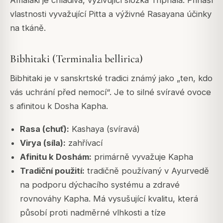
vlastnosti vyvažující Pitta a výživné Rasayana účinky
na tkáně.
Bibhitaki (Terminalia bellirica)
Bibhitaki je v sanskrtské tradici známý jako „ten, kdo
vás uchrání před nemocí“. Je to silné svíravé ovoce
s afinitou k Dosha Kapha.
Rasa (chuť):
Kashaya (svíravá)
Virya (síla):
zahřívací
Afinitu k Doshám:
primárně vyvažuje Kapha
Tradiční použití:
tradičně používaný v Ayurvedě
na podporu dýchacího systému a zdravé
rovnováhy Kapha. Má vysušující kvalitu, která
působí proti nadměrné vlhkosti a tíze