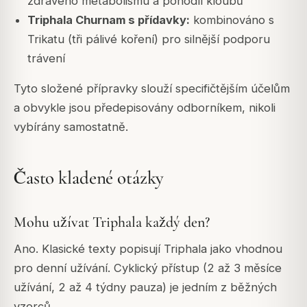
zdravého metabolismu a pohodlí kloubů
Triphala Churnam s přídavky:
kombinováno s
Trikatu (tři pálivé koření) pro silnější podporu
trávení
Tyto složené přípravky slouží specifičtějším účelům
a obvykle jsou předepisovány odborníkem, nikoli
vybírány samostatně.
Často kladené otázky
Mohu užívat Triphala každý den?
Ano. Klasické texty popisují Triphala jako vhodnou
pro denní užívání. Cyklický přístup (2 až 3 měsíce
užívání, 2 až 4 týdny pauza) je jedním z běžných
vzorců.