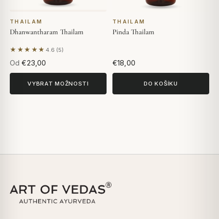
THAILAM
THAILAM
Dhanwantharam Thailam
Pinda Thailam
★★★★★
4.6 (5)
Na základě 5 hodnocení
Od
€23,00
€18,00
VYBRAT MOŽNOSTI
DO KOŠÍKU