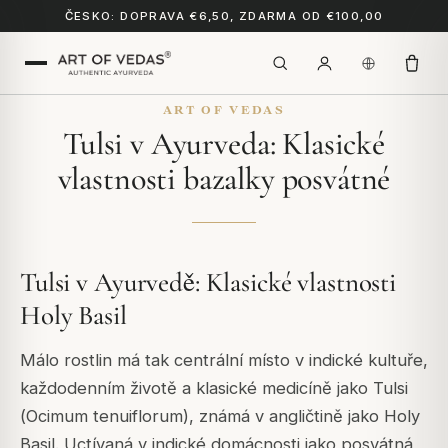
ČESKO: DOPRAVA €6,50, ZDARMA OD €100,00
ART OF VEDAS
Tulsi v Ayurveda: Klasické
vlastnosti bazalky posvátné
Tulsi v Ayurvedě: Klasické vlastnosti
Holy Basil
Málo rostlin má tak centrální místo v indické kultuře,
každodenním životě a klasické medicíně jako Tulsi
(
Ocimum tenuiflorum
), známá v angličtině jako Holy
Basil. Uctívaná v indické domácnosti jako posvátná