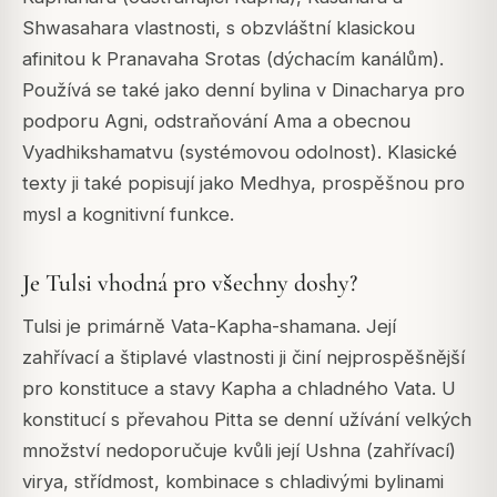
Shwasahara vlastnosti, s obzvláštní klasickou
afinitou k Pranavaha Srotas (dýchacím kanálům).
Používá se také jako denní bylina v Dinacharya pro
podporu Agni, odstraňování Ama a obecnou
Vyadhikshamatvu (systémovou odolnost). Klasické
texty ji také popisují jako Medhya, prospěšnou pro
mysl a kognitivní funkce.
Je Tulsi vhodná pro všechny doshy?
Tulsi je primárně Vata-Kapha-shamana. Její
zahřívací a štiplavé vlastnosti ji činí nejprospěšnější
pro konstituce a stavy Kapha a chladného Vata. U
konstitucí s převahou Pitta se denní užívání velkých
množství nedoporučuje kvůli její Ushna (zahřívací)
virya, střídmost, kombinace s chladivými bylinami