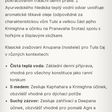
pokračováním tradiční denní praxe. Z
Ayurvedského hlediska teplý vodní odvar uvolňuje
aromatické těkavé oleje (odpovědné za
charakteristickou vůni Tulsi a velkou část jejího
Krimighna a účinku na Pranavaha Srotas) spolu s
hořkými a štiplavými složkami.
Klasické zvažování Anupana (nositele) pro Tulsi čaj
v různých kontextech:
Čistá teplá voda:
Základní denní příprava,
vhodná pro všechny konstituce jako ranní
tonikum
S medem:
Zesiluje Kaphahara a Krimighna účinek,
obzvlášť vhodné pro dýchací potíže
Suchý zázvor:
Zesiluje zahřívací a Deepana
účinek, obzvlášť vhodné pro pomalé Agni a