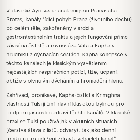
V klasické Ayurvedic anatomii jsou Pranavaha
Srotas, kanály řídící pohyb Prana (životního dechu)
po celém těle, zakořeněny v srdci a
gastrointestinálním traktu a jejich fungování přímo
závisí na čistotě a rovnováze Vata a Kapha v
hrudníku a dýchacích cestách. Kapha kongesce v
těchto kanálech je klasickým vysvětlením
nejčastějších respiračních potíží, tíže, ucpání,
obtíže s plynulým dýcháním a hromadění hlenu.
Zahřívací, pronikavé, Kapha-čistící a Krimighna
vlastnosti Tulsi ji činí hlavní klasickou bylinou pro
podporu jasnosti a zdraví těchto kanálů. V klasické
praxi se Tulsi používá jak v akutních situacích
(čerstvá šťáva z listů, odvary), tak jako denní
tonikum pro udržení zdraví dýchacích kanálů