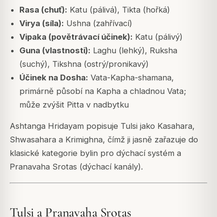
Rasa (chuť):
Katu (pálivá), Tikta (hořká)
Virya (síla):
Ushna (zahřívací)
Vipaka (povětrávací účinek):
Katu (pálivý)
Guna (vlastnosti):
Laghu (lehký), Ruksha
(suchý), Tikshna (ostrý/pronikavý)
Účinek na Dosha:
Vata-Kapha-shamana,
primárně působí na Kapha a chladnou Vata;
může zvýšit Pitta v nadbytku
Ashtanga Hridayam popisuje Tulsi jako Kasahara,
Shwasahara a Krimighna, čímž ji jasně zařazuje do
klasické kategorie bylin pro dýchací systém a
Pranavaha Srotas (dýchací kanály).
Tulsi a Pranavaha Srotas