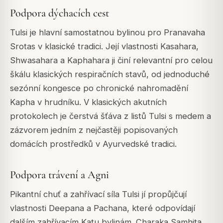
Podpora dýchacích cest
Tulsi je hlavní samostatnou bylinou pro Pranavaha
Srotas v klasické tradici. Její vlastnosti Kasahara,
Shwasahara a Kaphahara ji činí relevantní pro celou
škálu klasických respiračních stavů, od jednoduché
sezónní kongesce po chronické nahromadění
Kapha v hrudníku. V klasických akutních
protokolech je čerstvá šťáva z listů Tulsi s medem a
zázvorem jedním z nejčastěji popisovaných
domácích prostředků v Ayurvedské tradici.
Podpora trávení a Agni
Pikantní chuť a zahřívací síla Tulsi jí propůjčují
vlastnosti Deepana a Pachana, které odpovídají
dalším zahřívacím Katu bylinám. Charaka Samhita