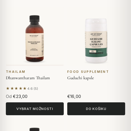
THAILAM
FOOD SUPPLEMENT
Dhanwantharam Thailam
Guduchi kapsle
★★★★★
4.6 (5)
Na základě 5 hodnocení
Od
€23,00
€16,00
VYBRAT MOŽNOSTI
DO KOŠÍKU