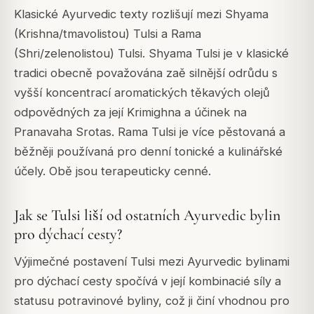
Klasické Ayurvedic texty rozlišují mezi Shyama
(Krishna/tmavolistou) Tulsi a Rama
(Shri/zelenolistou) Tulsi. Shyama Tulsi je v klasické
tradici obecně považována zaě silnější odrůdu s
vyšší koncentrací aromatických těkavých olejů
odpovědných za její Krimighna a účinek na
Pranavaha Srotas. Rama Tulsi je více pěstovaná a
běžněji používaná pro denní tonické a kulinářské
účely. Obě jsou terapeuticky cenné.
Jak se Tulsi liší od ostatních Ayurvedic bylin
pro dýchací cesty?
Výjimečné postavení Tulsi mezi Ayurvedic bylinami
pro dýchací cesty spočívá v její kombinacié síly a
statusu potravinové byliny, což ji činí vhodnou pro