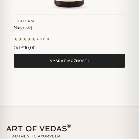
THAILAM
Nasya olej
★★★★★
4.9 (13)
Na základě 13 hodnocení
Od
€10,00
VYBRAT MOŽNOSTI