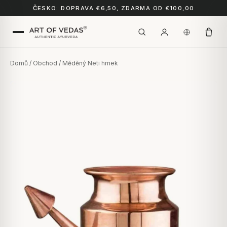
ČESKO: DOPRAVA €6,50, ZDARMA OD €100,00
Domů
/
Obchod
/ Měděný Neti hrnek