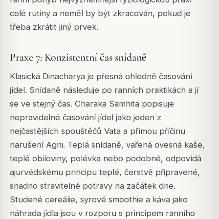
celé rutiny a neměl by být zkracován, pokud je
třeba zkrátit jiný prvek.
Praxe 7: Konzistentní čas snídaně
Klasická Dinacharya je přesná ohledně časování
jídel. Snídaně následuje po ranních praktikách a jí
se ve stejný čas. Charaka Samhita popisuje
nepravidelné časování jídel jako jeden z
nejčastějších spouštěčů Vata a přímou příčinu
narušení Agni. Teplá snídaně, vařená ovesná kaše,
teplé obiloviny, polévka nebo podobné, odpovídá
ajurvédskému principu teplé, čerstvě připravené,
snadno stravitelné potravy na začátek dne.
Studené cereálie, syrové smoothie a káva jako
náhrada jídla jsou v rozporu s principem ranního