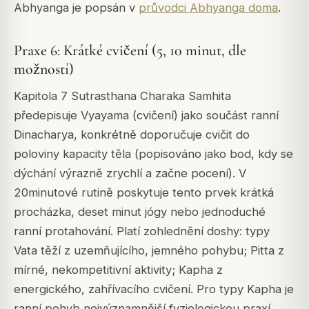
Abhyanga je popsán v
průvodci Abhyanga doma
.
Praxe 6: Krátké cvičení (5, 10 minut, dle
možností)
Kapitola 7 Sutrasthana Charaka Samhita
předepisuje Vyayama (cvičení) jako součást ranní
Dinacharya, konkrétně doporučuje cvičit do
poloviny kapacity těla (popisováno jako bod, kdy se
dýchání výrazně zrychlí a začne pocení). V
20minutové rutině poskytuje tento prvek krátká
procházka, deset minut jógy nebo jednoduché
ranní protahování. Platí zohlednění doshy: typy
Vata těží z uzemňujícího, jemného pohybu; Pitta z
mírné, nekompetitivní aktivity; Kapha z
energického, zahřívacího cvičení. Pro typy Kapha je
ranní pohyb nejvýznamnější fyziologickou praxí