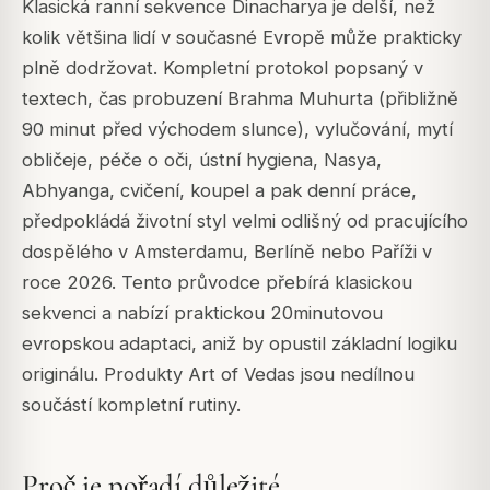
Klasická ranní sekvence Dinacharya je delší, než
kolik většina lidí v současné Evropě může prakticky
plně dodržovat. Kompletní protokol popsaný v
textech, čas probuzení Brahma Muhurta (přibližně
90 minut před východem slunce), vylučování, mytí
obličeje, péče o oči, ústní hygiena, Nasya,
Abhyanga, cvičení, koupel a pak denní práce,
předpokládá životní styl velmi odlišný od pracujícího
dospělého v Amsterdamu, Berlíně nebo Paříži v
roce 2026. Tento průvodce přebírá klasickou
sekvenci a nabízí praktickou 20minutovou
evropskou adaptaci, aniž by opustil základní logiku
originálu. Produkty Art of Vedas jsou nedílnou
součástí kompletní rutiny.
Proč je pořadí důležité