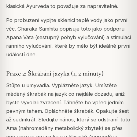
klasická Ayurveda to považuje za napravitelné.
Po probuzení vypijte sklenici teplé vody jako první
věc. Charaka Samhita popisuje toto jako podporu
Apana Vata (sestupný pohyb vylučování) a stimulaci
ranního vylučování, které by mělo být ideálně první
událostí dne.
Praxe 2: Škrábání jazyka (1, 2 minuty)
Stůjte u umyvadla. Vyplázněte jazyk. Umístěte
měděný škrabák na jazyk co nejdále dozadu, aniž
byste vyvolali zvracení. Táhněte ho vpřed jedním
pevným tahem. Opláchněte škrabák. Opakujte šest
až sedmkrát. Sledujte nános, který se odstraní, toto
Ama (nahromaděný metabolický zbytek) se přes
noc usazuje na jazyku a v klasické Ayurvedě je