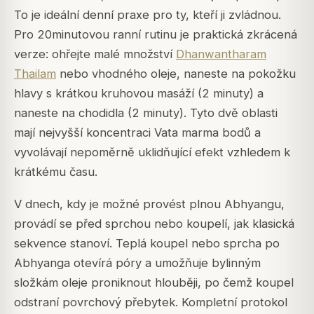
To je ideální denní praxe pro ty, kteří ji zvládnou.
Pro 20minutovou ranní rutinu je praktická zkrácená
verze: ohřejte malé množství
Dhanwantharam
Thailam
nebo vhodného oleje, naneste na pokožku
hlavy s krátkou kruhovou masáží (2 minuty) a
naneste na chodidla (2 minuty). Tyto dvě oblasti
mají nejvyšší koncentraci Vata marma bodů a
vyvolávají nepoměrně uklidňující efekt vzhledem k
krátkému času.
V dnech, kdy je možné provést plnou Abhyangu,
provádí se před sprchou nebo koupelí, jak klasická
sekvence stanoví. Teplá koupel nebo sprcha po
Abhyanga otevírá póry a umožňuje bylinným
složkám oleje proniknout hlouběji, po čemž koupel
odstraní povrchový přebytek. Kompletní protokol