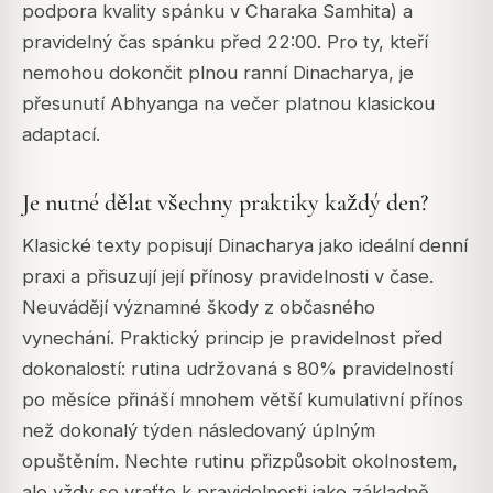
podpora kvality spánku v Charaka Samhita) a
pravidelný čas spánku před 22:00. Pro ty, kteří
nemohou dokončit plnou ranní Dinacharya, je
přesunutí Abhyanga na večer platnou klasickou
adaptací.
Je nutné dělat všechny praktiky každý den?
Klasické texty popisují Dinacharya jako ideální denní
praxi a přisuzují její přínosy pravidelnosti v čase.
Neuvádějí významné škody z občasného
vynechání. Praktický princip je pravidelnost před
dokonalostí: rutina udržovaná s 80% pravidelností
po měsíce přináší mnohem větší kumulativní přínos
než dokonalý týden následovaný úplným
opuštěním. Nechte rutinu přizpůsobit okolnostem,
ale vždy se vraťte k pravidelnosti jako základně.