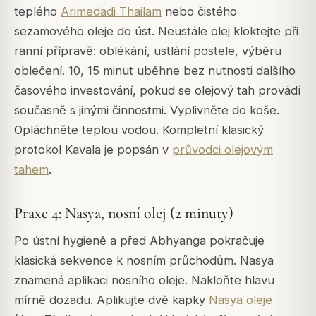
teplého
Arimedadi Thailam
nebo čistého
sezamového oleje do úst. Neustále olej kloktejte při
ranní přípravě: oblékání, ustlání postele, výběru
oblečení. 10, 15 minut uběhne bez nutnosti dalšího
časového investování, pokud se olejový tah provádí
současně s jinými činnostmi. Vyplivněte do koše.
Opláchněte teplou vodou. Kompletní klasický
protokol Kavala je popsán v
průvodci olejovým
tahem
.
Praxe 4: Nasya, nosní olej (2 minuty)
Po ústní hygieně a před Abhyanga pokračuje
klasická sekvence k nosním průchodům. Nasya
znamená aplikaci nosního oleje. Nakloňte hlavu
mírně dozadu. Aplikujte dvě kapky
Nasya oleje