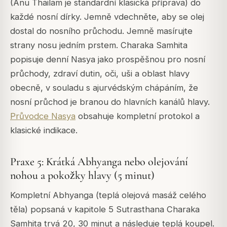
(Anu Thailam je standardní klasická příprava) do
každé nosní dírky. Jemně vdechněte, aby se olej
dostal do nosního průchodu. Jemně masírujte
strany nosu jedním prstem. Charaka Samhita
popisuje denní Nasya jako prospěšnou pro nosní
průchody, zdraví dutin, oči, uši a oblast hlavy
obecně, v souladu s ajurvédským chápáním, že
nosní průchod je branou do hlavních kanálů hlavy.
Průvodce Nasya
obsahuje kompletní protokol a
klasické indikace.
Praxe 5: Krátká Abhyanga nebo olejování
nohou a pokožky hlavy (5 minut)
Kompletní Abhyanga (teplá olejová masáž celého
těla) popsaná v kapitole 5 Sutrasthana Charaka
Samhita trvá 20, 30 minut a následuje teplá koupel.