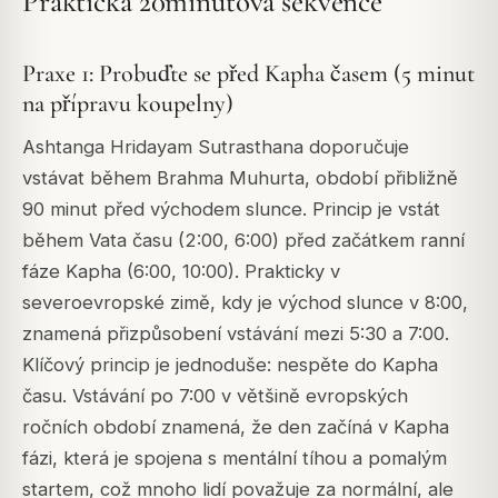
Praktická 20minutová sekvence
Praxe 1: Probuďte se před Kapha časem (5 minut
na přípravu koupelny)
Ashtanga Hridayam Sutrasthana doporučuje
vstávat během Brahma Muhurta, období přibližně
90 minut před východem slunce. Princip je vstát
během Vata času (2:00, 6:00) před začátkem ranní
fáze Kapha (6:00, 10:00). Prakticky v
severoevropské zimě, kdy je východ slunce v 8:00,
znamená přizpůsobení vstávání mezi 5:30 a 7:00.
Klíčový princip je jednoduše: nespěte do Kapha
času. Vstávání po 7:00 v většině evropských
ročních období znamená, že den začíná v Kapha
fázi, která je spojena s mentální tíhou a pomalým
startem, což mnoho lidí považuje za normální, ale