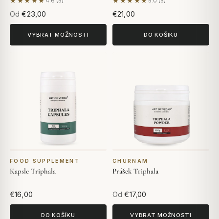
★★★★★
★★★★★
4.6 (5)
5.0 (5)
Na základě 5 hodnocení
Na základě 5 hodnocení
Od
€23,00
€21,00
VYBRAT MOŽNOSTI
DO KOŠÍKU
FOOD SUPPLEMENT
CHURNAM
Kapsle Triphala
Prášek Triphala
€16,00
Od
€17,00
DO KOŠÍKU
VYBRAT MOŽNOSTI