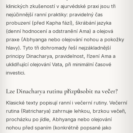
klinických zkušeností v ajurvédské praxi jsou tři
nejúčinnější ranní praktiky: pravidelný čas
probuzení (před Kapha fází), škrábání jazyka
(denní hodnocení a odstranění Ama) a olejová
praxe (Abhyanga nebo olejování nohou a pokožky
hlavy). Tyto tři dohromady řeší nejzákladnější
principy Dinacharya, pravidelnost, řízení Ama a
uklidňující olejování Vata, při minimální časové
investici.
Lze Dinacharya rutinu přizpůsobit na večer?
Klasické texty popisují ranní i večerní rutiny. Večerní
rutina (Ratricharya) zahrnuje lehkou, brzkou večeři,
procházku po jídle, Abhyanga nebo olejování
nohou před spaním (konkrétně popsané jako