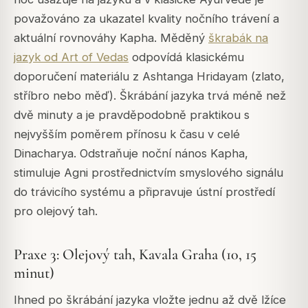
považováno za ukazatel kvality nočního trávení a
aktuální rovnováhy Kapha. Měděný
škrabák na
jazyk od Art of Vedas
odpovídá klasickému
doporučení materiálu z Ashtanga Hridayam (zlato,
stříbro nebo měď). Škrábání jazyka trvá méně než
dvě minuty a je pravděpodobně praktikou s
nejvyšším poměrem přínosu k času v celé
Dinacharya. Odstraňuje noční nános Kapha,
stimuluje Agni prostřednictvím smyslového signálu
do trávicího systému a připravuje ústní prostředí
pro olejový tah.
Praxe 3: Olejový tah, Kavala Graha (10, 15
minut)
Ihned po škrábání jazyka vložte jednu až dvě lžíce