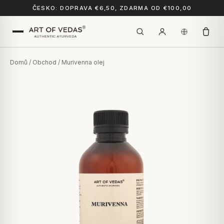
ČESKO: DOPRAVA €6,50, ZDARMA OD €100,00
Domů
/
Obchod
/ Murivenna olej