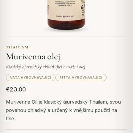
THAILAM
Murivenna olej
Klasický ájurvédský zklidňující masážní olej
VATA VYROVNÁVAJÍCÍ
PITTA VYROVNÁVAJÍCÍ
€23,00
Murivenna Oil je klasický ájurvédský Thailam, svou
povahou chladivý a určený k vnějšímu použití na
těle.