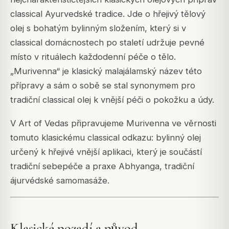
classical Ayurvedské tradice. Jde o hřejivý tělový
olej s bohatým bylinným složením, který si v
classical domácnostech po staletí udržuje pevné
místo v rituálech každodenní péče o tělo.
„Murivenna“ je klasický malajálamský název této
přípravy a sám o sobě se stal synonymem pro
tradiční classical olej k vnější péči o pokožku a údy.
V Art of Vedas připravujeme Murivenna ve věrnosti
tomuto klasickému classical odkazu: bylinný olej
určený k hřejivé vnější aplikaci, který je součástí
tradiční sebepéče a praxe Abhyanga, tradiční
ájurvédské samomasáže.
Klasické pozadí a původ