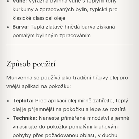
Vůně:
Výrazná bylinná vůně s teplými tóny
kurkumy a zpracovaných bylin, typická pro
klasické classical oleje
Barva:
Teplá zlatavě hnědá barva získaná
pomalým bylinným zpracováním
Způsob použití
Murivenna se používá jako tradiční hřejivý olej pro
vnější aplikaci na pokožku:
Teplota:
Před aplikací olej mírně zahřejte, teplý
olej je příjemnější na pokožku a lépe se roztírá
Technika:
Naneste přiměřené množství a jemně
vmasírujte do pokožky pomalými kruhovými
pohyby přes požadovanou oblast, v duchu