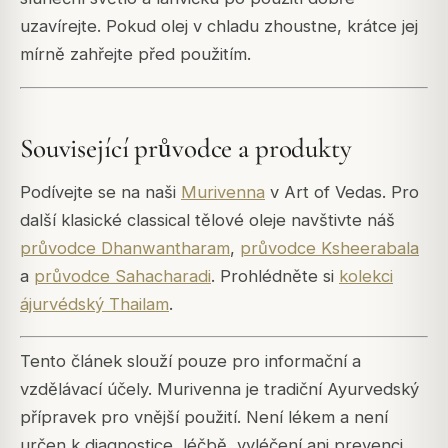
uzavírejte. Pokud olej v chladu zhoustne, krátce jej
mírně zahřejte před použitím.
Související průvodce a produkty
Podívejte se na naši
Murivenna
v Art of Vedas. Pro
další klasické classical tělové oleje navštivte náš
průvodce Dhanwantharam
,
průvodce Ksheerabala
a
průvodce Sahacharadi
. Prohlédněte si
kolekci
ájurvédský Thailam
.
Tento článek slouží pouze pro informační a
vzdělávací účely. Murivenna je tradiční Ayurvedský
přípravek pro vnější použití. Není lékem a není
určen k diagnostice, léčbě, vyléčení ani prevenci