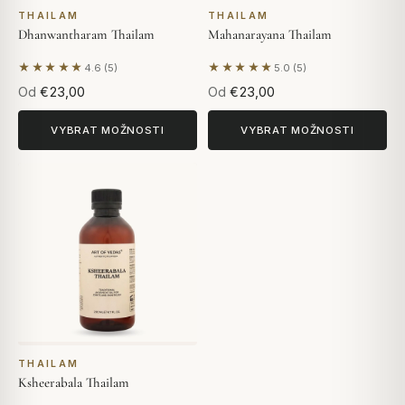
THAILAM
THAILAM
Dhanwantharam Thailam
Mahanarayana Thailam
★★★★★
★★★★★
4.6 (5)
5.0 (5)
Na základě 5 hodnocení
Na základě 5 hodnocení
Od
€23,00
Od
€23,00
VYBRAT MOŽNOSTI
VYBRAT MOŽNOSTI
THAILAM
Ksheerabala Thailam