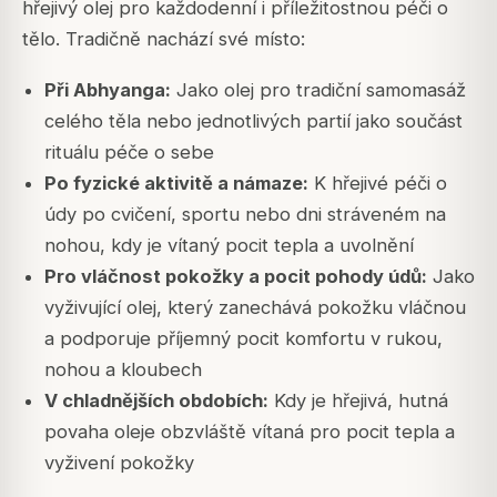
hřejivý olej pro každodenní i příležitostnou péči o
tělo. Tradičně nachází své místo:
Při Abhyanga:
Jako olej pro tradiční samomasáž
celého těla nebo jednotlivých partií jako součást
rituálu péče o sebe
Po fyzické aktivitě a námaze:
K hřejivé péči o
údy po cvičení, sportu nebo dni stráveném na
nohou, kdy je vítaný pocit tepla a uvolnění
Pro vláčnost pokožky a pocit pohody údů:
Jako
vyživující olej, který zanechává pokožku vláčnou
a podporuje příjemný pocit komfortu v rukou,
nohou a kloubech
V chladnějších obdobích:
Kdy je hřejivá, hutná
povaha oleje obzvláště vítaná pro pocit tepla a
vyživení pokožky