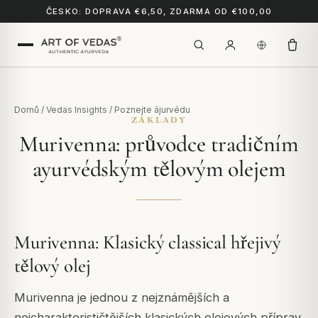
ČESKO: DOPRAVA €6,50, ZDARMA OD €100,00
Domů
/
Vedas Insights
/
Poznejte ájurvédu
ZÁKLADY
Murivenna: průvodce tradičním
ayurvédským tělovým olejem
Murivenna: Klasický classical hřejivý
tělový olej
Murivenna je jednou z nejznámějších a
nejcharakterističtějších klasických olejových příprav