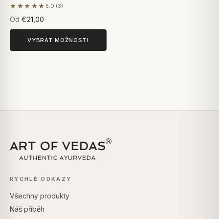
★★★★★
5.0 (3)
Na základě 3 hodnocení
Od
€21,00
VYBRAT MOŽNOSTI
RYCHLÉ ODKAZY
Všechny produkty
Náš příběh