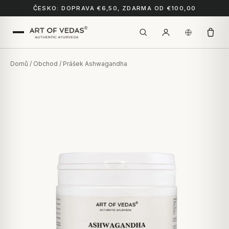
ČESKO: DOPRAVA €6,50, ZDARMA OD €100,00
Domů
/
Obchod
/ Prášek Ashwagandha