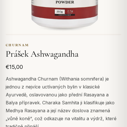
CHURNAM
Prášek Ashwagandha
€15,00
Ashwagandha Churnam (Withania somnifera) je
jednou z nejvíce uctívaných bylin v klasické
Ayurvedě, oslavovanou jako přední Rasayana a
Balya přípravek. Charaka Samhita ji klasifikuje jako
Medhya Rasayana a její název doslova znamená
„vůně koně“, což odkazuje na vitalitu a výdrž, které
tradičně přináší.