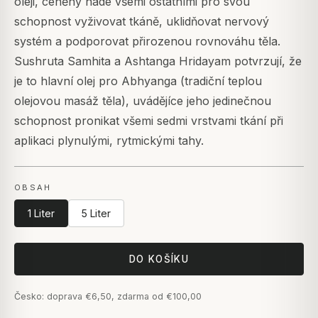
oleji, ceněný nade všemi ostatními pro svou
schopnost vyživovat tkáně, uklidňovat nervový
systém a podporovat přirozenou rovnováhu těla.
Sushruta Samhita a Ashtanga Hridayam potvrzují, že
je to hlavní olej pro Abhyanga (tradiční teplou
olejovou masáž těla), uvádějíce jeho jedinečnou
schopnost pronikat všemi sedmi vrstvami tkání při
aplikaci plynulými, rytmickými tahy.
OBSAH
1 Liter
5 Liter
DO KOŠÍKU
Česko: doprava €6,50, zdarma od €100,00