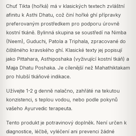
Chuť Tikta (hořká) má v klasických textech zvláštní
afinitu k Asthi Dhatu, což činí hořké ghí přípravky
preferovaným prostředkem pro podporu úrovně
kostní tkáně. Bylinná skupina se soustředí na Nimba
(Neem), Guduchi, Patola a Triphala, zpracované do
čištěného kravského ghí. Klasické texty jej popisují
jako Pittahara, Asthiposhaka (vyživující kostní tkáň) a
Majja Dhatu Poshaka. Je cílenější než Mahathiktakam
pro hlubší tkáňové indikace.
Užívejte 1-2 g denně nalačno, zahřáté na tekutou
konzistenci, s teplou vodou, nebo podle pokynů
vašeho Ayurvedic terapeuta.
Tento produkt je potravinový doplněk. Není určen k
diagnostice, léčbě, vyléčení ani prevenci žádné