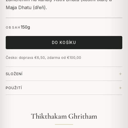
Majja Dhatu (dřeň).
150g
OBSAH
DO KOŠÍKU
Česko: doprava €6,50, zdarma od €100,00
SLOŽENÍ
POUŽITÍ
Thikthakam Ghritham