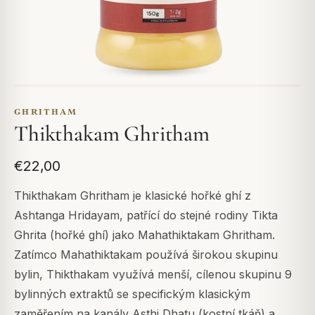
GHRITHAM
Thikthakam Ghritham
€22,00
Thikthakam Ghritham je klasické hořké ghí z
Ashtanga Hridayam, patřící do stejné rodiny Tikta
Ghrita (hořké ghí) jako Mahathiktakam Ghritham.
Zatímco Mahathiktakam používá širokou skupinu
bylin, Thikthakam využívá menší, cílenou skupinu 9
bylinných extraktů se specifickým klasickým
zaměřením na kanály Asthi Dhatu (kostní tkáň) a