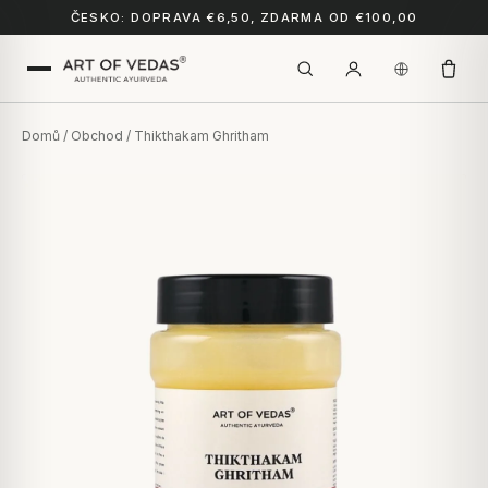
ČESKO: DOPRAVA €6,50, ZDARMA OD €100,00
Domů
/
Obchod
/ Thikthakam Ghritham