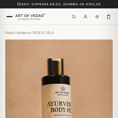
ČESKO: DOPRAVA €6,50, ZDARMA OD €100,00
Domů
/
Kolekce
/ PÉČE O TĚLO