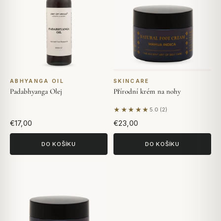
ABHYANGA OIL
SKINCARE
Padabhyanga Olej
Přírodní krém na nohy
★★★★★
5.0 (2)
Na základě 2 hodnocení
€17,00
€23,00
DO KOŠÍKU
DO KOŠÍKU