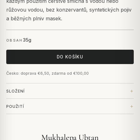
každým použitím čerstvě smíchá s vodou nebo
růžovou vodou, bez konzervantů, syntetických pojiv
a běžných plniv masek.
35g
OBSAH
DO KOŠÍKU
Česko: doprava €6,50, zdarma od €100,00
SLOŽENÍ
POUŽITÍ
Mukhalepa Ubtan