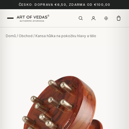
ČESKO: DOPRAVA €6,50, ZDARMA OD €100,00
Domů
/
Obchod
/ Kansa hůlka na pokožku hlavy a tělo