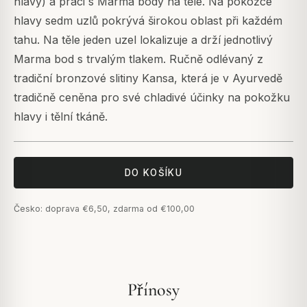
hlavy) a práci s Marma body na těle. Na pokožce
hlavy sedm uzlů pokrývá širokou oblast při každém
tahu. Na těle jeden uzel lokalizuje a drží jednotlivý
Marma bod s trvalým tlakem. Ručně odlévaný z
tradiční bronzové slitiny Kansa, která je v Ayurvedě
tradičně ceněna pro své chladivé účinky na pokožku
hlavy i tělní tkáně.
DO KOŠÍKU
Česko: doprava €6,50, zdarma od €100,00
Přínosy