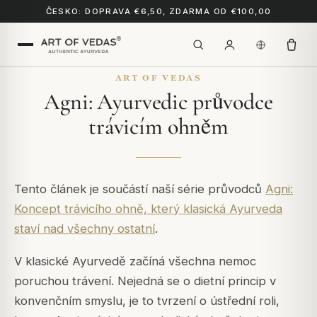
ČESKO: DOPRAVA €6,50, ZDARMA OD €100,00
ART OF VEDAS
Agni: Ayurvedic průvodce
trávicím ohněm
Tento článek je součástí naší série průvodců
Agni:
Koncept trávicího ohně, který klasická Ayurveda
staví nad všechny ostatní
.
V klasické Ayurvedě začíná všechna nemoc
poruchou trávení. Nejedná se o dietní princip v
konvenčním smyslu, je to tvrzení o ústřední roli,