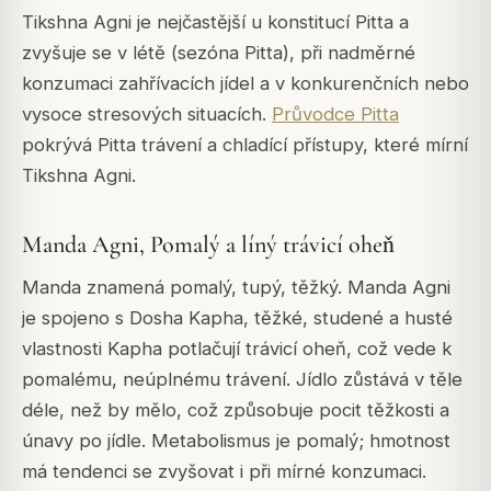
Tikshna Agni je nejčastější u konstitucí Pitta a
zvyšuje se v létě (sezóna Pitta), při nadměrné
konzumaci zahřívacích jídel a v konkurenčních nebo
vysoce stresových situacích.
Průvodce Pitta
pokrývá Pitta trávení a chladící přístupy, které mírní
Tikshna Agni.
Manda Agni, Pomalý a líný trávicí oheň
Manda
znamená pomalý, tupý, těžký. Manda Agni
je spojeno s Dosha Kapha, těžké, studené a husté
vlastnosti Kapha potlačují trávicí oheň, což vede k
pomalému, neúplnému trávení. Jídlo zůstává v těle
déle, než by mělo, což způsobuje pocit těžkosti a
únavy po jídle. Metabolismus je pomalý; hmotnost
má tendenci se zvyšovat i při mírné konzumaci.