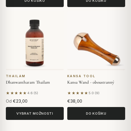
DO KOŠÍKU
DO KOŠÍKU
THAILAM
KANSA TOOL
Dhanwantharam Thailam
Kansa Wand - oboustranný
★★★★★
★★★★★
4.6 (5)
5.0 (9)
Na základě 5 hodnocení
Na základě 9 hodnocení
Od
€23,00
€38,00
VYBRAT MOŽNOSTI
DO KOŠÍKU