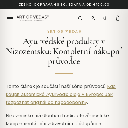
ČESKO: DOPRAVA €6,50, ZDARMA OD €100,00
ART OF VEDAS
Ayurvédské produkty v
Nizozemsku: Kompletní nákupní
průvodce
Tento článek je součástí naší série průvodců
Kde
koupit autentické Ayurvedic oleje v Evropě: Jak
rozpoznat originál od napodobeniny
.
Nizozemsko má dlouhou tradici otevřenosti ke
komplementárním zdravotním přístupům a