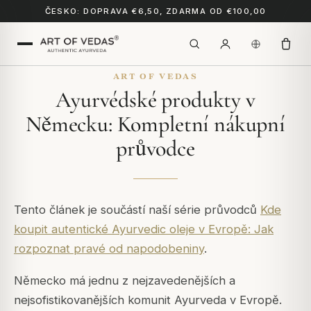
ČESKO: DOPRAVA €6,50, ZDARMA OD €100,00
ART OF VEDAS
Ayurvédské produkty v
Německu: Kompletní nákupní
průvodce
Tento článek je součástí naší série průvodců
Kde
koupit autentické Ayurvedic oleje v Evropě: Jak
rozpoznat pravé od napodobeniny
.
Německo má jednu z nejzavedenějších a
nejsofistikovanějších komunit Ayurveda v Evropě.