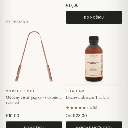
€17,00
DO KOŠÍKU
VYPRODÁNO
COPPER TOOL
THAILAM
Měděný čistič jazyka - s dvojitou
Dhanwantharam Thailam
rukojetí
★★★★★
4.6 (5)
Na základě 5 hodnocení
€10,00
Od
€23,00
DO KOŠÍKU
VYBRAT MOŽNOSTI