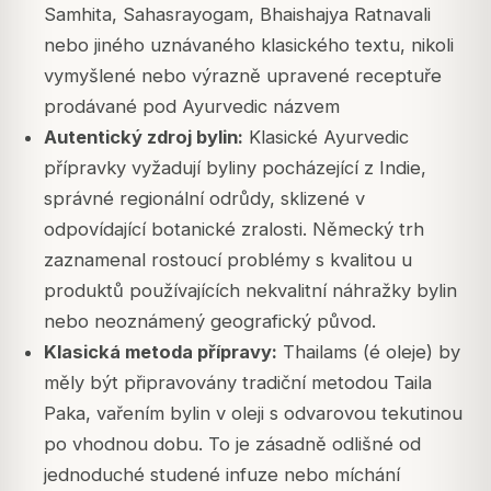
Samhita, Sahasrayogam, Bhaishajya Ratnavali
nebo jiného uznávaného klasického textu, nikoli
vymyšlené nebo výrazně upravené receptuře
prodávané pod Ayurvedic názvem
Autentický zdroj bylin:
Klasické Ayurvedic
přípravky vyžadují byliny pocházející z Indie,
správné regionální odrůdy, sklizené v
odpovídající botanické zralosti. Německý trh
zaznamenal rostoucí problémy s kvalitou u
produktů používajících nekvalitní náhražky bylin
nebo neoznámený geografický původ.
Klasická metoda přípravy:
Thailams (é oleje) by
měly být připravovány tradiční metodou Taila
Paka, vařením bylin v oleji s odvarovou tekutinou
po vhodnou dobu. To je zásadně odlišné od
jednoduché studené infuze nebo míchání