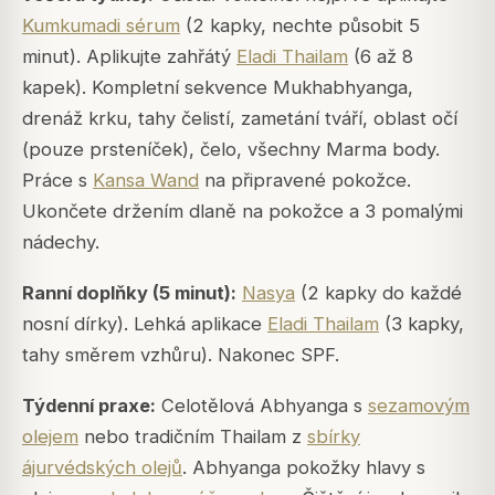
Kumkumadi sérum
(2 kapky, nechte působit 5
minut). Aplikujte zahřátý
Eladi Thailam
(6 až 8
kapek). Kompletní sekvence Mukhabhyanga,
drenáž krku, tahy čelistí, zametání tváří, oblast očí
(pouze prsteníček), čelo, všechny Marma body.
Práce s
Kansa Wand
na připravené pokožce.
Ukončete držením dlaně na pokožce a 3 pomalými
nádechy.
Ranní doplňky (5 minut):
Nasya
(2 kapky do každé
nosní dírky). Lehká aplikace
Eladi Thailam
(3 kapky,
tahy směrem vzhůru). Nakonec SPF.
Týdenní praxe:
Celotělová Abhyanga s
sezamovým
olejem
nebo tradičním Thailam z
sbírky
ájurvédských olejů
. Abhyanga pokožky hlavy s