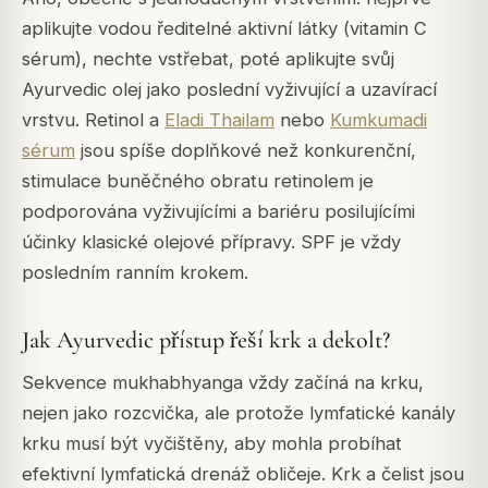
aplikujte vodou ředitelné aktivní látky (vitamin C
sérum), nechte vstřebat, poté aplikujte svůj
Ayurvedic olej jako poslední vyživující a uzavírací
vrstvu. Retinol a
Eladi Thailam
nebo
Kumkumadi
sérum
jsou spíše doplňkové než konkurenční,
stimulace buněčného obratu retinolem je
podporována vyživujícími a bariéru posilujícími
účinky klasické olejové přípravy. SPF je vždy
posledním ranním krokem.
Jak Ayurvedic přístup řeší krk a dekolt?
Sekvence mukhabhyanga vždy začíná na krku,
nejen jako rozcvička, ale protože lymfatické kanály
krku musí být vyčištěny, aby mohla probíhat
efektivní lymfatická drenáž obličeje. Krk a čelist jsou