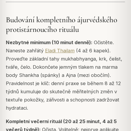
Budování kompletního ájurvédského
protistárnoucího rituálu
Nezbytné minimum (10 minut denně):
Očistěte.
Naneste zahřátý
Eladi Thailam
(4 až 6 kapek).
Proveďte základní tahy mukhabhyanga, krk, čelist,
tváře, čelo. Dokončete jemným tlakem na marma
body Shankha (spánky) a Ajna (mezi obočím).
Pravidelnost je klíč: denní praxe se během 8 až 12
týdnů kumuluje do skutečně měřitelných změn v
textuře pokožky, zářivosti a schopnosti zadržovat
hydrataci.
Kompletní večerní rituál (20 až 25 minut, 4 až 5
večerů týdně):
Očista. Volitelně: nejprve aplikujte