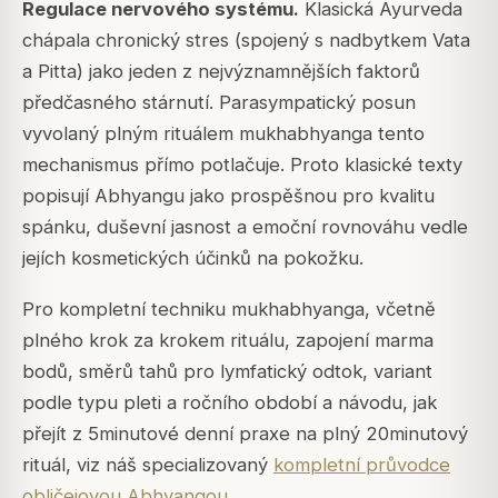
Regulace nervového systému.
Klasická Ayurveda
chápala chronický stres (spojený s nadbytkem Vata
a Pitta) jako jeden z nejvýznamnějších faktorů
předčasného stárnutí. Parasympatický posun
vyvolaný plným rituálem mukhabhyanga tento
mechanismus přímo potlačuje. Proto klasické texty
popisují Abhyangu jako prospěšnou pro kvalitu
spánku, duševní jasnost a emoční rovnováhu vedle
jejích kosmetických účinků na pokožku.
Pro kompletní techniku mukhabhyanga, včetně
plného krok za krokem rituálu, zapojení marma
bodů, směrů tahů pro lymfatický odtok, variant
podle typu pleti a ročního období a návodu, jak
přejít z 5minutové denní praxe na plný 20minutový
rituál, viz náš specializovaný
kompletní průvodce
obličejovou Abhyangou
.