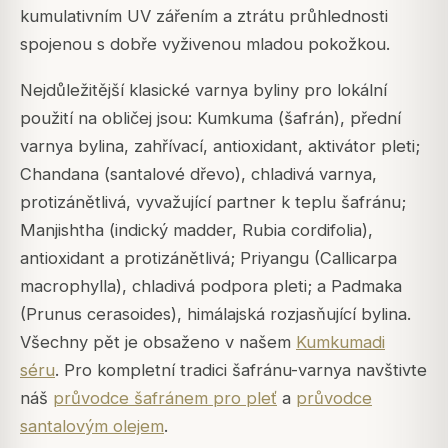
kumulativním UV zářením a ztrátu průhlednosti
spojenou s dobře vyživenou mladou pokožkou.
Nejdůležitější klasické varnya byliny pro lokální
použití na obličej jsou: Kumkuma (šafrán), přední
varnya bylina, zahřívací, antioxidant, aktivátor pleti;
Chandana (santalové dřevo), chladivá varnya,
protizánětlivá, vyvažující partner k teplu šafránu;
Manjishtha (indický madder, Rubia cordifolia),
antioxidant a protizánětlivá; Priyangu (Callicarpa
macrophylla), chladivá podpora pleti; a Padmaka
(Prunus cerasoides), himálajská rozjasňující bylina.
Všechny pět je obsaženo v našem
Kumkumadi
séru
. Pro kompletní tradici šafránu-varnya navštivte
náš
průvodce šafránem pro pleť
a
průvodce
santalovým olejem
.