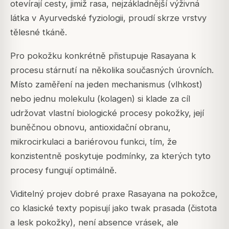
otevírají cesty, jimiž rasa, nejzákladnější výživná
látka v Ayurvedské fyziologii, proudí skrze vrstvy
tělesné tkáně.
Pro pokožku konkrétně přistupuje Rasayana k
procesu stárnutí na několika současných úrovních.
Místo zaměření na jeden mechanismus (vlhkost)
nebo jednu molekulu (kolagen) si klade za cíl
udržovat vlastní biologické procesy pokožky, její
buněčnou obnovu, antioxidační obranu,
mikrocirkulaci a bariérovou funkci, tím, že
konzistentně poskytuje podmínky, za kterých tyto
procesy fungují optimálně.
Viditelný projev dobré praxe Rasayana na pokožce,
co klasické texty popisují jako twak prasada (čistota
a lesk pokožky), není absence vrásek, ale