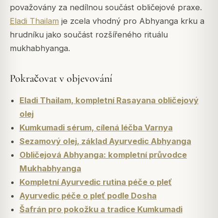
považovány za nedílnou součást obličejové praxe.
Eladi Thailam
je zcela vhodný pro Abhyanga krku a
hrudníku jako součást rozšířeného rituálu
mukhabhyanga.
Pokračovat v objevování
Eladi Thailam, kompletní Rasayana obličejový
olej
Kumkumadi sérum, cílená léčba Varnya
Sezamový olej, základ Ayurvedic Abhyanga
Obličejová Abhyanga: kompletní průvodce
Mukhabhyanga
Kompletní Ayurvedic rutina péče o pleť
Ayurvedic péče o pleť podle Dosha
Šafrán pro pokožku a tradice Kumkumadi