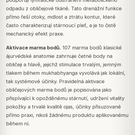
odpadu z obličejové tkáně. Tato drenážní funkce
přímo řeší otoky, mdlost a ztrátu kontur, které
často charakterizují stárnoucí pleť, a je to čistě
mechanický efekt praxe.
Aktivace marma bodů.
107 marma bodů klasické
ájurvédské anatomie zahrnuje četné body na
obličeji a hlavě, jejichž stimulace trvalým, jemným
tlakem během mukhabhyanga vyvolává jak lokální,
tak systémové účinky. Pravidelná aktivace
obličejových marma bodů je popisována jako
přispívající k opožděnému stárnutí, udržení vitality
pokožky a trvalé kvalitě ojas, účinky přisuzované
přímo praxi, nikoli žádnému produktu aplikovanému
během ní.