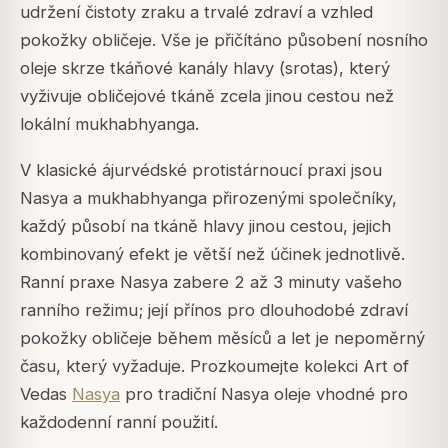
udržení čistoty zraku a trvalé zdraví a vzhled
pokožky obličeje. Vše je přičítáno působení nosního
oleje skrze tkáňové kanály hlavy (srotas), který
vyživuje obličejové tkáně zcela jinou cestou než
lokální mukhabhyanga.
V klasické ájurvédské protistárnoucí praxi jsou
Nasya a mukhabhyanga přirozenými společníky,
každý působí na tkáně hlavy jinou cestou, jejich
kombinovaný efekt je větší než účinek jednotlivě.
Ranní praxe Nasya zabere 2 až 3 minuty vašeho
ranního režimu; její přínos pro dlouhodobé zdraví
pokožky obličeje během měsíců a let je nepoměrný
času, který vyžaduje. Prozkoumejte kolekci Art of
Vedas
Nasya
pro tradiční Nasya oleje vhodné pro
každodenní ranní použití.