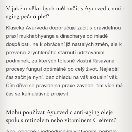
V jakém věku bych měl začít s Ayurvedic anti-
aging péčí o pleť?
Klasická Ayurveda doporučuje začít s pravidelnou
praxí mukhabhyanga a dinacharya od mladé
dospělosti, ne k obrácení již nastalých změn, ale k
prevenci zrychleného stárnutí udržováním
podmínek, za kterých tělesné vlastní Rasayana
procesy fungují optimálně po celý život. Nejlepší
čas začít je nyní, bez ohledu na váš aktuální věk.
Čím dříve se pravidelná praxe zavede, tím více má
čas se kumulativně projevit.
Mohu používat Ayurvedic anti-aging oleje
spolu s retinolem nebo vitaminem C sérem?
Ano, obecně s jednoduchým vrstvením: nejprve