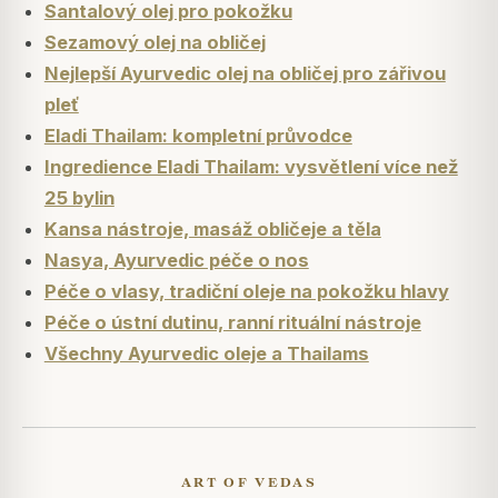
Santalový olej pro pokožku
Sezamový olej na obličej
Nejlepší Ayurvedic olej na obličej pro zářivou
pleť
Eladi Thailam: kompletní průvodce
Ingredience Eladi Thailam: vysvětlení více než
25 bylin
Kansa nástroje, masáž obličeje a těla
Nasya, Ayurvedic péče o nos
Péče o vlasy, tradiční oleje na pokožku hlavy
Péče o ústní dutinu, ranní rituální nástroje
Všechny Ayurvedic oleje a Thailams
ART OF VEDAS