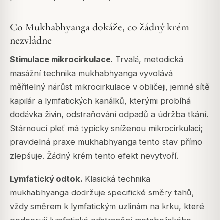
Co Mukhabhyanga dokáže, co žádný krém
nezvládne
Stimulace mikrocirkulace.
Trvalá, metodická
masážní technika mukhabhyanga vyvolává
měřitelný nárůst mikrocirkulace v obličeji, jemné sítě
kapilár a lymfatických kanálků, kterými probíhá
dodávka živin, odstraňování odpadů a údržba tkání.
Stárnoucí pleť má typicky sníženou mikrocirkulaci;
pravidelná praxe mukhabhyanga tento stav přímo
zlepšuje. Žádný krém tento efekt nevytvoří.
Lymfatický odtok.
Klasická technika
mukhabhyanga dodržuje specifické směry tahů,
vždy směrem k lymfatickým uzlinám na krku, které
podporují lymfatické odstranění metabolického