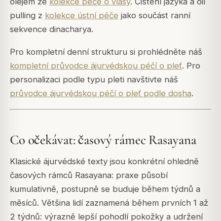
olejem ze
kolekce péče o vlasy
. Čištění jazyka a oil
pulling z
kolekce ústní péče
jako součást ranní
sekvence dinacharya.
Pro kompletní denní strukturu si prohlédněte náš
kompletní průvodce ájurvédskou péčí o pleť
. Pro
personalizaci podle typu pleti navštivte náš
průvodce ájurvédskou péčí o pleť podle dosha
.
Co očekávat: časový rámec Rasayana
Klasické ájurvédské texty jsou konkrétní ohledně
časových rámců Rasayana: praxe působí
kumulativně, postupně se buduje během týdnů a
měsíců. Většina lidí zaznamená během prvních 1 až
2 týdnů: výrazně lepší pohodlí pokožky a udržení