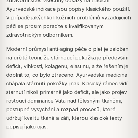
zdravotní stav. Všechny odkazy na tradiční
Ayurvedské indikace jsou popisy klasického použití.
V případě jakýchkoli kožních problémů vyžadujících
péči se prosím poraďte s kvalifikovaným
zdravotnickým odborníkem.
Moderní průmysl anti-aging péče o pleť je založen
na určité teorii: že stárnoucí pokožka je především
deficit, vlhkosti, kolagenu, elastinu, a že řešením je
doplnit to, co bylo ztraceno. Ayurvedská medicína
chápala stárnutí pokožky jinak. Klasický rámec vidí
stárnutí nikoli primárně jako deficit, ale jako projev
rostoucí dominance Vata nad tělesnými tkáněmi,
postupné vysychání a rozpad procesů, které
udržují kvalitu tkáně a záři, kterou klasické texty
popisují jako ojas.