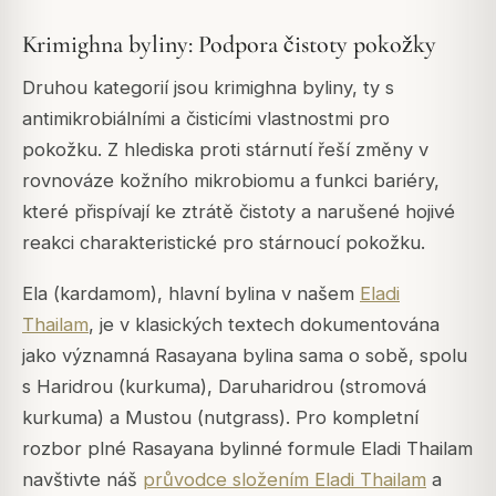
Krimighna byliny: Podpora čistoty pokožky
Druhou kategorií jsou krimighna byliny, ty s
antimikrobiálními a čisticími vlastnostmi pro
pokožku. Z hlediska proti stárnutí řeší změny v
rovnováze kožního mikrobiomu a funkci bariéry,
které přispívají ke ztrátě čistoty a narušené hojivé
reakci charakteristické pro stárnoucí pokožku.
Ela (kardamom), hlavní bylina v našem
Eladi
Thailam
, je v klasických textech dokumentována
jako významná Rasayana bylina sama o sobě, spolu
s Haridrou (kurkuma), Daruharidrou (stromová
kurkuma) a Mustou (nutgrass). Pro kompletní
rozbor plné Rasayana bylinné formule Eladi Thailam
navštivte náš
průvodce složením Eladi Thailam
a