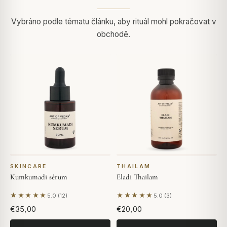
Vybráno podle tématu článku, aby rituál mohl pokračovat v
obchodě.
SKINCARE
THAILAM
Kumkumadi sérum
Eladi Thailam
★★★★★
★★★★★
5.0 (12)
5.0 (3)
Na základě 12 hodnocení
Na základě 3 hodnocení
€35,00
€20,00