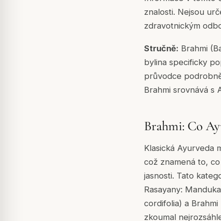
znalosti. Nejsou ur
zdravotnickým odb
Stručně:
Brahmi (Ba
bylina specificky po
průvodce podrobně p
Brahmi srovnává s A
Brahmi: Co Ayu
Klasická Ayurveda m
což znamená to, co
jasnosti. Tato kate
Rasayany: Mandukapa
cordifolia) a Brahm
zkoumal nejrozsáhlej