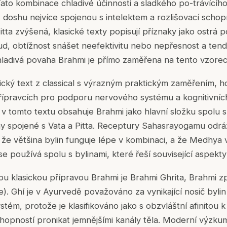
Tato kombinace chladivé účinnosti a sladkého po-trávícího
, doshu nejvíce spojenou s intelektem a rozlišovací schopn
itta zvýšená, klasické texty popisují příznaky jako ostrá 
oud, obtížnost snášet neefektivitu nebo nepřesnost a ten
hladivá povaha Brahmi je přímo zaměřena na tento vzorec
cký text z classical s výrazným praktickým zaměřením, h
ípravcích pro podporu nervového systému a kognitivních
 v tomto textu obsahuje Brahmi jako hlavní složku spolu s 
 spojené s Vata a Pitta. Receptury Sahasrayogamu odráže
 že většina bylin funguje lépe v kombinaci, a že Medhya v
se používá spolu s bylinami, které řeší související aspekt
ou klasickou přípravou Brahmi je Brahmi Ghrita, Brahmi z
. Ghí je v Ayurvedě považováno za vynikající nosič byl
tém, protože je klasifikováno jako s obzvláštní afinitou k
chopností pronikat jemnějšími kanály těla. Moderní výzk