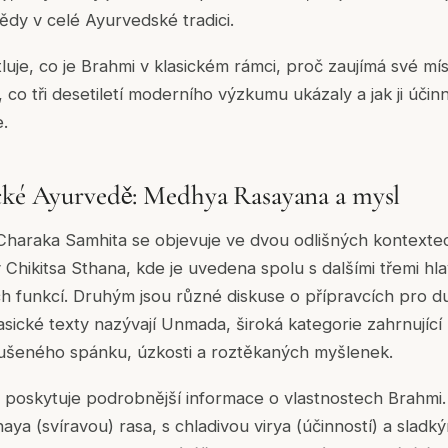
ědy v celé Ayurvedské tradici.
luje, co je Brahmi v klasickém rámci, proč zaujímá své mí
co tři desetiletí moderního výzkumu ukázaly a jak ji účin
.
cké Ayurvedě: Medhya Rasayana a mysl
Charaka Samhita se objevuje ve dvou odlišných kontextec
hikitsa Sthana, kde je uvedena spolu s dalšími třemi hla
h funkcí. Druhým jsou různé diskuse o přípravcích pro duš
lasické texty nazývají Unmada, široká kategorie zahrnujíc
rušeného spánku, úzkosti a roztěkaných myšlenek.
 poskytuje podrobnější informace o vlastnostech Brahmi. P
haya (svíravou) rasa, s chladivou virya (účinností) a sladk