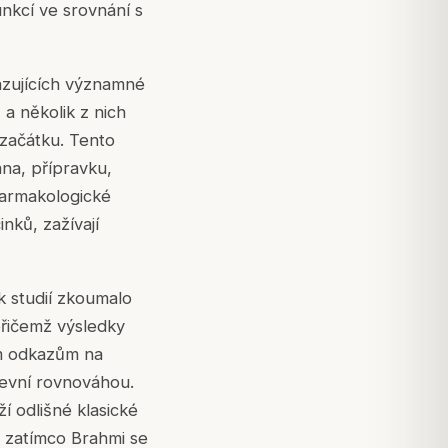
nkcí ve srovnání s
azujících významné
a několik z nich
 začátku. Tento
ana, přípravku,
farmakologické
nků, zažívají
k studií zkoumalo
 přičemž výsledky
ým odkazům na
ševní rovnováhou.
í odlišné klasické
, zatímco Brahmi se