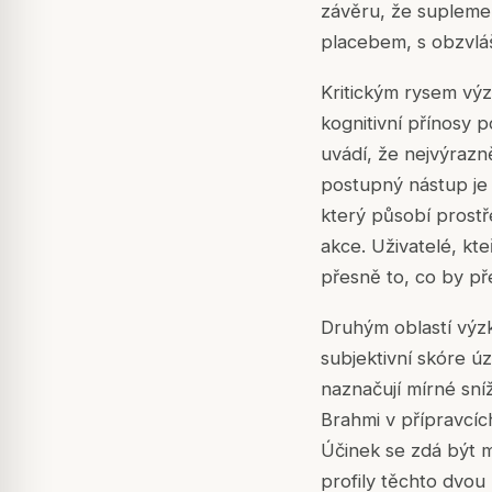
závěru, že suplemen
placebem, s obzvláš
Kritickým rysem vý
kognitivní přínosy 
uvádí, že nejvýrazn
postupný nástup je 
který působí prost
akce. Uživatelé, kte
přesně to, co by př
Druhým oblastí výzk
subjektivní skóre úz
naznačují mírné sn
Brahmi v přípravcí
Účinek se zdá být m
profily těchto dvou