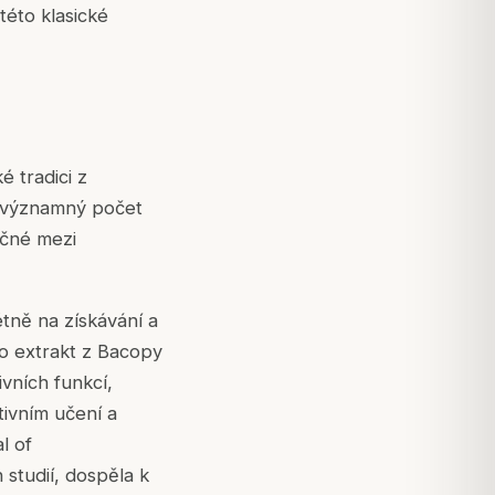
této klasické
é tradici z
e významný počet
ečné mezi
étně na získávání a
lo extrakt z Bacopy
vních funkcí,
ivním učení a
l of
studií, dospěla k