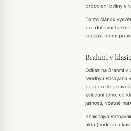
propojení byliny a v
Tento článek vysvět
pro duševní funkce, 
součást denní praxe
Brahmi v klasi
Odkaz na Brahmi v 
Medhya Rasayana v C
podporu kognitivníc
zvládání toho, co k
jasnosti, včetně na
Bhaishajya Ratnavali
tikta (hořkou) a kas