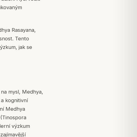
ifikovaným
edhya Rasayana,
asnost. Tento
ýzkum, jak se
h na mysl, Medhya,
 kognitivní
avní Medhya
 (Tinospora
oderní výzkum
zajímavější