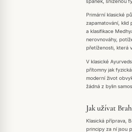
spánek, sníženou f
Primární klasické pů
zapamatování, klid p
a klasifikace Medhya
nerovnováhy, potíže
přetíženosti, která
V klasické Ayurveds
přítomny jak fyzick
moderní život obvyk
žádná z bylin samos
Jak užívat Bra
Klasická příprava, 
principy za ní jsou