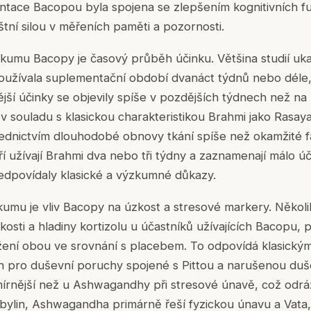
tace Bacopou byla spojena se zlepšením kognitivních fu
tní silou v měřeních paměti a pozornosti.
zkumu Bacopy je časový průběh účinku. Většina studií uk
používala suplementační období dvanáct týdnů nebo déle, 
ější účinky se objevily spíše v pozdějších týdnech než na
v souladu s klasickou charakteristikou Brahmi jako Rasay
řednictvím dlouhodobé obnovy tkání spíše než okamžité 
ří užívají Brahmi dva nebo tři týdny a zaznamenají málo úči
edpovídaly klasické a výzkumné důkazy.
umu je vliv Bacopy na úzkost a stresové markery. Několi
kosti a hladiny kortizolu u účastníků užívajících Bacopu,
ížení obou ve srovnání s placebem. To odpovídá klasick
ch pro duševní poruchy spojené s Pittou a narušenou du
írnější než u Ashwagandhy při stresové únavě, což odráž
 bylin, Ashwagandha primárně řeší fyzickou únavu a Vata