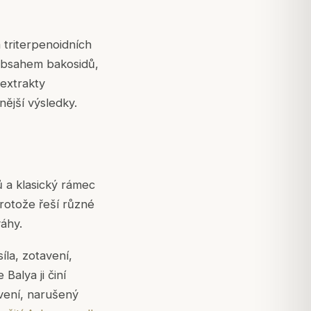
a triterpenoidních
obsahem bakosidů,
extrakty
ější výsledky.
ů a klasický rámec
rotože řeší různé
áhy.
íla, zotavení,
Balya ji činí
avení, narušený