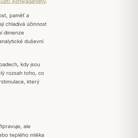
oužití Ashwagandhy
.
nost, paměť a
jí chladivá účinnost
vní dimenze
analytické duševní
ípadech, kdy jsou
lý rozsah toho, co
rstimulace, který
ipravuje, ale
nebo teplého mléka