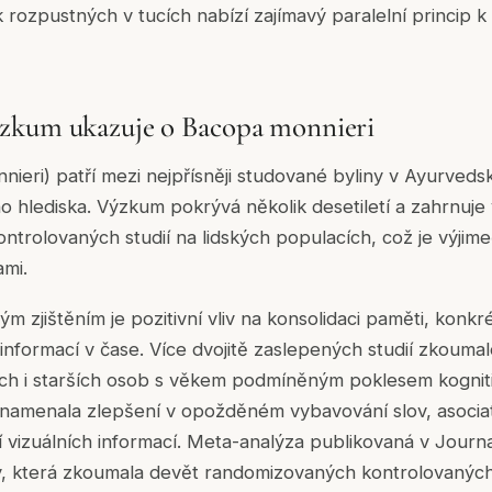
 rozpustných v tucích nabízí zajímavý paralelní princip k 
zkum ukazuje o Bacopa monnieri
ieri) patří mezi nejpřísněji studované byliny v Ayurvedsk
o hlediska. Výzkum pokrývá několik desetiletí a zahrnuj
trolovaných studií na lidských populacích, což je výjim
ami.
m zjištěním je pozitivní vliv na konsolidaci paměti, konkr
nformací v čase. Více dvojitě zaslepených studií zkouma
ch i starších osob s věkem podmíněným poklesem kogniti
znamenala zlepšení v opožděném vybavování slov, asociat
í vizuálních informací. Meta-analýza publikovaná v Journa
 která zkoumala devět randomizovaných kontrolovaných 