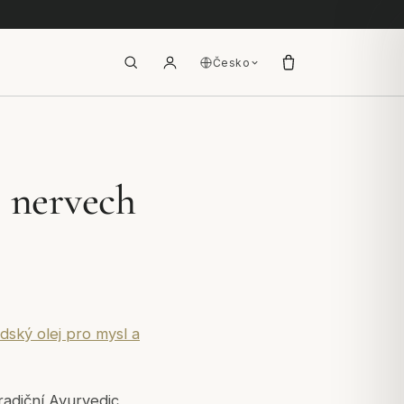
Česko
 nervech
dský olej pro mysl a
radiční Ayurvedic