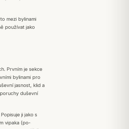
sto mezi bylinami
ně používat jako
h. Prvním je sekce
vními bylinami pro
evní jasnost, klid a
í poruchy duševní
opisuje ji jako s
ým vipaka (po-