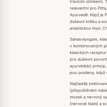
trávícím účinkem). 
relevantní pro Pitta
Ayurvedě. Když je P
duševní kritiku a s
analytickou mysl. C
Sahasrayogam, klasi
v kombinovaných př
klasických receptur
pro duševní poruchy
ayurvédský princip,
jsou posíleny, když 
Nejčastěji zmiňovan
(přepuštěném másle)
mozek a nervový sys
(nervové tkáni) a s