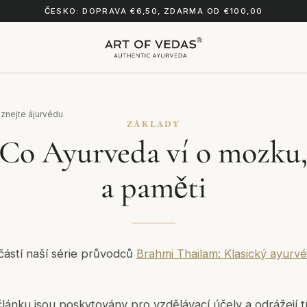
ČESKO: DOPRAVA €6,50, ZDARMA OD €100,00
znejte ájurvédu
ZÁKLADY
 Co Ayurveda ví o mozku,
a paměti
částí naší série průvodců
Brahmi Thailam: Klasický ayurvé
lánku jsou poskytovány pro vzdělávací účely a odrážejí t