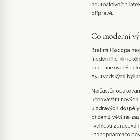
neuroaktivních látek
přípravě.
Co moderní vý
Brahmi (Bacopa monn
moderního klinickéh
randomizovaných kon
Ayurvedskými bylin
Nejčastěji opakovaný
uchovávání nových i
u zdravých dospělý
přičemž většina za
rychlosti zpracován
Ethnopharmacology,