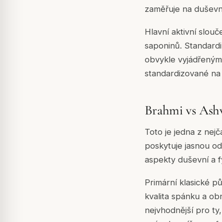
zaměřuje na duševní 
Hlavní aktivní slouč
saponinů. Standard
obvykle vyjádřeným 
standardizované na 
Brahmi vs Ashw
Toto je jedna z nej
poskytuje jasnou od
aspekty duševní a 
Primární klasické p
kvalita spánku a obno
nejvhodnější pro ty