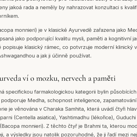
čeny jakoá rada a neměly by nahrazovat konzultaci s kval
orníkem.
copa monnieri) je v klasické Ayurvedě zařazena jako M
psaná jako podporující kvalitu mysli, paměti a kognitivní j
opisuje klasický rámec, co potvrzuje moderní klinický v
shwagandhou a jak ji účinně používat.
rveda ví o mozku, nervech a paměti
á specifickou farmakologickou kategorii bylin působícíc
 podporuje Medha, schopnost inteligence, zapamatování a
gorie je věnována v Charaka Samhita, která uvádí čtyři hl
rni (Centella asiatica), Yashtimadhu (lékořice), Guduchi
i (Bacopa monnieri). Z těchto čtyř je Brahmi ta, kterou m
i, a výsledky jsou natolik pozoruhodné, že ji řadí mezi nej