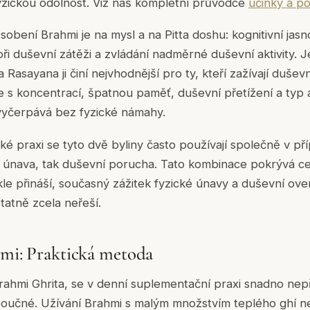
yzickou odolnost. Viz náš kompletní průvodce
účinky a p
sobení Brahmi je na mysl a na Pitta doshu: kognitivní jas
ři duševní zátěži a zvládání nadměrné duševní aktivity. Je
 Rasayana ji činí nejvhodnější pro ty, kteří zažívají duše
 s koncentrací, špatnou paměť, duševní přetížení a typ 
 vyčerpává bez fyzické námahy.
ké praxi se tyto dvě byliny často používají společně v př
á únava, tak duševní porucha. Tato kombinace pokrývá ce
le přináší, současný zážitek fyzické únavy a duševní ove
tatně zcela neřeší.
hmi: Praktická metoda
Brahmi Ghrita, se v denní suplementační praxi snadno nepř
 poučné. Užívání Brahmi s malým množstvím teplého ghí 