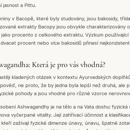
jasnost a Pittu.
eniny v Bacopě, které byly studovány, jsou bakosidy, tříd
izované extrakty Bacopy jsou obvykle charakterizovány 
jako procento z celkového extraktu. Výzkum používající 
dvacet procent nebo více bakosidů přinesl nejkonzistentn
agandha: Která je pro vás vhodná?
častěji kladených otázek v kontextu Ayurvedských doplňk
pověď, ne proto, že by jedna byla lepší než druhá, ale p
fyzické pohody a jsou vhodné pro různé vzorce nerovnov
ůsobení Ashwagandhy je na tělo a na Vata doshu: fyzická s
va vyčerpané vitality. Její zahřívací účinnost a klasifikace 
, kteří zažívají fyzické dimenze únavy, únavu, špatné zot