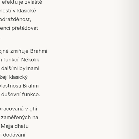
 efektu je zvláště
ostí v klasické
podrážděnost,
denci přetěžovat
.
ojně zmiňuje Brahmi
 funkcí. Několik
dalšími bylinami
jí klasický
lastnosti Brahmi
y duševní funkce.
pracovaná v ghí
in zaměřených na
 Majja dhatu
um dodávání