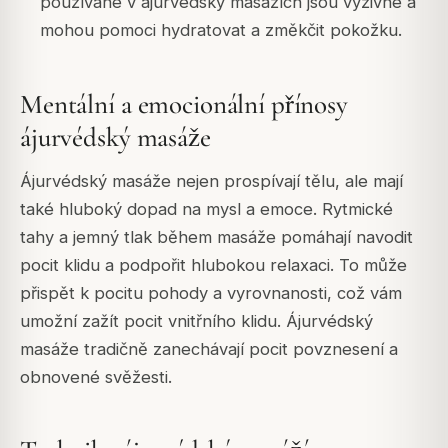
používané v ájurvédský masážích jsou výživné a
mohou pomoci hydratovat a změkčit pokožku.
Mentální a emocionální přínosy
ájurvédský masáže
Ájurvédský masáže nejen prospívají tělu, ale mají
také hluboký dopad na mysl a emoce. Rytmické
tahy a jemný tlak během masáže pomáhají navodit
pocit klidu a podpořit hlubokou relaxaci. To může
přispět k pocitu pohody a vyrovnanosti, což vám
umožní zažít pocit vnitřního klidu. Ájurvédský
masáže tradičně zanechávají pocit povznesení a
obnovené svěžesti.