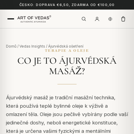
ČESKO: DOPRAVA €6,50, ZDARMA OD €100,00
Domů
/
Vedas Insights
/
Ájurvédská ošetření
TERAPIE A OLEJE
CO JE TO ÁJURVÉDSKÁ
MASÁŽ?
Ájurvédský masáž je tradiční masážní technika,
která používá teplé bylinné oleje k výživě a
omlazení těla. Oleje jsou pečlivě vybírány podle vaší
jedinečné doshy, neboli energetické konstituce,
která je určena vašimi fyzickými a mentálními