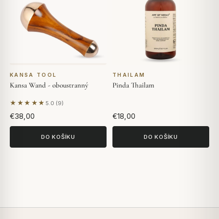
KANSA TOOL
THAILAM
Kansa Wand - oboustranný
Pinda Thailam
★★★★★
5.0 (9)
Na základě 9 hodnocení
€38,00
€18,00
DO KOŠÍKU
DO KOŠÍKU