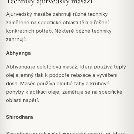
Techniky ájurvédský masáží
Ájurvédský masáže zahrnují různé techniky
zaměřené na specifické oblasti těla a řešení
konkrétních potřeb. Některé běžné techniky
zahrnují:
Abhyanga
Abhyanga je celotělová masáž, která používá teplý
olej a jemný tlak k podpoře relaxace a vyvážení
dosh. Masér používá dlouhé tahy a kruhové
pohyby k aplikaci oleje, zaměřuje se na specifické
oblasti napětí.
Shirodhara
Shirodhara je relaxační ájurvédský masáž, při které