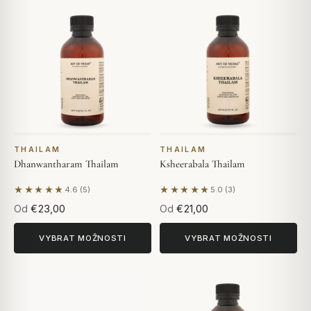
THAILAM
THAILAM
Dhanwantharam Thailam
Ksheerabala Thailam
★★★★★
★★★★★
4.6 (5)
5.0 (3)
Na základě 5 hodnocení
Na základě 3 hodnocení
Od
€23,00
Od
€21,00
VYBRAT MOŽNOSTI
VYBRAT MOŽNOSTI