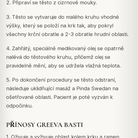
2. Připraví se těsto z cizrnové mouky.
3. Těsto se vytvaruje do malého kruhu vhodné
výšky, který se položí na krk tak, aby pokryl
všechny krční obratle a 2-3 obratle hrudní oblasti.
4. Zahřátý, speciálně medikovaný olej se opatrně
nalévá do těstového kruhu, přičemž olej se
pravidelně mění, aby se udržela vlažná teplota.
5. Po dokončení procedury se těsto odstraní,
následuje uklidňující masáž a Pinda Swedan na
ošetřované oblasti. Pacient je poté vyzván k
odpočinku.
PŘÍNOSY GREEVA BASTI
1. Oživuje a vyživuje oblast kolem krku a ramen,