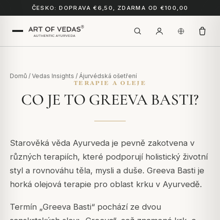
ČESKO: DOPRAVA €6,50, ZDARMA OD €100,00
Domů
/
Vedas Insights
/
Ájurvédská ošetření
TERAPIE A OLEJE
CO JE TO GREEVA BASTI?
Starověká věda Ayurveda je pevně zakotvena v
různých terapiích, které podporují holistický životní
styl a rovnováhu těla, mysli a duše.
Greeva Basti je
horká olejová terapie pro oblast krku v Ayurvedě.
Termín „Greeva Basti“ pochází ze dvou