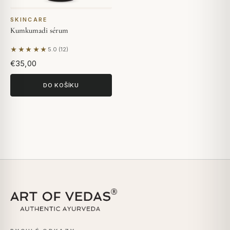
SKINCARE
Kumkumadi sérum
★★★★★
5.0 (12)
Na základě 12 hodnocení
€35,00
DO KOŠÍKU