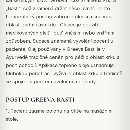
sanskrtských slov: „Greeva“, což znamená krk, a
„Basti“, což znamená držet něco uvnitř. Tento
terapeutický postup zahrnuje oleaci a sudaci v
oblasti zadní části krku.
Oleace je použití
medikovaných olejů, buď vnějším nebo vnitřním
způsobem.
Sudace znamená vyvolání pocení u
pacienta.
Olej používaný v Greeva Basti je v
Ayurvedě tradičně ceněn pro péči o oblast krku a
pocit pohodlí.
Aplikace teplého oleje usnadňuje
hlubokou penetraci, vyživuje oblast krku a tradičně
se spojuje s pocitem uvolnění a pohody.
POSTUP GREEVA BASTI
1. Pacient zaujme polohu na břiše na masážním
stole.