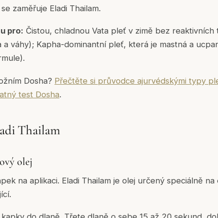
 se zaměřuje Eladi Thailam.
u pro:
Čistou, chladnou Vata pleť v zimě bez reaktivních 
a a váhy); Kapha-dominantní pleť, která je mastná a ucpa
ormule).
m kožním Dosha?
Přečtěte si průvodce ajurvédskými typy pl
atný test Dosha
.
ladi Thailam
ový olej
pek na aplikaci. Eladi Thailam je olej určený speciálně na 
ící.
kapky do dlaně. Třete dlaně o sebe 15 až 20 sekund, do