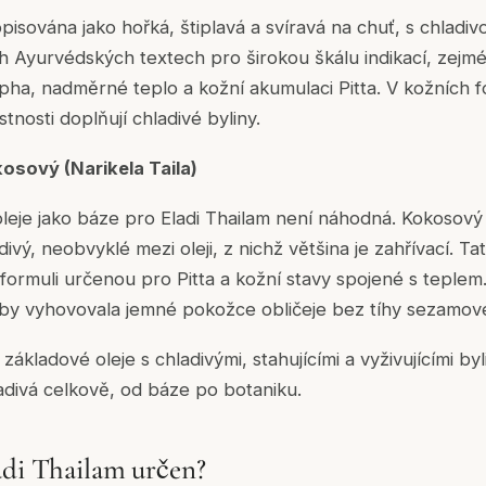
pisována jako hořká, štiplavá a svíravá na chuť, s chladiv
h Ayurvédských textech pro širokou škálu indikací, zejm
apha, nadměrné teplo a kožní akumulaci Pitta. V kožních fo
stnosti doplňují chladivé byliny.
kosový (Narikela Taila)
eje jako báze pro Eladi Thailam není náhodná. Kokosový o
ivý, neobvyklé mezi oleji, z nichž většina je zahřívací. Ta
ormuli určenou pro Pitta a kožní stavy spojené s teplem
aby vyhovovala jemné pokožce obličeje bez tíhy sezamové
ákladové oleje s chladivými, stahujícími a vyživujícími byl
ladivá celkově, od báze po botaniku.
adi Thailam určen?