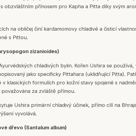
 s obzvláštním přínosem pro Kapha a Pitta díky svým arom
ích na obličej činí kardamomovy chladivé a čisticí vlastn
né s Pittou.
Chrysopogon zizanioides)
Ayurvédských chladivých bylin. Kořen Ushira se používá, 
opisovaný jako specificky Pittahara (uklidňující Pitta). Pat
é v klasických formulích pro kožní stavy spojené s nadmě
je považována za zvláště přímou.
ytuje Ushira primární chladivý účinek, přímo cílí na Bhraja
zvýšení vyvolává.
ové dřevo (Santalum album)