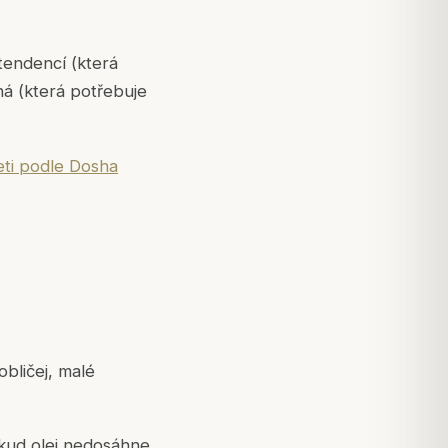
tendencí (která
ná (která potřebuje
eti podle Dosha
obličej, malé
kud olej nedosáhne