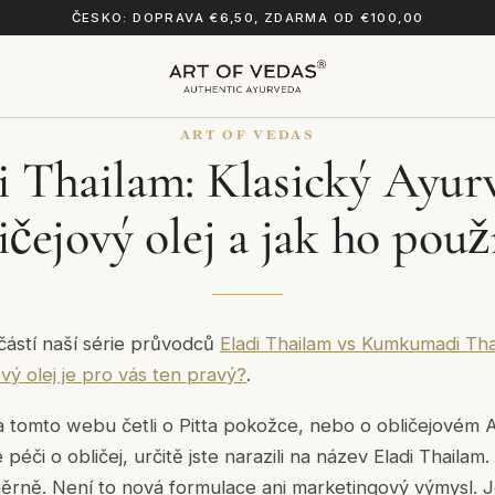
ČESKO: DOPRAVA €6,50, ZDARMA OD €100,00
ART OF VEDAS
i Thailam: Klasický Ayur
ičejový olej a jak ho použ
částí naší série průvodců
Eladi Thailam vs Kumkumadi Thai
vý olej je pro vás ten pravý?
.
a tomto webu četli o Pitta pokožce, nebo o obličejovém
péči o obličej, určitě jste narazili na název Eladi Thailam
ěrně. Není to nová formulace ani marketingový výmysl. J