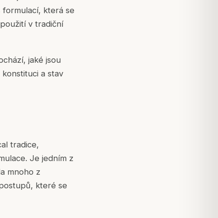
formulací, která se
oužití v tradiční
chází, jaké jsou
 konstituci a stav
al tradice,
mulace. Je jedním z
ila mnoho z
postupů, které se