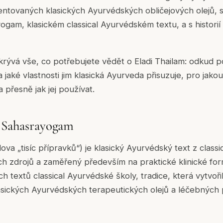
ntovaných klasických Ayurvédských obličejových olejů, s 
gam, klasickém classical Ayurvédském textu, a s historií p
ývá vše, co potřebujete vědět o Eladi Thailam: odkud po
a jaké vlastnosti jim klasická Ayurveda přisuzuje, pro jakou
 přesně jak jej používat.
: Sahasrayogam
a „tisíc přípravků“) je klasický Ayurvédský text z classic
ch zdrojů a zaměřený především na praktické klinické for
ch textů classical Ayurvédské školy, tradice, která vytvoř
asických Ayurvédských terapeutických olejů a léčebných 