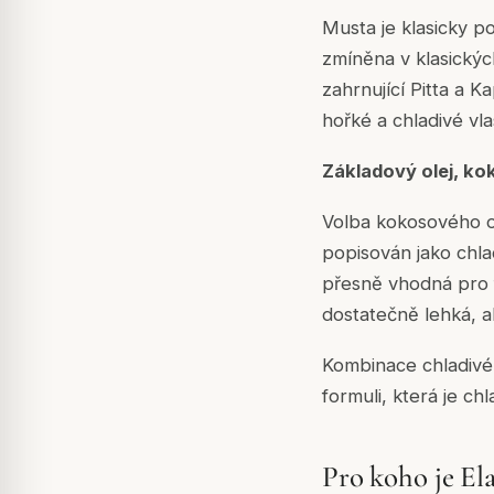
Musta je klasicky po
zmíněna v klasickýc
zahrnující Pitta a K
hořké a chladivé vla
Základový olej, ko
Volba kokosového ol
popisován jako chlad
přesně vhodná pro f
dostatečně lehká, 
Kombinace chladivé z
formuli, která je ch
Pro koho je El