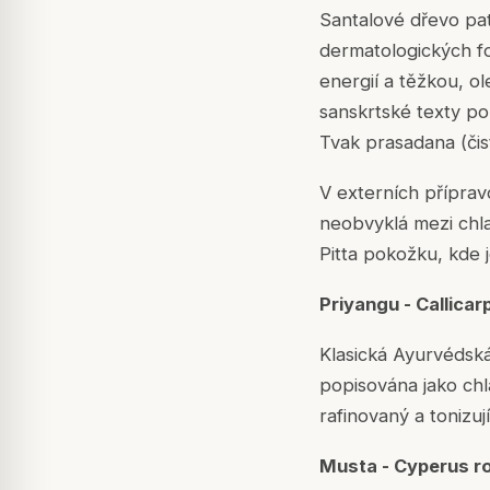
Santalové dřevo pat
dermatologických fo
energií a těžkou, ole
sanskrtské texty po
Tvak prasadana (čist
V externích příprav
neobvyklá mezi chla
Pitta pokožku, kde j
Priyangu - Callica
Klasická Ayurvédská
popisována jako chla
rafinovaný a tonizuj
Musta - Cyperus ro