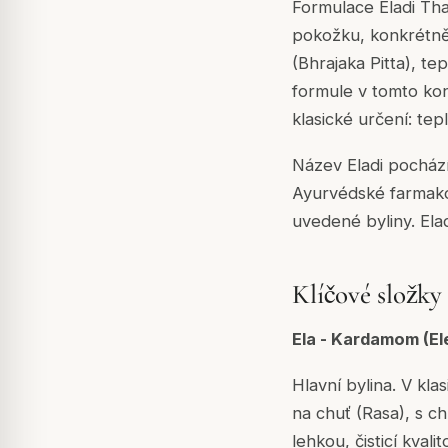
Formulace Eladi Tha
pokožku, konkrétně
(Bhrajaka Pitta), te
formule v tomto kon
klasické určení: tepl
Název Eladi pochází
Ayurvédské farmakol
uvedené byliny. Ela
Klíčové složky 
Ela - Kardamom (E
Hlavní bylina. V kl
na chuť (Rasa), s ch
lehkou, čisticí kval