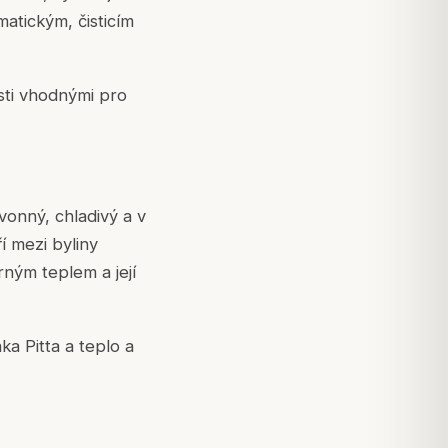
atickým, čisticím
osti vhodnými pro
vonný, chladivý a v
ří mezi byliny
rným teplem a její
ka Pitta a teplo a