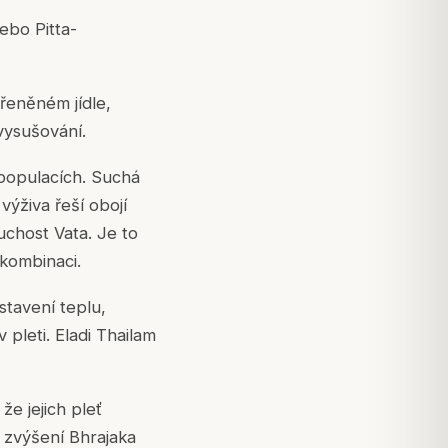
nebo Pitta-
ořeněném jídle,
 vysušování.
populacích. Suchá
 výživa řeší obojí
uchost Vata. Je to
 kombinaci.
stavení teplu,
pleti. Eladi Thailam
že jejich pleť
 zvýšení Bhrajaka