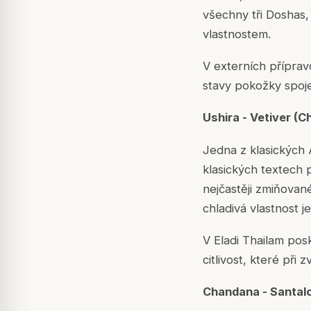
všechny tři Doshas,
vlastnostem.
V externích přípravc
stavy pokožky spoje
Ushira - Vetiver (
Jedna z klasických 
klasických textech p
nejčastěji zmiňovan
chladivá vlastnost 
V Eladi Thailam posk
citlivost, které při 
Chandana - Santal