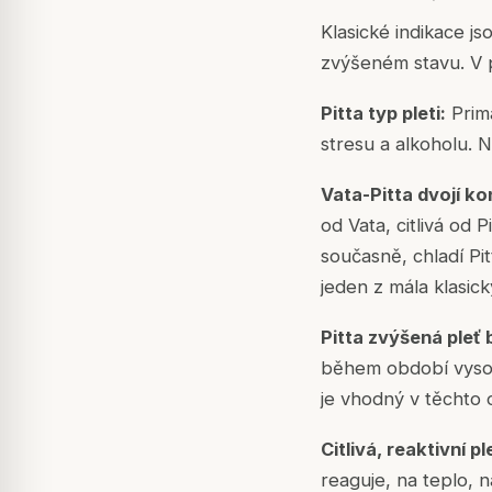
Klasické indikace jso
zvýšeném stavu. V 
Pitta typ pleti:
Primá
stresu a alkoholu. N
Vata-Pitta dvojí ko
od Vata, citlivá od 
současně, chladí Pi
jeden z mála klasic
Pitta zvýšená pleť 
během období vysoké
je vhodný v těchto
Citlivá, reaktivní p
reaguje, na teplo, 