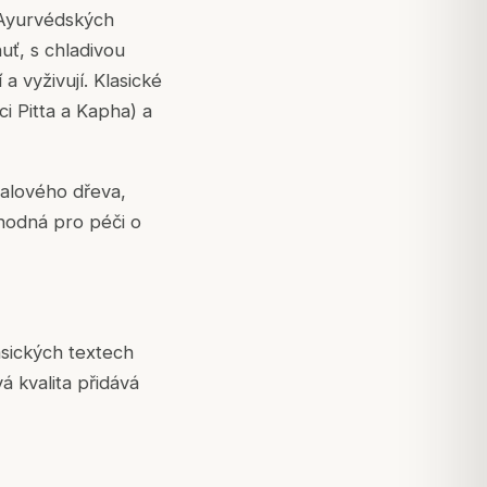
h Ayurvédských
uť, s chladivou
 a vyživují. Klasické
i Pitta a Kapha) a
talového dřeva,
vhodná pro péči o
asických textech
á kvalita přidává