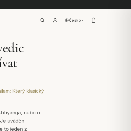
Česko
vedic
ívat
lam: Který klasický
 Abhyanga, nebo o
. Je uváděn
e to jeden z