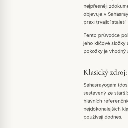
nejpřesněji zdokume
objevuje v Sahasrayo
praxi trvající staletí.
Tento průvodce pokr
jeho klíčové složky 
pokožky je vhodný a
Klasický zdroj
Sahasrayogam (doslov
sestavený ze starší
hlavních referenční
nejdokonalejších kl
používají dodnes.