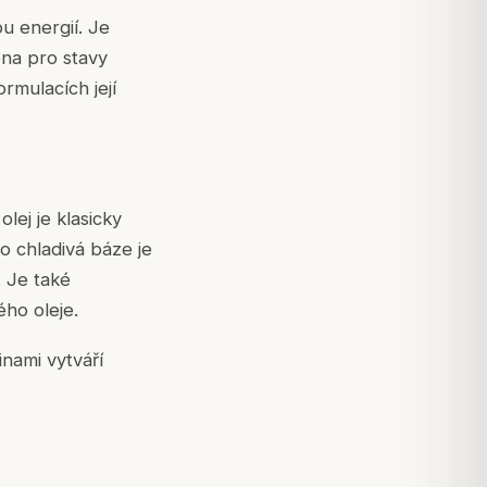
ou energií. Je
éna pro stavy
rmulacích její
lej je klasicky
to chladivá báze je
. Je také
ho oleje.
inami vytváří