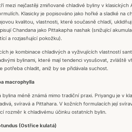
ří mezi nejčastěji zmiňované chladivé byliny v klasickýc
rmulích. Klasicky je popisováno jako hořké a sladké na ch
jovou kvalitou, vlastnosti, které současně chladí, uklidňují
pisují Chandana jako Pittakapha nashak (snižující akumulac
ící a rozjasňující pokožku).
cích je kombinace chladivých a vyživujících vlastností san
divými bylinami, které mají tendenci vysušovat, zvláště 
e potřeba chladit, aniž by se přidávala suchost.
rpa macrophylla
 bylina méně známá mimo tradiční praxi. Priyangu je v kl
divá, svíravá a Pittahara. V kožních formulacích její svírav
ící rozměr k chladivému účinku ostatních bylin.
tundus (Ostřice kulatá)