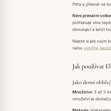
Pitta a přesně na to
Není primární volbo
potřebuje více tepl
stimulující a lehčí f
Nejste si jisti svý
nebo
vyplňte bezpl
Jak používat E
Jako denní obličej
Množství:
3 až 5 ka
množství je dostačuj
Metoda:
Nakapejte 