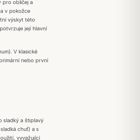
 pro obličej a
ta v pokožce
tní výskyt této
otvrzuje její hlavní
mum). V klasické
primární nebo první
 sladký a štiplavý
 sladká chuť) a s
oužití, vyvažující