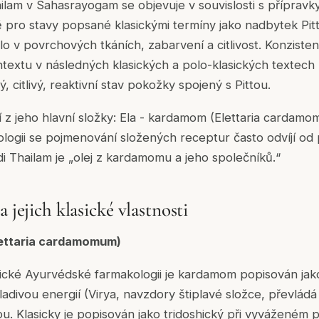
ilam v Sahasrayogam se objevuje v souvislosti s přípravky
 pro stavy popsané klasickými termíny jako nadbytek Pit
plo v povrchových tkáních, zabarvení a citlivost. Konzisten
textu v následných klasických a polo-klasických textech p
ý, citlivý, reaktivní stav pokožky spojený s Pittou.
 z jeho hlavní složky: Ela - kardamom (Elettaria cardamo
ogii se pojmenování složených receptur často odvíjí od 
di Thailam je „olej z kardamomu a jeho společníků.“
a jejich klasické vlastnosti
lettaria cardamomum)
asické Ayurvédské farmakologii je kardamom popisován jako
ladivou energií (Virya, navzdory štiplavé složce, převládá
itou. Klasicky je popisován jako tridoshický při vyváženém p