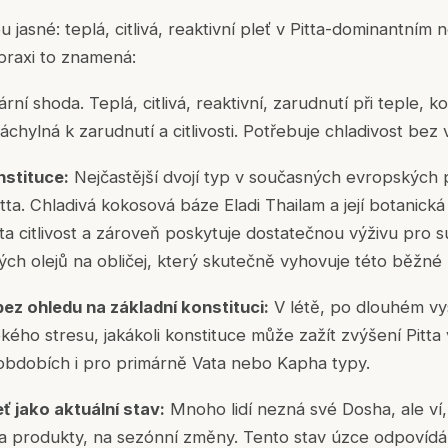
u jasné: teplá, citlivá, reaktivní pleť v Pitta-dominantním 
praxi to znamená:
rní shoda. Teplá, citlivá, reaktivní, zarudnutí při teple, k
áchylná k zarudnutí a citlivosti. Potřebuje chladivost bez
nstituce:
Nejčastější dvojí typ v současných evropských 
Pitta. Chladivá kokosová báze Eladi Thailam a její botanická
tta citlivost a zároveň poskytuje dostatečnou výživu pro s
kých olejů na obličej, který skutečně vyhovuje této běžné
bez ohledu na základní konstituci:
V létě, po dlouhém vy
ho stresu, jakákoli konstituce může zažít zvýšení Pitta v 
 obdobích i pro primárně Vata nebo Kapha typy.
leť jako aktuální stav:
Mnoho lidí nezná své Dosha, ale ví, 
na produkty, na sezónní změny. Tento stav úzce odpovídá