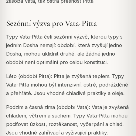
zásoba Vata, tak ostrá přesnost Pitta
Sezónní výzva pro Vata-Pitta
Typy Vata-Pitta čelí sezónní výzvě, kterou typy s
jedním Dosha nemají: období, která zvyšují jedno
Dosha, mohou uklidnit druhé, ale žádné jedno
období není optimální pro celou konstituci.
Léto (období Pitta): Pitta je zvýšená teplem. Typy
Vata-Pitta mohou být intenzivní, ostré, podrážděné
a přehřáté. Jsou vhodné chladivé praktiky a oleje.
Podzim a časná zima (období Vata): Vata je zvýšená
chladem, větrem a suchem. Typy Vata-Pitta mohou
pociťovat úzkost, roztěkanost, vyčerpání a chlad.
Jsou vhodné zahřívací a vyživující praktiky.