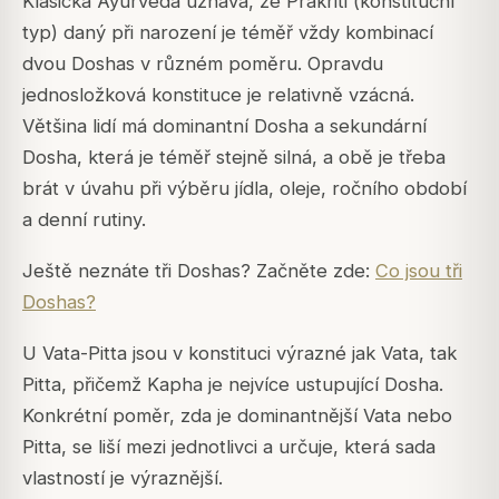
Klasická Ayurveda uznává, že Prakriti (konstituční
typ) daný při narození je téměř vždy kombinací
dvou Doshas v různém poměru. Opravdu
jednosložková konstituce je relativně vzácná.
Většina lidí má dominantní Dosha a sekundární
Dosha, která je téměř stejně silná, a obě je třeba
brát v úvahu při výběru jídla, oleje, ročního období
a denní rutiny.
Ještě neznáte tři Doshas? Začněte zde:
Co jsou tři
Doshas?
U Vata-Pitta jsou v konstituci výrazné jak Vata, tak
Pitta, přičemž Kapha je nejvíce ustupující Dosha.
Konkrétní poměr, zda je dominantnější Vata nebo
Pitta, se liší mezi jednotlivci a určuje, která sada
vlastností je výraznější.