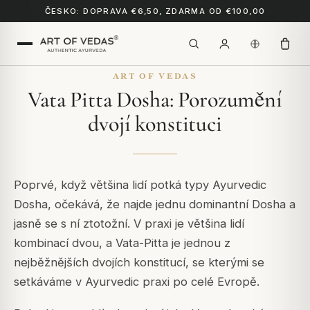
ČESKO: DOPRAVA €6,50, ZDARMA OD €100,00
ART OF VEDAS
Vata Pitta Dosha: Porozumění
dvojí konstituci
Poprvé, když většina lidí potká typy Ayurvedic
Dosha, očekává, že najde jednu dominantní Dosha a
jasně se s ní ztotožní. V praxi je většina lidí
kombinací dvou, a Vata-Pitta je jednou z
nejběžnějších dvojích konstitucí, se kterými se
setkáváme v Ayurvedic praxi po celé Evropě.