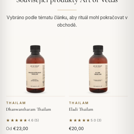
Vybráno podle tématu článku, aby rituál mohl pokračovat v
obchodě.
THAILAM
THAILAM
Dhanwantharam Thailam
Eladi Thailam
★★★★★
★★★★★
4.6 (5)
5.0 (3)
Na základě 5 hodnocení
Na základě 3 hodnocení
Od
€23,00
€20,00