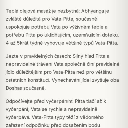
Teplá olejová masáž je nezbytná: Abhyanga je
zvláště důležitá pro Vata-Pitta, současně
uspokojuje potřebu Vata po výživném teple a
potřebu Pitta po uklidňujícím, uzemňujícím doteku.
4 až 5krát týdně vyhovuje většině typů Vata-Pitta.
Jezte v pravidelných časech: Silný hlad Pitta a
nepravidelné trávení Vata společně činí pravidelné
jídlo důležitějším pro Vata-Pitta než pro většinu
ostatních konstitucí. Vynechávání jídel zvyšuje oba
Doshas současně.
Odpočívejte před vyčerpáním: Pitta tlačí až k
vyčerpání; Vata se rychle a nepravidelně
vyčerpává. Vata-Pitta typy těží z vědomého
zařazení odpočinku před dosažením bodu