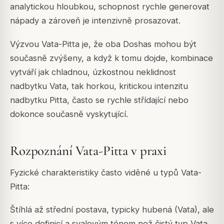
analytickou hloubkou, schopnost rychle generovat
nápady a zároveň je intenzivně prosazovat.
Výzvou Vata-Pitta je, že oba Doshas mohou být
současně zvýšeny, a když k tomu dojde, kombinace
vytváří jak chladnou, úzkostnou neklidnost
nadbytku Vata, tak horkou, kritickou intenzitu
nadbytku Pitta, často se rychle střídající nebo
dokonce současně vyskytující.
Rozpoznání Vata-Pitta v praxi
Fyzické charakteristiky často viděné u typů Vata-
Pitta:
Štíhlá až střední postava, typicky hubená (Vata), ale
s více definicí a svalovým tónem než čistý typ Vata