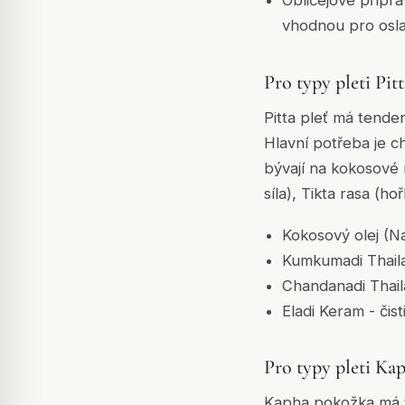
Obličejové přípr
vhodnou pro osla
Pro typy pleti Pitt
Pitta pleť má tenden
Hlavní potřeba je chl
bývají na kokosové 
síla), Tikta rasa (h
Kokosový olej (Nar
Kumkumadi Thaila
Chandanadi Thailam
Eladi Keram - čist
Pro typy pleti Ka
Kapha pokožka má t