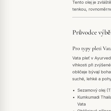
Tento olej je zvlášt
tenkou, rovnoměrnou 
Průvodce výběr
Pro typy pleti Vat
Vata pleť v Ayurved
vlhkosti při zvýšené
obličeje bývají boha
suché, lehké a pohy
Sezamový olej (Til
Kumkumadi Thaila
Vata