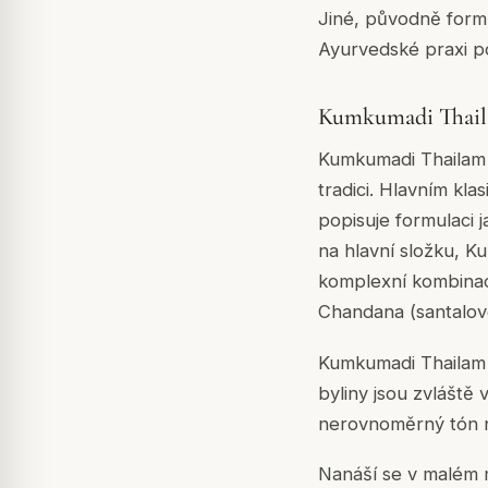
Jiné, původně formul
Ayurvedské praxi po
Kumkumadi Thai
Kumkumadi Thailam 
tradici. Hlavním kl
popisuje formulaci 
na hlavní složku, 
komplexní kombinací
Chandana (santalové
Kumkumadi Thailam m
byliny jsou zvláště
nerovnoměrný tón 
Nanáší se v malém m