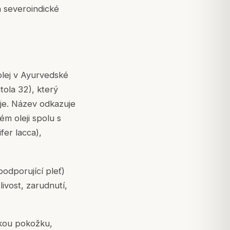
 a severoindické
olej v Ayurvedské
tola 32), který
eje. Název odkazuje
m oleji spolu s
ifer lacca
),
podporující pleť)
ivost, zarudnutí,
hkou pokožku,