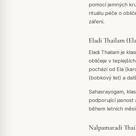
pomocí jemných kru
rituálu péče o obli
záření.
Eladi Thailam (El
Eladi Thailam je kla
obličeje v teplejší
pochází od Ela (kar
(bobkový list) a dal
Sahasrayogam, klasic
podporující jasnost
během letních měsíc
Nalpamaradi Tha