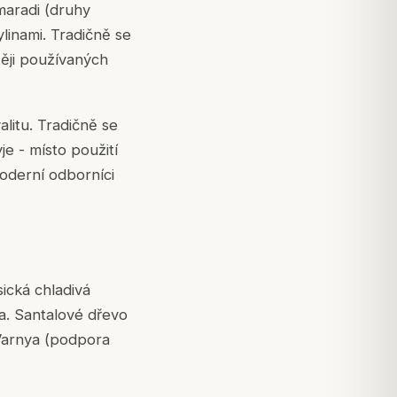
maradi (druhy
linami. Tradičně se
těji používaných
alitu. Tradičně se
je - místo použití
moderní odborníci
sická chladivá
ta. Santalové dřevo
Varnya (podpora