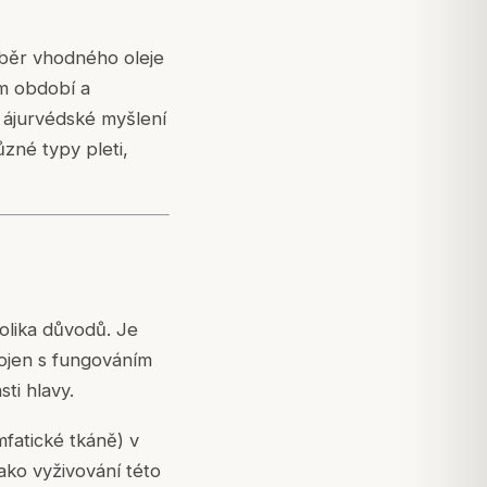
ýběr vhodného oleje
ím období a
 ájurvédské myšlení
ůzné typy pleti,
olika důvodů. Je
pojen s fungováním
sti hlavy.
fatické tkáně) v
jako vyživování této