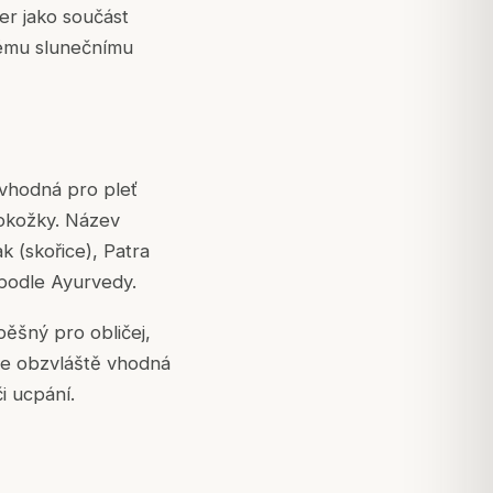
r jako součást
ímému slunečnímu
ě vhodná pro pleť
pokožky. Název
k (skořice), Patra
i podle Ayurvedy.
pěšný pro obličej,
 je obzvláště vhodná
i ucpání.