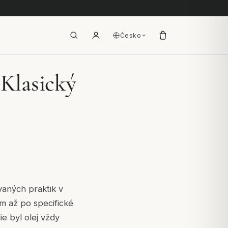
Česko
 Klasický
ovaných praktik v
m až po specifické
ie byl olej vždy