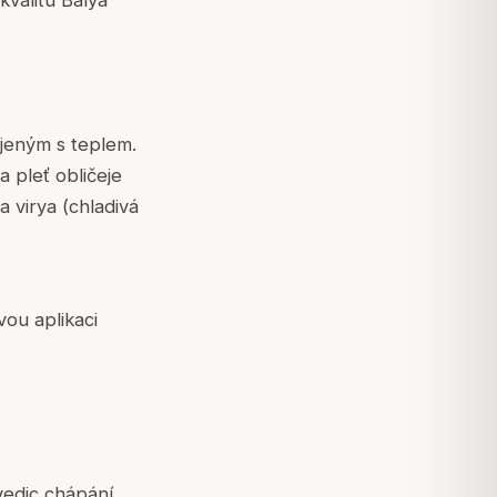
valitu Balya
pojeným s teplem.
a pleť obličeje
 virya (chladivá
ou aplikaci
edic chápání.