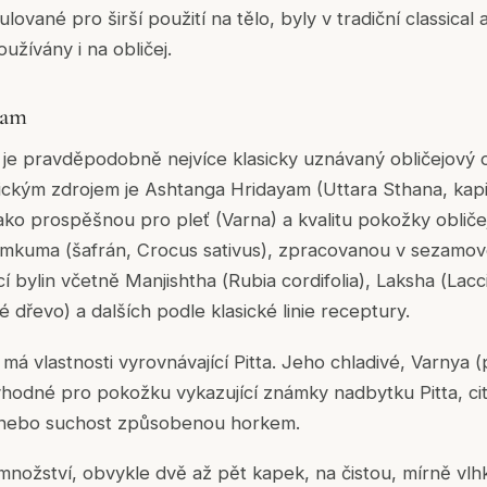
ované pro širší použití na tělo, byly v tradiční classical
užívány i na obličej.
lam
je pravděpodobně nejvíce klasicky uznávaný obličejový 
asickým zdrojem je Ashtanga Hridayam (Uttara Sthana, kapi
jako prospěšnou pro pleť (Varna) a kvalitu pokožky oblič
Kumkuma (šafrán,
Crocus sativus
), zpracovanou v sezamové
 bylin včetně Manjishtha (
Rubia cordifolia
), Laksha (
Lacc
 dřevo) a dalších podle klasické linie receptury.
á vlastnosti vyrovnávající Pitta. Jeho chladivé, Varnya (
 vhodné pro pokožku vykazující známky nadbytku Pitta, citl
nebo suchost způsobenou horkem.
nožství, obvykle dvě až pět kapek, na čistou, mírně vl