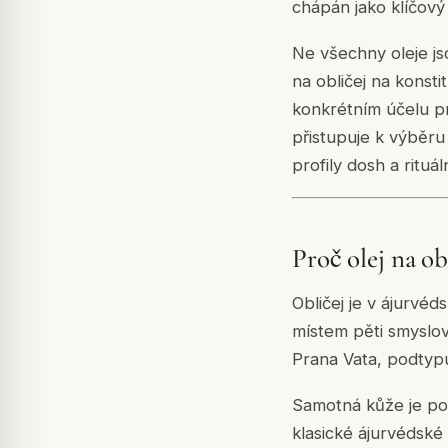
chápán jako klíčový 
Ne všechny oleje js
na obličej na konsti
konkrétním účelu p
přistupuje k výběru 
profily dosh a rituál
Proč olej na o
Obličej je v ájurvé
místem pěti smyslov
Prana Vata, podtypu 
Samotná kůže je pov
klasické ájurvédské 