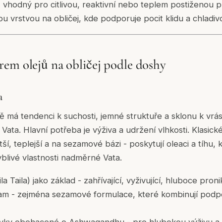
ě vhodný pro citlivou, reaktivní nebo teplem postiženou pl
vrstvou na obličej, kde podporuje pocit klidu a chladivos
em olejů na obličej podle doshy
a
ě má tendenci k suchosti, jemné struktuře a sklonu k vrá
 Vata. Hlavní potřeba je výživa a udržení vlhkosti. Klasick
tší, teplejší a na sezamové bázi - poskytují oleaci a tíhu,
blivé vlastnosti nadměrné Vata.
a Taila) jako základ - zahřívající, vyživující, hluboce pronik
m - zejména sezamové formulace, které kombinují podpo