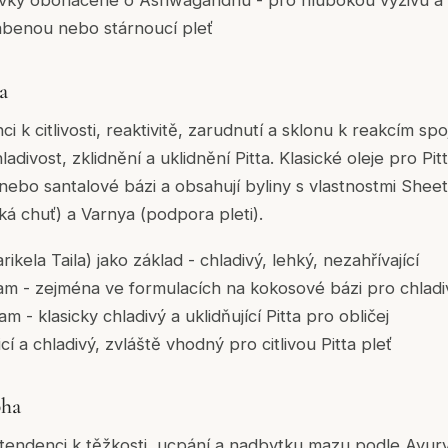
avky obohacené o Ashwagandhu - pro hlubokou výživu a k
benou nebo stárnoucí pleť
a
ci k citlivosti, reaktivitě, zarudnutí a sklonu k reakcím s
adivost, zklidnění a uklidnění Pitta. Klasické oleje pro Pitt
nebo santalové bázi a obsahují byliny s vlastnostmi Sheeta
ořká chuť) a Varnya (podpora pleti).
ikela Taila) jako základ - chladivý, lehký, nezahřívající
m - zejména ve formulacích na kokosové bázi pro chladiv
 - klasicky chladivý a uklidňující Pitta pro obličej
icí a chladivý, zvláště vhodný pro citlivou Pitta pleť
pha
endenci k těžkosti, ucpání a nadbytku mazu podle Ayurv