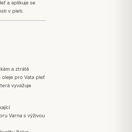
eť a aplikuje se
ti v pleti.
skám a ztrátě
é oleje pro Vata pleť
 která vyvažuje
ající
ru Varna s výživou