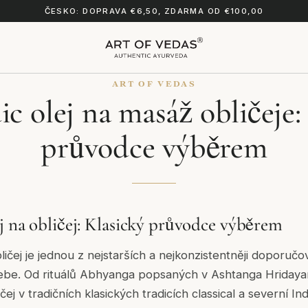
ČESKO: DOPRAVA €6,50, ZDARMA OD €100,00
ART OF VEDAS
c olej na masáž obličeje:
průvodce výběrem
j na obličej: Klasický průvodce výběrem
ličej je jednou z nejstarších a nejkonzistentněji doporuč
sebe. Od rituálů Abhyanga popsaných v Ashtanga Hridaya
čej v tradičních klasických tradicích classical a severní Ind