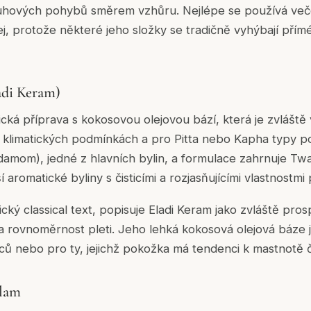
hových pohybů směrem vzhůru. Nejlépe se používá veče
čej, protože některé jeho složky se tradičně vyhýbají př
adi Keram)
sická příprava s kokosovou olejovou bází, která je zvlášt
ch klimatických podmínkách a pro Pitta nebo Kapha typy 
damom), jedné z hlavních bylin, a formulace zahrnuje Twa
ší aromatické byliny s čisticími a rozjasňujícími vlastnostm
ký classical text, popisuje Eladi Keram jako zvláště pros
 a rovnoměrnost pleti. Jeho lehká kokosová olejová báze
ů nebo pro ty, jejichž pokožka má tendenci k mastnotě č
ilam