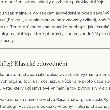
pro udržení zdraví, vitality a vzhledu pokožky obličeje.
ou však stejné, a v klasickém ájurvédském pojetí závisí v
tuci (Prakriti), aktuálním stavu nerovnováhy (Vikriti), ročn
raxe. Tento průvodce vám pomůže pochopit, jak klasické
oleje na obličej a které přípravky jsou nejvhodnější pro r
ní účely.
bličej? Klasické zdůvodnění
dské anatomii chápán jako oblast zvláštního významu z něk
ých orgánů (oči, uši, nos, jazyk, kůže) a je proto úzce s
Vata, který řídí smyslové vnímání a tok životní síly v obla
ažována za nejvnější vrstvu Rasa Dhatu (plazmatické/lym
histologii. Vyživování pokožky vhodnými oleji je chápáno 