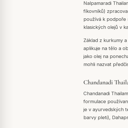
Nalpamaradi Thailam
fíkovníků) zpracova
používá k podpoře r
klasických olejů v k
Základ z kurkumy a k
aplikuje na tělo a o
jako olej na ponechá
mohli nazvat předči
Chandanadi Thai
Chandanadi Thailam,
formulace používaná
je v ayurvedských 
barvy pleti), Dahap