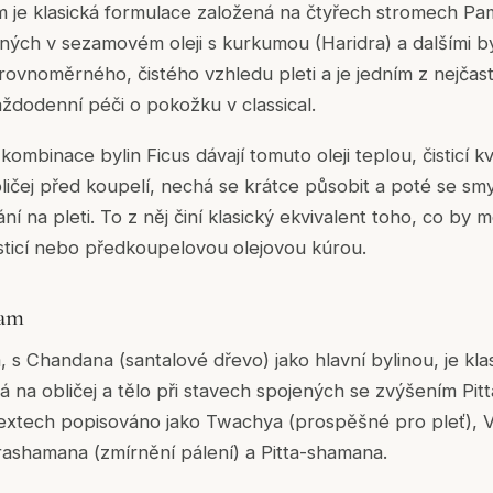
 je klasická formulace založená na čtyřech stromech Pa
ných v sezamovém oleji s kurkumou (Haridra) a dalšími by
ovnoměrného, čistého vzhledu pleti a je jedním z nejčas
aždodenní péči o pokožku v classical.
ombinace bylin Ficus dávají tomuto oleji teplou, čisticí kv
bličej před koupelí, nechá se krátce působit a poté se smy
ní na pleti. To z něj činí klasický ekvivalent toho, co by 
sticí nebo předkoupelovou olejovou kúrou.
lam
 s Chandana (santalové dřevo) jako hlavní bylinou, je kla
 na obličej a tělo při stavech spojených se zvýšením Pit
textech popisováno jako Twachya (prospěšné pro pleť), 
rashamana (zmírnění pálení) a Pitta-shamana.