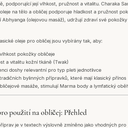
ě, podporující její vlhkost, pružnost a vitalitu. Charaka S
oleje na tělo a obličej podporuje hladkost a pružnost pok
í Abhyanga (olejovou masáž), udržují zdraví své pokožky e
asické oleje pro obličej jsou vybírány tak, aby:
í vlhkost pokožky obličeje
t a vitalitu kožní tkáně (Twak)
nci doshy relevantní pro typ pleti jednotlivce
 tradičních bylinných přípravků, které mají klasický přínos 
obličejové masáže, stimulují Marma body a lymfatický obě
pro použití na obličej: Přehled
příprav je v textech výslovně zmíněno jako vhodných pro p