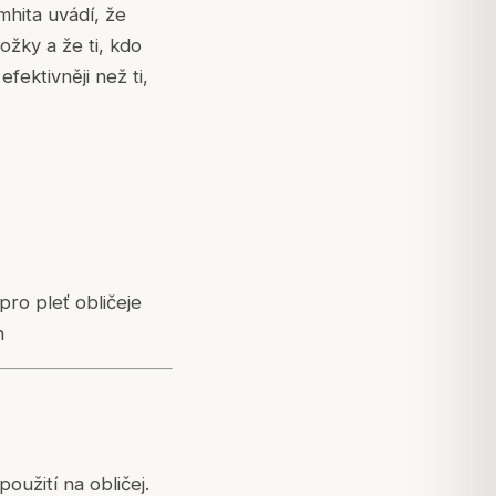
amhita uvádí, že
ožky a že ti, kdo
fektivněji než ti,
pro pleť obličeje
h
oužití na obličej.