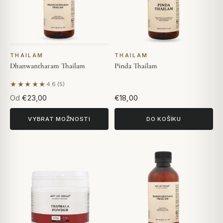
THAILAM
THAILAM
Dhanwantharam Thailam
Pinda Thailam
★★★★★
4.6 (5)
Na základě 5 hodnocení
Od
€23,00
€18,00
VYBRAT MOŽNOSTI
DO KOŠÍKU