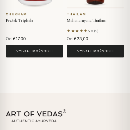
CHURNAM
THAILAM
Prášek Triphala
Mahanarayana Thailam
★★★★★
5.0 (5)
Na základě 5 hodnocení
Od
€17,00
Od
€23,00
VYBRAT MOŽNOSTI
VYBRAT MOŽNOSTI