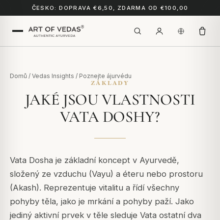
ČESKO: DOPRAVA €6,50, ZDARMA OD €100,00
Domů
/
Vedas Insights
/
Poznejte ájurvédu
ZÁKLADY
JAKÉ JSOU VLASTNOSTI
VATA DOSHY?
Vata Dosha je základní koncept v Ayurvedě,
složený ze vzduchu (Vayu) a éteru nebo prostoru
(Akash). Reprezentuje vitalitu a řídí všechny
pohyby těla, jako je mrkání a pohyby paží. Jako
jediný aktivní prvek v těle sleduje Vata ostatní dva