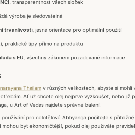
INCI
, transparentnost všech složek
aždá výroba je sledovatelná
í trvanlivosti
, jasná orientace pro optimální použití
í
, praktické tipy přímo na produktu
uladu s EU
, všechny zákonem požadované informace
i
narayana Thailam
v různých velikostech, abyste si mohli
potřebám. Ať už chcete olej nejprve vyzkoušet, nebo již 
ga, u Art of Vedas najdete správné balení.
 používání pro celotělové Abhyanga počítejte s přibližně
ení mohou být ekonomičtější, pokud olej používáte pravide