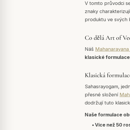
V tomto průvodci se
znaky charakterizuj
produktu ve svých k
Co dělá Art of V
Náš
Mahanarayana 
klasické formulace
Klasická formula
Sahasrayogam, jedna
přesné složení
Mah
dodržují tuto klasick
Naše formulace ob
•
Více než 50 ro