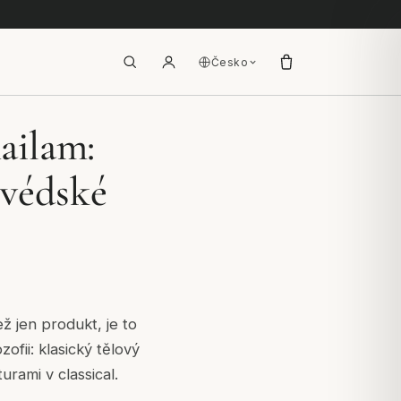
Česko
ailam:
rvédské
 jen produkt, je to
zofii: klasický tělový
rami v classical.