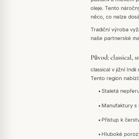
oleje. Tento náročn
něco, co nelze dos
Tradiční výroba vyža
naše partnerské man
Původ: classical, 
classical v jižní I
Tento region nabízí
•
Staletá nepřer
•
Manufaktury s 
•
Přístup k čers
•
Hluboké poroz