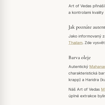
Art of Vedas přináš
a kontrolami kvality
Jak poznáte auten
Jako informovaný zá
Thailam
. Zde vysvět
Barva oleje
Autentický
Mahanar
charakteristická ba
krapp) a Haridra (
Náš Art of Vedas
M
úplné extrakce bylin