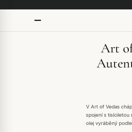
Art o
Autent
V Art of Vedas cháp
spojení s tisícileto
olej vyráběný podle