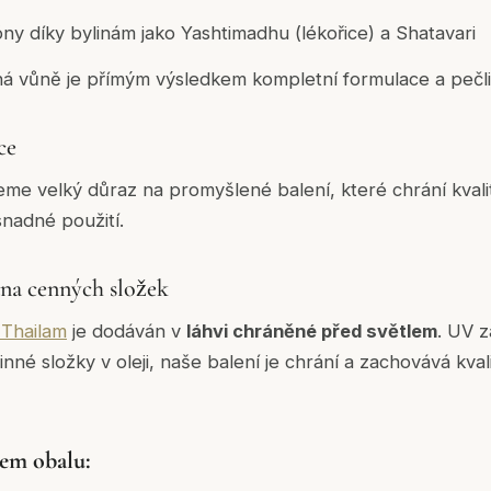
ny díky bylinám jako Yashtimadhu (lékořice) a Shatavari
ná vůně je přímým výsledkem kompletní formulace a pečl
ce
eme velký důraz na promyšlené balení, které chrání kval
nadné použití.
na cenných složek
Thailam
je dodáván v
láhvi chráněné před světlem
. UV 
inné složky v oleji, naše balení je chrání a zachovává kva
šem obalu: