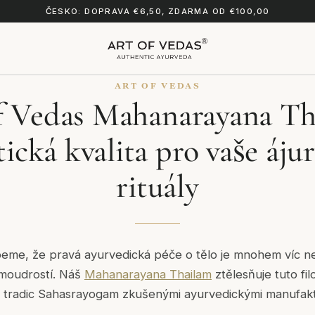
ČESKO: DOPRAVA €6,50, ZDARMA OD €100,00
ART OF VEDAS
f Vedas Mahanarayana Th
ická kvalita pro vaše áju
rituály
eme, že pravá ayurvedická péče o tělo je mnohem víc než
u moudrostí. Náš
Mahanarayana Thailam
ztělesňuje tuto filo
 tradic Sahasrayogam zkušenými ayurvedickými manufaktu