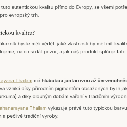
í tuto autentickou kvalitu přímo do Evropy, se všemi potř
 pro evropský trh.
tickou kvalitu?
kazník byste měli vědět, jaké vlastnosti by měl mít kvalit
lujeme, na co si dát pozor, a jak náš produkt splňuje tato kr
ayana Thailam
má
hlubokou jantarovou až červenohně
rva vzniká díky přírodním pigmentům obsažených bylin jak
kurkuma) a díky dlouhým dobám vaření v tradičním výrobn
ahanarayana Thailam
vykazuje právě tuto typickou barvu,
 a pečlivé tradiční výroby.