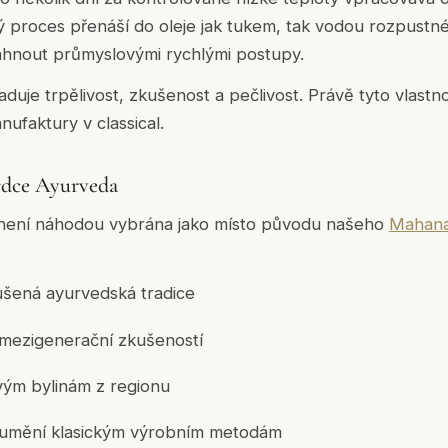
ý proces přenáší do oleje jak tukem, tak vodou rozpustné 
áhnout průmyslovými rychlými postupy.
duje trpělivost, zkušenost a pečlivost. Právě tyto vlastno
ufaktury v classical.
srdce Ayurveda
ndii není náhodou vybrána jako místo původu našeho
Mahana
:
ušená ayurvedská tradice
mezigenerační zkušeností
tvým bylinám z regionu
umění klasickým výrobním metodám