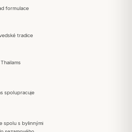
lad formulace
rvedské tradice
 Thailams
as spolupracuje
e spolu s bylinnými
 do sezamového