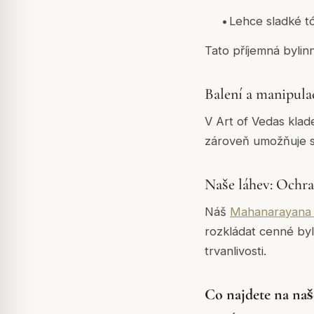
•
Lehce sladké tó
Tato příjemná bylin
Balení a manipula
V Art of Vedas klad
zároveň umožňuje s
Naše láhev: Ochra
Náš
Mahanarayana 
rozkládat cenné byl
trvanlivosti.
Co najdete na na