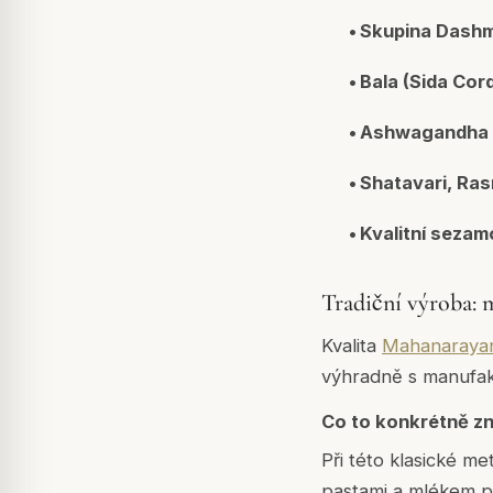
•
Skupina Dash
•
Bala (Sida Cord
•
Ashwagandha (
•
Shatavari, Ra
•
Kvalitní sezam
Tradiční výroba: 
Kvalita
Mahanarayan
výhradně s manufakt
Co to konkrétně z
Při této klasické m
pastami a mlékem p