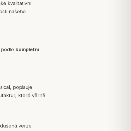
ké kvalitativní
nosti našeho
n podle
kompletní
sical, popisuje
ufaktur, které věrně
nodušená verze