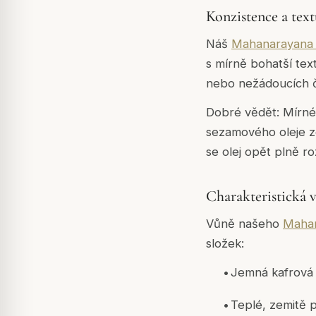
Konzistence a text
Náš
Mahanarayana 
s mírně bohatší te
nebo nežádoucích č
Dobré vědět:
Mírné 
sezamového oleje zc
se olej opět plně ro
Charakteristická 
Vůně našeho
Mahan
složek:
•
Jemná kafrová 
•
Teplé, zemitě 