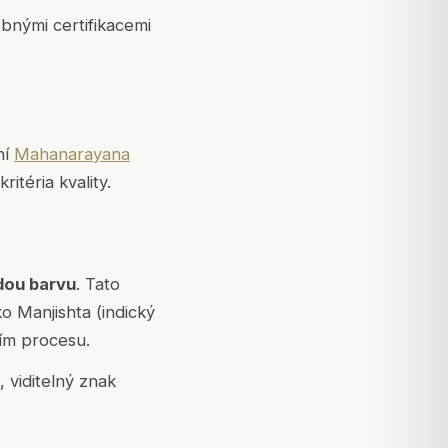
ebnými certifikacemi
ní
Mahanarayana
itéria kvality.
dou barvu
. Tato
o Manjishta (indický
ím procesu.
 viditelný znak