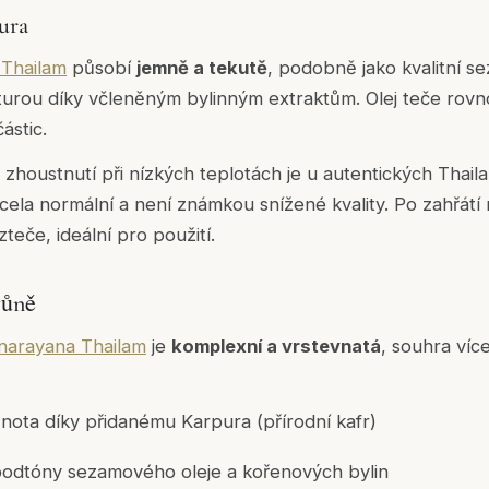
ura
Thailam
působí
jemně a tekutě
, podobně jako kvalitní s
xturou díky včleněným bylinným extraktům. Olej teče ro
ástic.
zhoustnutí při nízkých teplotách je u autentických Thail
ela normální a není známkou snížené kvality. Po zahřátí 
zteče, ideální pro použití.
vůně
arayana Thailam
je
komplexní a vrstevnatá
, souhra víc
nota díky přidanému Karpura (přírodní kafr)
podtóny sezamového oleje a kořenových bylin