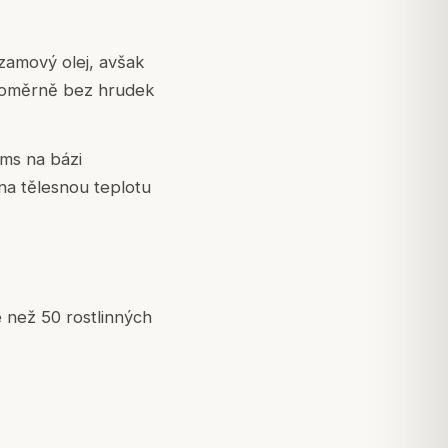
ezamový olej, avšak
vnoměrně bez hrudek
ams na bázi
na tělesnou teplotu
e než 50 rostlinných