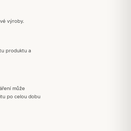
ivé výroby.
itu produktu a
záření může
litu po celou dobu