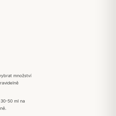
 vybrat množství
pravidelně
 30-50 ml na
lně.