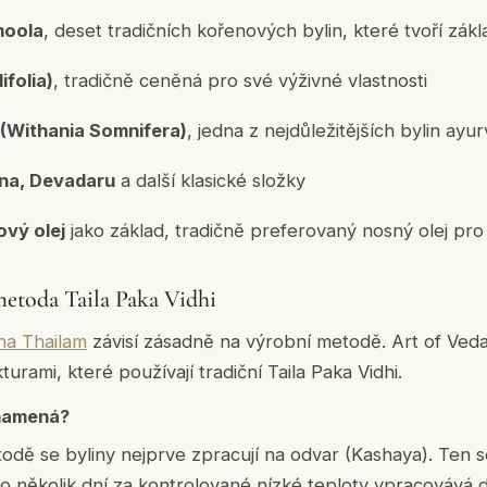
moola
, deset tradičních kořenových bylin, které tvoří zák
ifolia)
, tradičně ceněná pro své výživné vlastnosti
Withania Somnifera)
, jedna z nejdůležitějších bylin ayu
sna, Devadaru
a další klasické složky
ový olej
jako základ, tradičně preferovaný nosný olej pro
metoda Taila Paka Vidhi
a Thailam
závisí zásadně na výrobní metodě. Art of Ved
urami, které používají tradiční
Taila Paka Vidhi
.
namená?
etodě se byliny nejprve zpracují na odvar (Kashaya). Ten s
o několik dní za kontrolované nízké teploty vpracovává