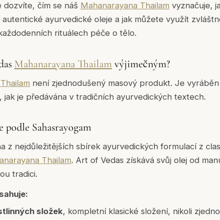
 dozvíte, čím se náš
Mahanarayana Thailam
vyznačuje, ja
í autentické ayurvedické oleje a jak můžete využít zvlášt
aždodenních rituálech péče o tělo.
edas
Mahanarayana Thailam
výjimečným?
Thailam
není zjednodušený masový produkt. Je vyrábě
, jak je předávána v tradičních ayurvedických textech.
ce podle Sahasrayogam
 z nejdůležitějších sbírek ayurvedických formulací z clas
anarayana Thailam
. Art of Vedas získává svůj olej od man
ou tradici.
sahuje:
stlinných složek
, kompletní klasické složení, nikoli zjed