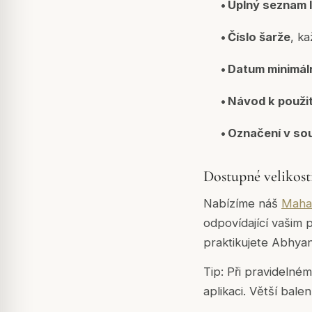
•
Úplný seznam 
•
Číslo šarže
, k
•
Datum minimáln
•
Návod k použit
•
Označení v so
Dostupné velikost
Nabízíme náš
Maha
odpovídající vašim 
praktikujete Abhyan
Tip:
Při pravidelném
aplikaci. Větší bal