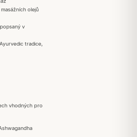
sáž
 masážních olejů
, popsaný v
 Ayurvedic tradice,
átech vhodných pro
a Ashwagandha