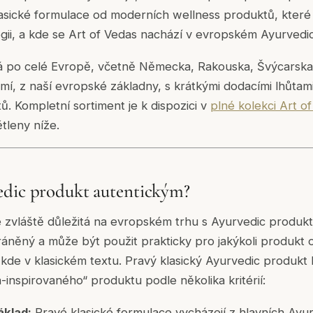
lasické formulace od moderních wellness produktů, které
gii, a kde se Art of Vedas nachází v evropském Ayurvedic
á po celé Evropě, včetně Německa, Rakouska, Švýcarska
emí, z naší evropské základny, s krátkými dodacími lhůtam
. Kompletní sortiment je k dispozici v
plné kolekci Art o
tleny níže.
edic produkt autentickým?
je zvláště důležitá na evropském trhu s Ayurvedic produk
áněný a může být použit prakticky pro jakýkoli produkt ob
de v klasickém textu. Pravý klasický Ayurvedic produkt lz
nspirovaného“ produktu podle několika kritérií:
áklad:
Pravé klasické formulace vycházejí z hlavních Ayur