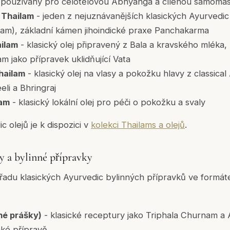
 používaný pro celotělovou Abhyanga a cílenou samoma
Thailam
- jeden z nejuznávanějších klasických Ayurvedic
am), základní kámen jihoindické praxe Panchakarma
ilam
- klasický olej připravený z Bala a kravského mléka
 jako přípravek uklidňující Vata
hailam
- klasický olej na vlasy a pokožku hlavy z classical
li a Bhringraj
lam
- klasický lokální olej pro péči o pokožku a svaly
 olejů je k dispozici v
kolekci Thailams a olejů
.
 a bylinné přípravky
 řadu klasických Ayurvedic bylinných přípravků ve form
né prášky)
- klasické receptury jako Triphala Churnam 
cké přípravě