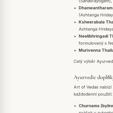
(Sahasrayogam),
Dhanwantharam 
(Ashtanga Hriday
Ksheerabala Tha
Ashtanga Hridayam
Neelibhringadi T
formulovaný s Nee
Murivenna Thai
Celý výběr Ayurvedic
Ayurvedic doplňky
Art of Vedas nabízí
každodenní použití:
Churnams (bylin
prášek v autenti