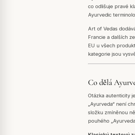
co odlišuje pravé k
Ayurvedic terminolo
Art of Vedas dodáv
Francie a dalších z
EU u všech produktů
kategorie jsou vysvě
Co dělá Ayurv
Otázka autenticity 
„Ayurveda“ není chr
složku zmíněnou něk
pouhého „Ayurveda-i
Klasický textový z