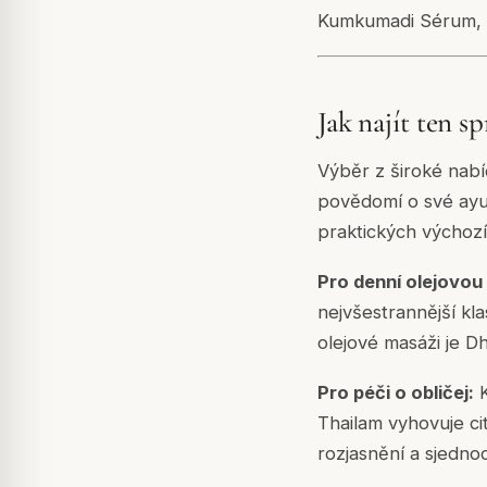
Kumkumadi Sérum, E
Jak najít ten 
Výběr z široké nab
povědomí o své ayur
praktických výchoz
Pro denní olejovo
nejvšestrannější kl
olejové masáži je 
Pro péči o obličej:
K
Thailam vyhovuje ci
rozjasnění a sjednoc