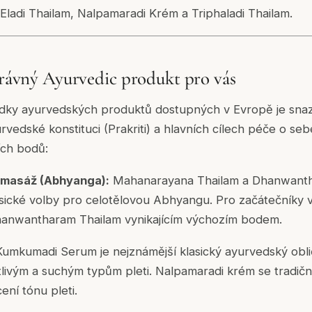
ladi Thailam, Nalpamaradi Krém a Triphaladi Thailam.
správný Ayurvedic produkt pro vás
ídky ayurvedských produktů dostupných v Evropě je snaz
vedské konstituci (Prakriti) a hlavních cílech péče o seb
ích bodů:
u masáž (Abhyanga):
Mahanarayana Thailam a Dhanwanth
asické volby pro celotělovou Abhyangu. Pro začátečníky
Dhanwantharam Thailam vynikajícím výchozím bodem.
umkumadi Serum je nejznámější klasický ayurvedský obliče
tlivým a suchým typům pleti. Nalpamaradi krém se tradič
ení tónu pleti.