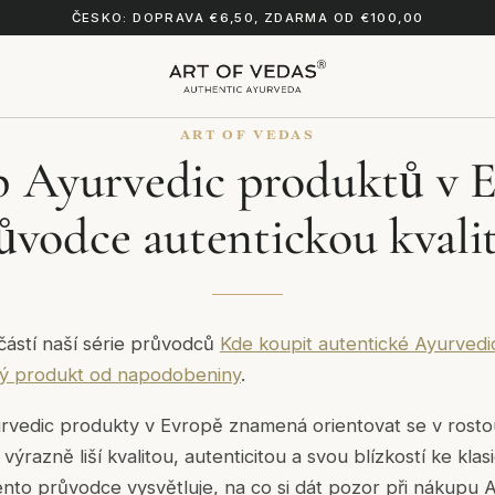
ČESKO: DOPRAVA €6,50, ZDARMA OD €100,00
ART OF VEDAS
 Ayurvedic produktů v E
ůvodce autentickou kvali
částí naší série průvodců
Kde koupit autentické Ayurvedic
vý produkt od napodobeniny
.
yurvedic produkty v Evropě znamená orientovat se v rost
výrazně liší kvalitou, autenticitou a svou blízkostí ke klas
Tento průvodce vysvětluje, na co si dát pozor při nákupu 