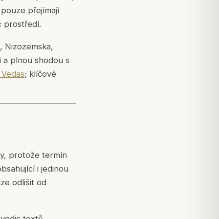
 pouze přejímají
 prostředí.
, Nizozemska,
i a plnou shodou s
f Vedas
; klíčové
ty, protože termín
sahující i jedinou
e odlišit od
vedic textů,