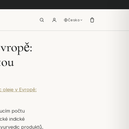
Česko
vropě:
tou
 oleje v Evropě:
oucím počtu
ické indické
Ayurvedic produktů,