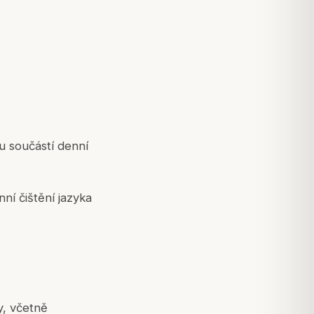
u součástí denní
ní čištění jazyka
y, včetně