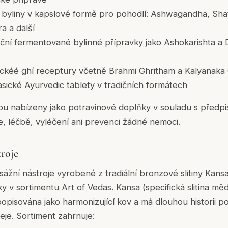
é byliny v kapslové formě pro pohodlí: Ashwagandha, Shat
a a další
iční fermentované bylinné přípravky jako Ashokarishta a
ickéé ghí receptury včetně Brahmi Ghritham a Kalyanaka
asické Ayurvedic tablety v tradičních formátech
ou nabízeny jako potravinové doplňky v souladu s předpi
e, léčbě, vyléčení ani prevenci žádné nemoci.
troje
ážní nástroje vyrobené z tradiální bronzové slitiny Kansa
y v sortimentu Art of Vedas. Kansa (specifická slitina mědi
opisována jako harmonizující kov a má dlouhou historii po
čeje. Sortiment zahrnuje: