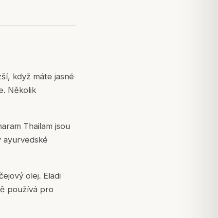
ší, když máte jasné
e. Několik
aram Thailam jsou
 v ayurvedské
jový olej. Eladi
ně používá pro