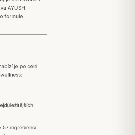
rstva AYUSH.
ko formule
abízí je po celé
 wellness:
ejdůležitějších
ze 57 ingrediencí