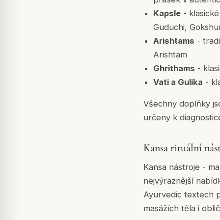
Kapsle
- klasick
Guduchi, Gokshur
Arishtams
- trad
Arishtam
Ghrithams
- klas
Vati a Gulika
- kl
Všechny doplňky js
určeny k diagnostic
Kansa rituální nás
Kansa nástroje - mas
nejvýraznější nabídk
Ayurvedic textech p
masážích těla i obli