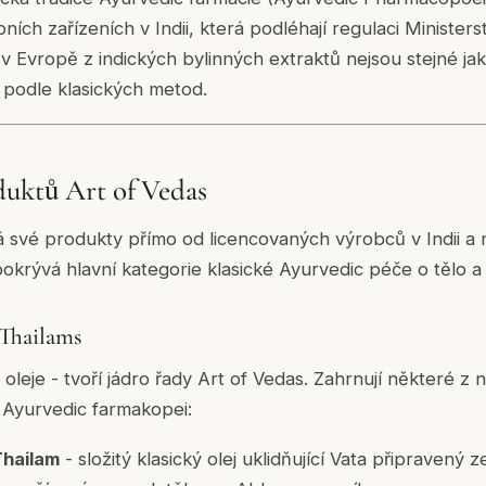
ních zařízeních v Indii, která podléhají regulaci Ministe
 Evropě z indických bylinných extraktů nejsou stejné ja
i podle klasických metod.
duktů Art of Vedas
á své produkty přímo od licencovaných výrobců v Indii a n
okrývá hlavní kategorie klasické Ayurvedic péče o tělo a
 Thailams
 oleje - tvoří jádro řady Art of Vedas. Zahrnují některé z n
é Ayurvedic farmakopei:
hailam
- složitý klasický olej uklidňující Vata připravený 