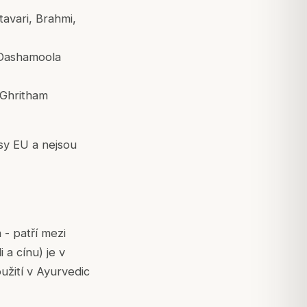
avari, Brahmi,
 Dashamoola
 Ghritham
sy EU a nejsou
 - patří mezi
 a cínu) je v
užití v Ayurvedic