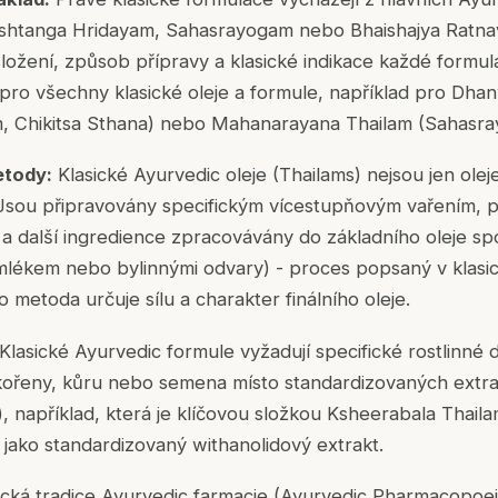
shtanga Hridayam, Sahasrayogam nebo Bhaishajya Ratnava
ložení, způsob přípravy a klasické indikace každé formul
 pro všechny klasické oleje a formule, například pro Dh
, Chikitsa Sthana) nebo Mahanarayana Thailam (Sahasra
etody:
Klasické Ayurvedic oleje (Thailams) nejsou jen olej
 Jsou připravovány specifickým vícestupňovým vařením, p
y a další ingredience zpracovávány do základního oleje sp
mlékem nebo bylinnými odvary) - proces popsaný v klasic
to metoda určuje sílu a charakter finálního oleje.
Klasické Ayurvedic formule vyžadují specifické rostlinné
kořeny, kůru nebo semena místo standardizovaných extrak
a), například, která je klíčovou složkou Ksheerabala Thail
e jako standardizovaný withanolidový extrakt.
ická tradice Ayurvedic farmacie (Ayurvedic Pharmacopoei