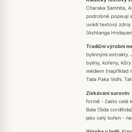
Charaka Samhita, A
podrobně popisují s
uvádí textový zdroj
(Ashtanga Hridayam
Tradiční výrobní m
bylinnými extrakty.
byliny, kořeny, kůr
médiem (například 
Taila Paka Vidhi. Ta
Získávání surovin:
formě - často celé 
Bala (Sida cordifoli
jako celý kořen - n
Výroba v Indii:
Klas