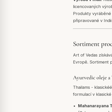
licencovaných výrob
Produkty vyráběné v
připravované v Indi
Sortiment pro
Art of Vedas získáv
Evropě. Sortiment p
Ayurvedic oleje a
Thailams - klasickéé
formulací v klasick
Mahanarayana T