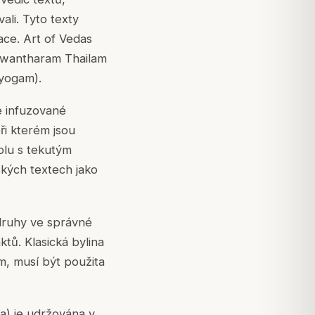
li. Tyto texty
ace. Art of Vedas
anwantharam Thailam
yogam).
e infuzované
ři kterém jsou
olu s tekutým
kých textech jako
 druhy ve správné
tů. Klasická bylina
am, musí být použita
a) je udržována v