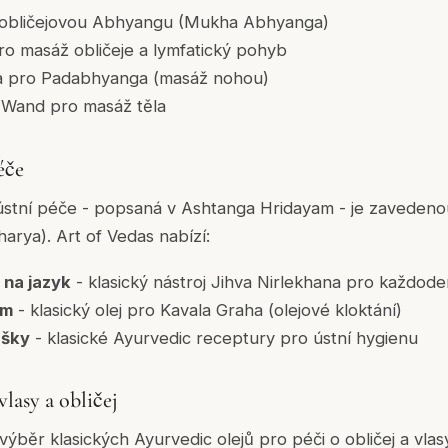
obličejovou Abhyangu (Mukha Abhyanga)
o masáž obličeje a lymfatický pohyb
ka pro Padabhyanga (masáž nohou)
Wand pro masáž těla
éče
ústní péče - popsaná v Ashtanga Hridayam - je zavedeno
arya). Art of Vedas nabízí:
na jazyk
- klasický nástroj Jihva Nirlekhana pro každoden
am
- klasický olej pro Kavala Graha (olejové kloktání)
ášky
- klasické Ayurvedic receptury pro ústní hygienu
lasy a obličej
výběr klasických Ayurvedic olejů pro péči o obličej a vlas