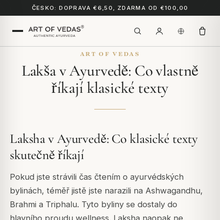
ČESKO: DOPRAVA €6,50, ZDARMA OD €100,00
ART OF VEDAS
Lakša v Ayurvedě: Co vlastně
říkají klasické texty
Laksha v Ayurvedě: Co klasické texty
skutečně říkají
Pokud jste strávili čas čtením o ayurvédských
bylinách, téměř jistě jste narazili na Ashwagandhu,
Brahmi a Triphalu. Tyto byliny se dostaly do
hlavního proudu wellness. Laksha naopak ne.