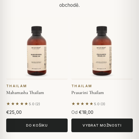
obchodě.
THAILAM
THAILAM
Mahamasha Thailam
Prasarini Thailam
★★★★★
★★★★★
5.0 (2)
5.0 (3)
Na základě 2 hodnocení
Na základě 3 hodnocení
€25,00
Od
€18,00
DO KOŠÍKU
VYBRAT MOŽNOSTI