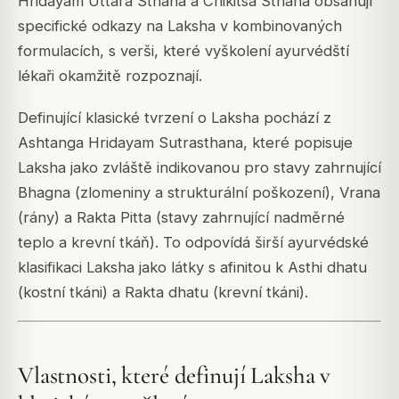
Hridayam
Uttara Sthana a Chikitsa Sthana obsahují
specifické odkazy na Laksha v kombinovaných
formulacích, s verši, které vyškolení ayurvédští
lékaři okamžitě rozpoznají.
Definující klasické tvrzení o Laksha pochází z
Ashtanga Hridayam
Sutrasthana, které popisuje
Laksha jako zvláště indikovanou pro stavy zahrnující
Bhagna (zlomeniny a strukturální poškození), Vrana
(rány) a Rakta Pitta (stavy zahrnující nadměrné
teplo a krevní tkáň). To odpovídá širší ayurvédské
klasifikaci Laksha jako látky s afinitou k Asthi dhatu
(kostní tkáni) a Rakta dhatu (krevní tkáni).
Vlastnosti, které definují Laksha v