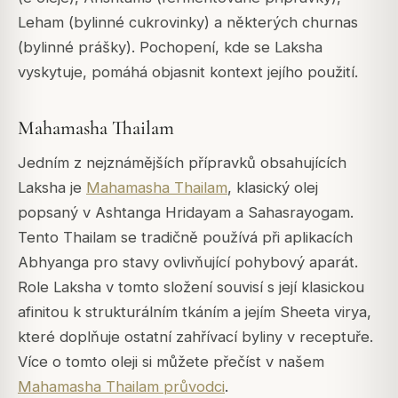
Leham (bylinné cukrovinky) a některých churnas
(bylinné prášky). Pochopení, kde se Laksha
vyskytuje, pomáhá objasnit kontext jejího použití.
Mahamasha Thailam
Jedním z nejznámějších přípravků obsahujících
Laksha je
Mahamasha Thailam
, klasický olej
popsaný v
Ashtanga Hridayam
a
Sahasrayogam
.
Tento Thailam se tradičně používá při aplikacích
Abhyanga pro stavy ovlivňující pohybový aparát.
Role Laksha v tomto složení souvisí s její klasickou
afinitou k strukturálním tkáním a jejím Sheeta virya,
které doplňuje ostatní zahřívací byliny v receptuře.
Více o tomto oleji si můžete přečíst v našem
Mahamasha Thailam průvodci
.