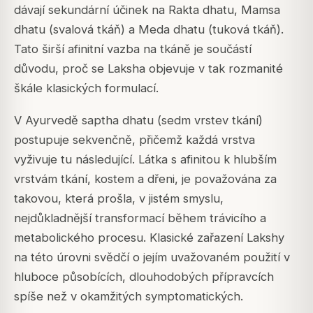
dávají sekundární účinek na Rakta dhatu, Mamsa
dhatu (svalová tkáň) a Meda dhatu (tuková tkáň).
Tato širší afinitní vazba na tkáně je součástí
důvodu, proč se Laksha objevuje v tak rozmanité
škále klasických formulací.
V Ayurvedě
saptha dhatu
(sedm vrstev tkání)
postupuje sekvenčně, přičemž každá vrstva
vyživuje tu následující. Látka s afinitou k hlubším
vrstvám tkání, kostem a dřeni, je považována za
takovou, která prošla, v jistém smyslu,
nejdůkladnější transformací během trávicího a
metabolického procesu. Klasické zařazení Lakshy
na této úrovni svědčí o jejím uvažovaném použití v
hluboce působících, dlouhodobých přípravcích
spíše než v okamžitých symptomatických.