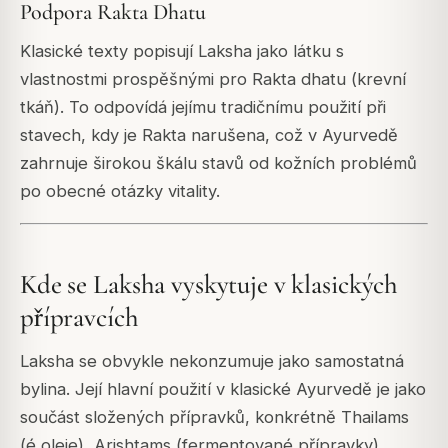
Podpora Rakta Dhatu
Klasické texty popisují Laksha jako látku s
vlastnostmi prospěšnými pro Rakta dhatu (krevní
tkáň). To odpovídá jejímu tradičnímu použití při
stavech, kdy je Rakta narušena, což v Ayurvedě
zahrnuje širokou škálu stavů od kožních problémů
po obecné otázky vitality.
Kde se Laksha vyskytuje v klasických
přípravcích
Laksha se obvykle nekonzumuje jako samostatná
bylina. Její hlavní použití v klasické Ayurvedě je jako
součást složených přípravků, konkrétně Thailams
(é oleje), Arishtams (fermentované přípravky),