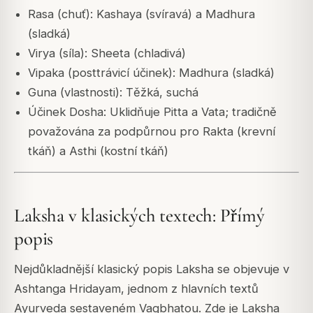
Rasa (chuť): Kashaya (svíravá) a Madhura
(sladká)
Virya (síla): Sheeta (chladivá)
Vipaka (posttrávicí účinek): Madhura (sladká)
Guna (vlastnosti): Těžká, suchá
Účinek Dosha: Uklidňuje Pitta a Vata; tradičně
považována za podpůrnou pro Rakta (krevní
tkáň) a Asthi (kostní tkáň)
Laksha v klasických textech: Přímý
popis
Nejdůkladnější klasický popis Laksha se objevuje v
Ashtanga Hridayam
, jednom z hlavních textů
Ayurveda sestaveném Vagbhatou. Zde je Laksha