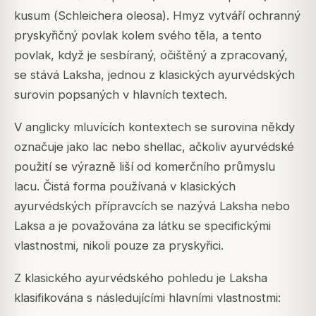
kusum (
Schleichera oleosa
). Hmyz vytváří ochranný
pryskyřičný povlak kolem svého těla, a tento
povlak, když je sesbíraný, očištěný a zpracovaný,
se stává Laksha, jednou z klasických ayurvédských
surovin popsaných v hlavních textech.
V anglicky mluvících kontextech se surovina někdy
označuje jako lac nebo shellac, ačkoliv ayurvédské
použití se výrazně liší od komerčního průmyslu
lacu. Čistá forma používaná v klasických
ayurvédských přípravcích se nazývá
Laksha
nebo
Laksa
a je považována za látku se specifickými
vlastnostmi, nikoli pouze za pryskyřici.
Z klasického ayurvédského pohledu je Laksha
klasifikována s následujícími hlavními vlastnostmi: