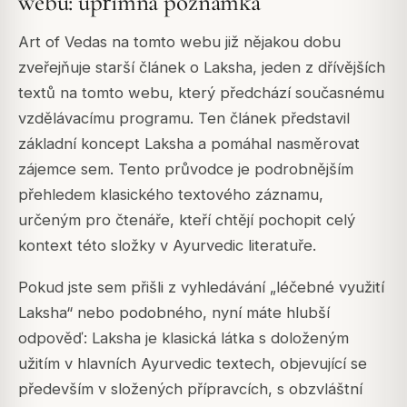
webu: upřímná poznámka
Art of Vedas na tomto webu již nějakou dobu
zveřejňuje starší článek o Laksha, jeden z dřívějších
textů na tomto webu, který předchází současnému
vzdělávacímu programu. Ten článek představil
základní koncept Laksha a pomáhal nasměrovat
zájemce sem. Tento průvodce je podrobnějším
přehledem klasického textového záznamu,
určeným pro čtenáře, kteří chtějí pochopit celý
kontext této složky v Ayurvedic literatuře.
Pokud jste sem přišli z vyhledávání „léčebné využití
Laksha“ nebo podobného, nyní máte hlubší
odpověď: Laksha je klasická látka s doloženým
užitím v hlavních Ayurvedic textech, objevující se
především v složených přípravcích, s obzvláštní