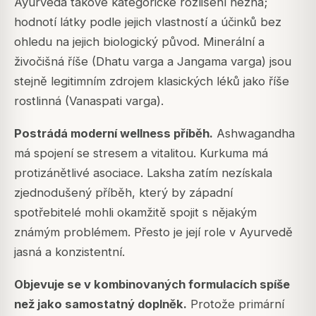
Ayurveda takové kategorické rozlišení nezná;
hodnotí látky podle jejich vlastností a účinků bez
ohledu na jejich biologický původ. Minerální a
živočišná říše (Dhatu varga a Jangama varga) jsou
stejně legitimním zdrojem klasických léků jako říše
rostlinná (Vanaspati varga).
Postrádá moderní wellness příběh.
Ashwagandha
má spojení se stresem a vitalitou. Kurkuma má
protizánětlivé asociace. Laksha zatím nezískala
zjednodušený příběh, který by západní
spotřebitelé mohli okamžitě spojit s nějakým
známým problémem. Přesto je její role v Ayurvedě
jasná a konzistentní.
Objevuje se v kombinovaných formulacích spíše
než jako samostatný doplněk.
Protože primární