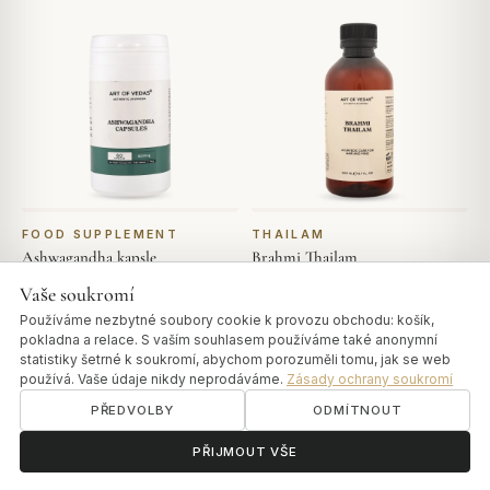
FOOD SUPPLEMENT
THAILAM
Ashwagandha kapsle
Brahmi Thailam
Vaše soukromí
Od
€14,00
Od
€19,00
Používáme nezbytné soubory cookie k provozu obchodu: košík,
pokladna a relace. S vaším souhlasem používáme také anonymní
VYBRAT MOŽNOSTI
VYBRAT MOŽNOSTI
statistiky šetrné k soukromí, abychom porozuměli tomu, jak se web
používá. Vaše údaje nikdy neprodáváme.
Zásady ochrany soukromí
PŘEDVOLBY
ODMÍTNOUT
ॐ
Potřebujete pomoc?
PŘIJMOUT VŠE