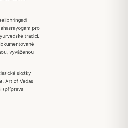
elibhringadi
v Sahasrayogam pro
yurvedské tradici.
 zdokumentované
enou, vyváženou
lasické složky
at. Art of Vedas
i (příprava