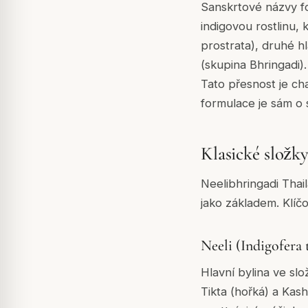
Sanskrtové názvy fo
indigovou rostlinu, 
prostrata), druhé h
(skupina Bhringadi)
Tato přesnost je ch
formulace je sám o
Klasické složky
Neelibhringadi Thai
jako základem. Klíčo
Neeli (Indigofera 
Hlavní bylina ve slo
Tikta (hořká) a Kash