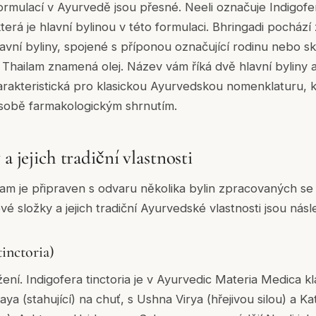
rmulací v Ayurvedě jsou přesné. Neeli označuje Indigofera
která je hlavní bylinou v této formulaci. Bhringadi pochází 
lavní byliny, spojené s příponou označující rodinu nebo sk
. Thailam znamená olej. Název vám říká dvě hlavní byliny 
arakteristická pro klasickou Ayurvedskou nomenklaturu, 
 sobě farmakologickým shrnutím.
 a jejich tradiční vlastnosti
lam je připraven s odvaru několika bylin zpracovaných 
vé složky a jejich tradiční Ayurvedské vlastnosti jsou násle
tinctoria)
žení. Indigofera tinctoria je v Ayurvedic Materia Medica kl
aya (stahující) na chuť, s Ushna Virya (hřejivou silou) a K