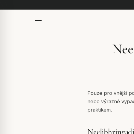
Nee
Pouze pro vnější p
nebo výrazné vypad
praktikem.
Neelibhringadi