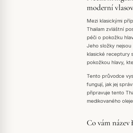
moderní vlasov
Mezi klasickými př
Thailam zvláštní po
péči o pokožku hlavy
Jeho složky nejsou 
klasické receptury 
pokožkou hlavy, kt
Tento průvodce vysv
fungují, jak jej spr
připravuje tento Th
medikovaného oleje),
Co vám název 