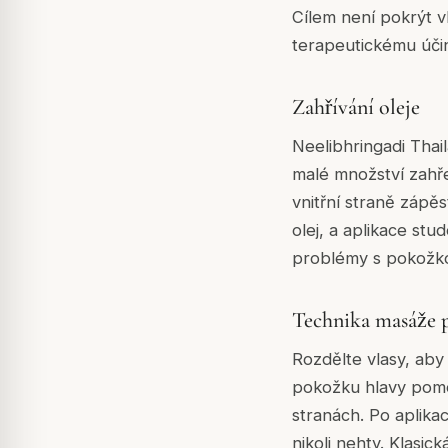
Cílem není pokrýt vl
terapeutickému úči
Zahřívání oleje
Neelibhringadi Thai
malé množství zahře
vnitřní straně zápě
olej, a aplikace st
problémy s pokožko
Technika masáže 
Rozdělte vlasy, aby
pokožku hlavy pomo
stranách. Po aplika
nikoli nehty. Klasi