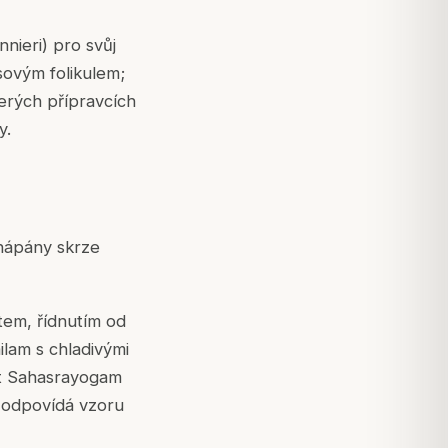
nieri) pro svůj
sovým folikulem;
terých přípravcích
y.
chápány skrze
tem, řídnutím od
ilam s chladivými
ext Sahasrayogam
ž odpovídá vzoru