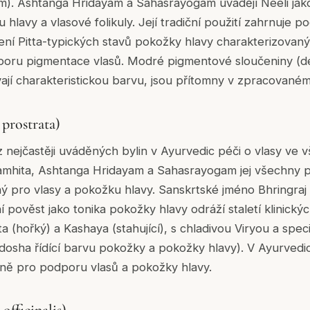
m). Ashtanga Hridayam a Sahasrayogam uvádějí Neeli jako
hlavy a vlasové folikuly. Její tradiční použití zahrnuje p
ení Pitta-typických stavů pokožky hlavy charakterizovan
oru pigmentace vlasů. Modré pigmentové sloučeniny (der
ají charakteristickou barvu, jsou přítomny v zpracovaném 
 prostrata)
z nejčastěji uváděných bylin v Ayurvedic péči o vlasy ve 
amhita, Ashtanga Hridayam a Sahasrayogam jej všechny po
ý pro vlasy a pokožku hlavy. Sanskrtské jméno Bhringra
ní pověst jako tonika pokožky hlavy odráží staletí klinick
kta (hořký) a Kashaya (stahující), s chladivou Viryou a spe
-dosha řídící barvu pokožky a pokožky hlavy). V Ayurvedi
kálně pro podporu vlasů a pokožky hlavy.
officinalis)