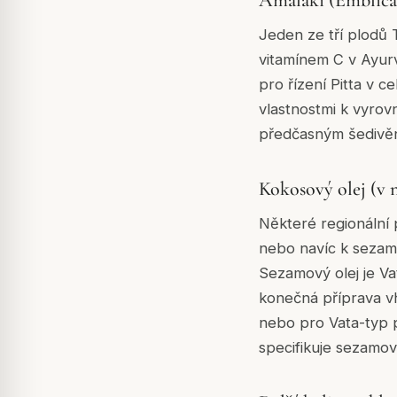
Jeden ze tří plodů 
vitamínem C v Ayurv
pro řízení Pitta v c
vlastnostmi k vyrov
předčasným šedivění
Kokosový olej (v 
Některé regionální 
nebo navíc k sezamov
Sezamový olej je Vat
konečná příprava vh
nebo pro Vata-typ p
specifikuje sezamov