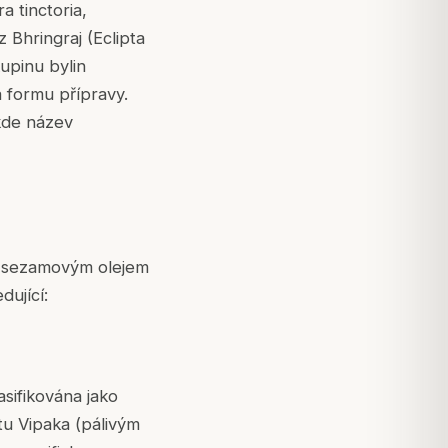
 tinctoria,
z Bhringraj (Eclipta
upinu bylin
a formu přípravy.
kde název
se sezamovým olejem
dující:
asifikována jako
atu Vipaka (pálivým