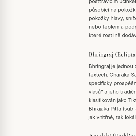
posttrávicím účinke
působící na pokožku 
pokožky hlavy, sníž
nebo teplem a podp
které rostlině dodáv
Bhringraj (Eclipta
Bhringraj je jednou 
textech. Charaka S
specificky prospěšn
vlasů“ a jeho tradič
klasifikován jako Ti
Bhrajaka Pitta (sub
jak vnitřně, tak lo
Amalaki (Emblica 