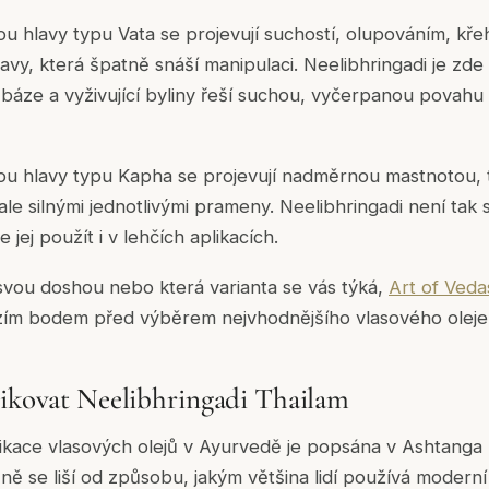
 hlavy typu Vata se projevují suchostí, olupováním, křeh
lavy, která špatně snáší manipulaci. Neelibhringadi je zde
báze a vyživující byliny řeší suchou, vyčerpanou povahu
u hlavy typu Kapha se projevují nadměrnou mastnotou, t
ale silnými jednotlivými prameny. Neelibhringadi není tak
 jej použít i v lehčích aplikacích.
i svou doshou nebo která varianta se vás týká,
Art of Ved
zím bodem před výběrem nejvhodnějšího vlasového oleje
likovat Neelibhringadi Thailam
likace vlasových olejů v Ayurvedě je popsána v Ashtanga
ně se liší od způsobu, jakým většina lidí používá moderní