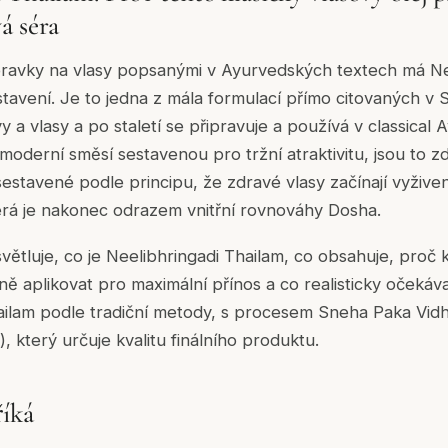
á séra
ípravky na vlasy popsanými v Ayurvedských textech má Ne
stavení. Je to jedna z mála formulací přímo citovaných 
 a vlasy a po staletí se připravuje a používá v classical A
moderní směsí sestavenou pro tržní atraktivitu, jsou to
sestavené podle principu, že zdravé vlasy začínají vyživ
erá je nakonec odrazem vnitřní rovnováhy Dosha.
ětluje, co je Neelibhringadi Thailam, co obsahuje, proč k
ávně aplikovat pro maximální přínos a co realisticky očekáv
ailam podle tradiční metody, s procesem Sneha Paka Vidh
 který určuje kvalitu finálního produktu.
říká