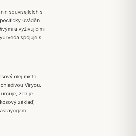
in souvisejících s
specificky uváděn
ivými a vyživujícími
yurveda spojuje s
osový olej místo
 chladivou Viryou.
 určuje, zda je
okosový základ)
ahasrayogam