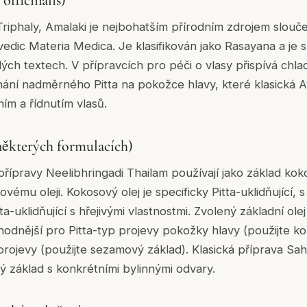
Triphaly, Amalaki je nejbohatším přírodním zdrojem sloučen
edic Materia Medica. Je klasifikován jako Rasayana a je 
elých textech. V přípravcích pro péči o vlasy přispívá chlad
nání nadměrného Pitta na pokožce hlavy, které klasická A
m a řídnutím vlasů.
některých formulacích)
přípravy Neelibhringadi Thailam používají jako základ kok
ému oleji. Kokosový olej je specificky Pitta-uklidňující, s
a-uklidňující s hřejivými vlastnostmi. Zvolený základní olej
odnější pro Pitta-typ projevy pokožky hlavy (použijte k
rojevy (použijte sezamový základ). Klasická příprava S
ý základ s konkrétními bylinnými odvary.