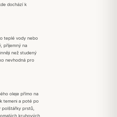
 kde dochází k
 do teplé vody nebo
ý, příjemný na
inněji než studený
jako nevhodná pro
lého oleje přímo na
k temeni a poté po
 polštářky prstů,
 pomalých kruhových