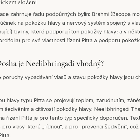
sickém složení
lace zahrnuje řadu podpůrných bylin: Brahmi (Bacopa mon
cí účinek na pokožku hlavy a nervový systém spojený s vla
ující) byliny, které podporují tón pokožky hlavy; a v něk
rdifolia) pro své vlastnosti řízení Pitta a podporu pokožk
Dosha je Neelibhringadi vhodný?
é poruchy vypadávání vlasů a stavu pokožky hlavy jsou 
 hlavy typu Pitta se projevují teplem, zarudnutím, záně
šedivěním a citlivostí pokožky hlavy. Neelibhringadi Tha
na řízení Pitta je pro tento typ specificky doporučen. T
s pro vlasy, které „řídnou“, a pro „prevenci šedivění“, co
itta.