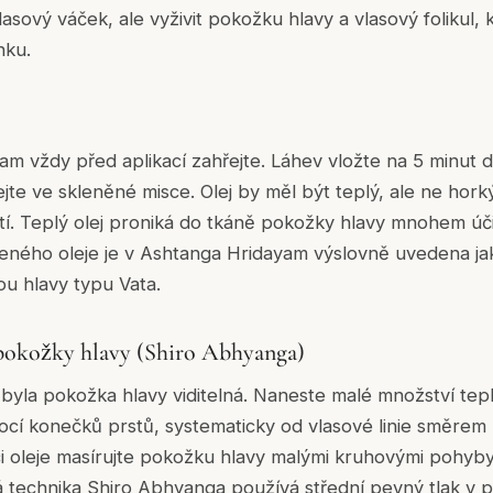
asový váček, ale vyživit pokožku hlavy a vlasový folikul,
nku.
lam vždy před aplikací zahřejte. Láhev vložte na 5 minut
jte ve skleněné misce. Olej by měl být teplý, ale ne hork
stí. Teplý olej proniká do tkáně pokožky hlavy mnohem úč
udeného oleje je v Ashtanga Hridayam výslovně uvedena 
u hlavy typu Vata.
pokožky hlavy (Shiro Abhyanga)
 byla pokožka hlavy viditelná. Naneste malé množství tep
cí konečků prstů, systematicky od vlasové linie směrem 
ci oleje masírujte pokožku hlavy malými kruhovými pohyby
cká technika Shiro Abhyanga používá střední pevný tlak v