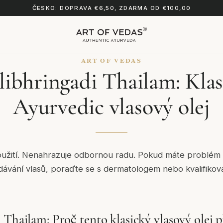
ČESKO: DOPRAVA €6,50, ZDARMA OD €100,00
ART OF VEDAS
libhringadi Thailam: Klas
Ayurvedic vlasový olej
oužití. Nenahrazuje odbornou radu. Pokud máte problém
ávání vlasů, poraďte se s dermatologem nebo kvalifik
 Thailam: Proč tento klasický vlasový olej 