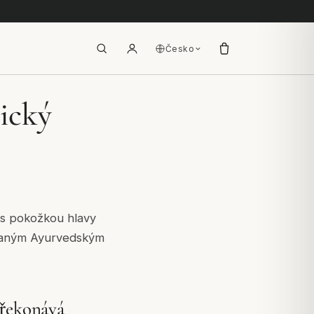
Česko
ický
 s pokožkou hlavy
ovaným Ayurvedským
překonává