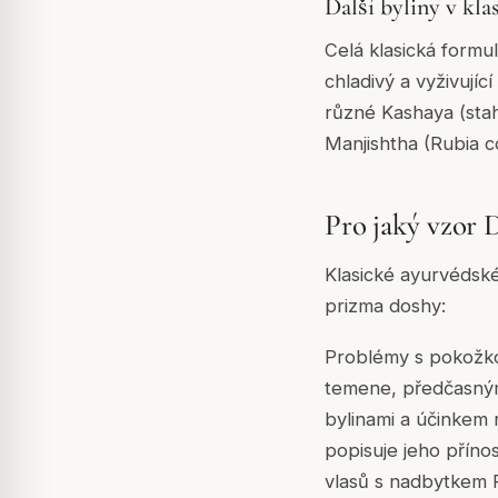
Další byliny v kla
Celá klasická formu
chladivý a vyživují
různé Kashaya (stah
Manjishtha (Rubia co
Pro jaký vzor 
Klasické ayurvédsk
prizma doshy:
Problémy s pokožkou
temene, předčasným 
bylinami a účinkem 
popisuje jeho příno
vlasů s nadbytkem P