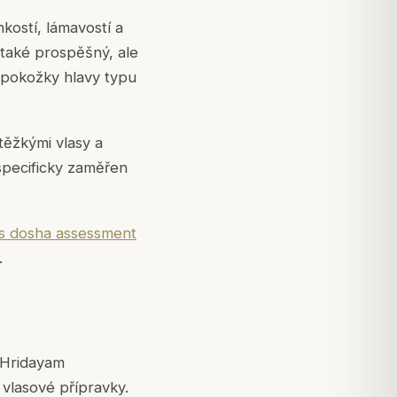
kostí, lámavostí a
 také prospěšný, ale
 pokožky hlavy typu
ěžkými vlasy a
 specificky zaměřen
as dosha assessment
.
 Hridayam
 vlasové přípravky.