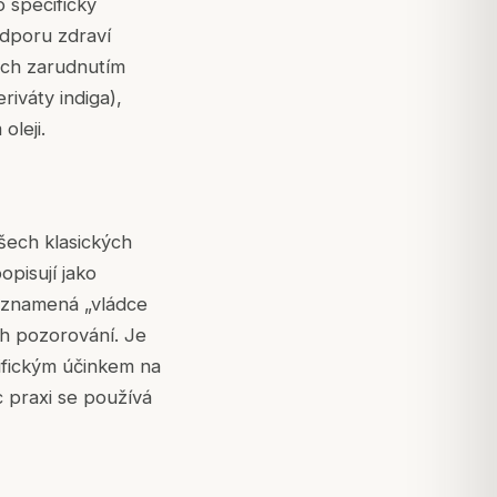
 specificky
odporu zdraví
ých zarudnutím
iváty indiga),
oleji.
všech klasických
pisují jako
j znamená „vládce
ých pozorování. Je
cifickým účinkem na
c praxi se používá