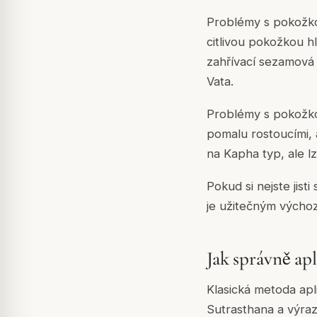
Problémy s pokožkou
citlivou pokožkou h
zahřívací sezamová 
Vata.
Problémy s pokožko
pomalu rostoucími, 
na Kapha typ, ale lze
Pokud si nejste jist
je užitečným výcho
Jak správně ap
Klasická metoda ap
Sutrasthana a výraz