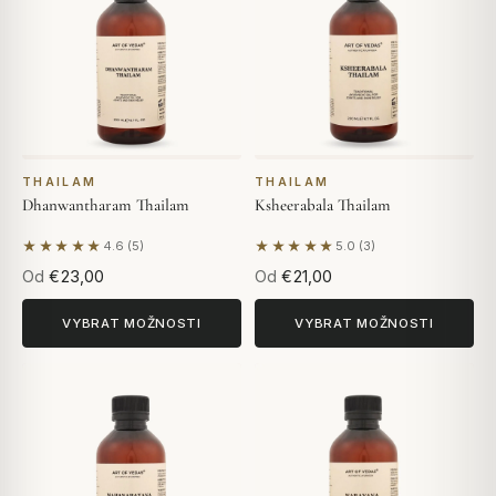
THAILAM
THAILAM
Dhanwantharam Thailam
Ksheerabala Thailam
★★★★★
★★★★★
4.6 (5)
5.0 (3)
Na základě 5 hodnocení
Na základě 3 hodnocení
Od
€23,00
Od
€21,00
VYBRAT MOŽNOSTI
VYBRAT MOŽNOSTI