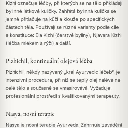
Kizhi označuje léčby, při kterých se na tělo přikládají
bylinné látkové kuličky. Zahřátá bylinná kulička se
jemně přitlačuje na kůži a klouže po specifických
částech těla. Používají se různé varianty podle cíle
a konstituce: Ela Kizhi (čerstvé byliny), Njavara Kizhi
(léčba mlékem a rýží) a další.
Pizhichil, kontinuální olejová léčba
Pizhichil, někdy nazývaný „král Ayurvedic léčeb“, je
intenzivní procedura, při níž se teplý olej nalévá na
celé tělo a současně se vmasírovává. Vyžaduje
profesionální prostředí s kvalifikovanými terapeuty.
Nasya, nosní terapie
Nasya je nosní terapie Ayurveda. Zahrnuje zavádění