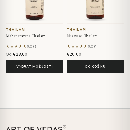
THAILAM
THAILAM
Mahanarayana Thailam
Narayana Thailam
★★★★★
★★★★★
5.0 (5)
5.0 (1)
Na základě 5 hodnocení
Na základě 1 hodnocení
Od
€23,00
€20,00
VYBRAT MOŽNOSTI
DO KOŠÍKU