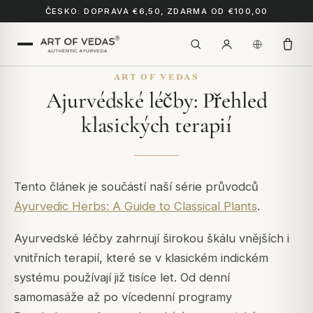
ČESKO: DOPRAVA €6,50, ZDARMA OD €100,00
ART OF VEDAS
Ajurvédské léčby: Přehled
klasických terapií
Tento článek je součástí naší série průvodců
Ayurvedic Herbs: A Guide to Classical Plants
.
Ayurvedské léčby zahrnují širokou škálu vnějších i
vnitřních terapií, které se v klasickém indickém
systému používají již tisíce let. Od denní
samomasáže až po vícedenní programy