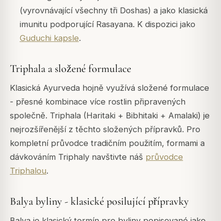
(vyrovnávající všechny tři Doshas) a jako klasická
imunitu podporující Rasayana. K dispozici jako
Guduchi kapsle
.
Triphala a složené formulace
Klasická Ayurveda hojně využívá složené formulace
- přesné kombinace více rostlin připravených
společně. Triphala (Haritaki + Bibhitaki + Amalaki) je
nejrozšířenější z těchto složených přípravků. Pro
kompletní průvodce tradičním použitím, formami a
dávkováním Triphaly navštivte náš
průvodce
Triphalou
.
Balya byliny - klasické posilující přípravky
Balya je klasický termín pro byliny popisované jako