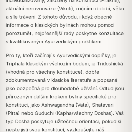
individualizovaný, založený na konstituci (Prakriti),
aktuální nerovnováze (Vikriti), ročním období, věku
a síle trávení. Z tohoto důvodu, i když obecné
informace o klasických bylinách mohou pomoci
porozumět, nejpřesnější rady poskytne konzultace
s kvalifikovaným Ayurvedickým praktikem.
Pro ty, kteří začínají s Ayurvedickými doplňky, je
Triphala klasickým výchozím bodem, je Tridoshická
(vhodná pro všechny konstituce), dobře
zdokumentovaná v klasické literatuře a popsaná
jako bezpečná pro dlouhodobé užívání. Odtud jsou
přirozeným dalším krokem byliny specifické pro
konstituci, jako Ashwagandha (Vata), Shatavari
(Pitta) nebo Guduchi (Kapha/všechny Doshas). Váš
typ Dosha poskytuje užitečnou orientaci, pokud si
nejste jisti svou konstitucí, vyzkoušejte náš