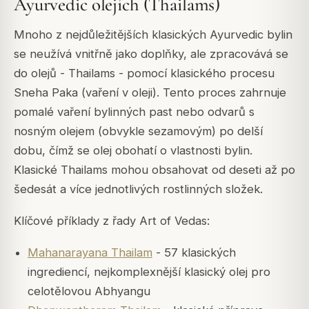
Ayurvedic olejích (Thailams)
Mnoho z nejdůležitějších klasických Ayurvedic bylin
se neužívá vnitřně jako doplňky, ale zpracovává se
do olejů - Thailams - pomocí klasického procesu
Sneha Paka (vaření v oleji). Tento proces zahrnuje
pomalé vaření bylinných past nebo odvarů s
nosným olejem (obvykle sezamovým) po delší
dobu, čímž se olej obohatí o vlastnosti bylin.
Klasické Thailams mohou obsahovat od deseti až po
šedesát a více jednotlivých rostlinných složek.
Klíčové příklady z řady Art of Vedas:
Mahanarayana Thailam
- 57 klasických
ingrediencí, nejkomplexnější klasický olej pro
celotělovou Abhyangu