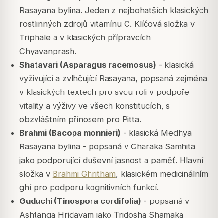
Rasayana bylina. Jeden z nejbohatších klasických
rostlinných zdrojů vitamínu C. Klíčová složka v
Triphale a v klasických přípravcích
Chyavanprash.
Shatavari (Asparagus racemosus)
- klasická
vyživující a zvlhčující Rasayana, popsaná zejména
v klasických textech pro svou roli v podpoře
vitality a výživy ve všech konstitucích, s
obzvláštním přínosem pro Pitta.
Brahmi (Bacopa monnieri)
- klasická Medhya
Rasayana bylina - popsaná v Charaka Samhita
jako podporující duševní jasnost a paměť. Hlavní
složka v
Brahmi Ghritham
, klasickém medicinálním
ghí pro podporu kognitivních funkcí.
Guduchi (Tinospora cordifolia)
- popsaná v
Ashtanga Hridayam jako Tridosha Shamaka