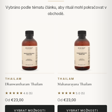
Vybráno podle tématu článku, aby rituál mohl pokračovat v
obchodě.
THAILAM
THAILAM
Dhanwantharam Thailam
Mahanarayana Thailam
★★★★★
★★★★★
4.6 (5)
5.0 (5)
Na základě 5 hodnocení
Na základě 5 hodnocení
Od
€23,00
Od
€23,00
VYBRAT MOŽNOSTI
VYBRAT MOŽNOSTI