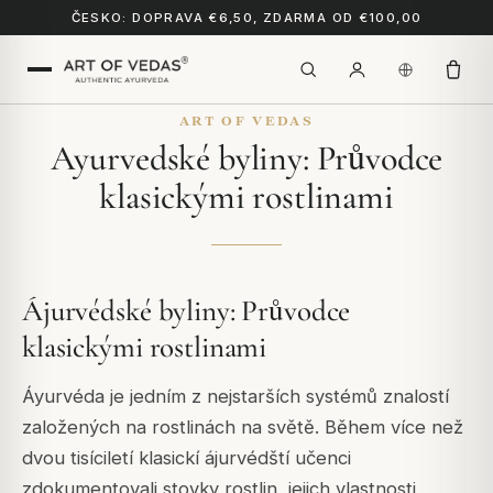
ČESKO: DOPRAVA €6,50, ZDARMA OD €100,00
ART OF VEDAS
Ayurvedské byliny: Průvodce
klasickými rostlinami
Ájurvédské byliny: Průvodce
klasickými rostlinami
Áyurvéda je jedním z nejstarších systémů znalostí
založených na rostlinách na světě. Během více než
dvou tisíciletí klasickí ájurvédští učenci
zdokumentovali stovky rostlin, jejich vlastnosti,