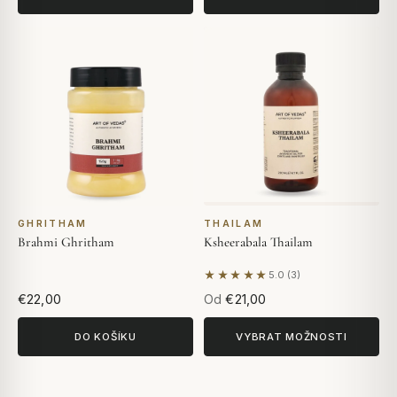
GHRITHAM
THAILAM
Brahmi Ghritham
Ksheerabala Thailam
★★★★★
5.0 (3)
Na základě 3 hodnocení
€22,00
Od
€21,00
DO KOŠÍKU
VYBRAT MOŽNOSTI