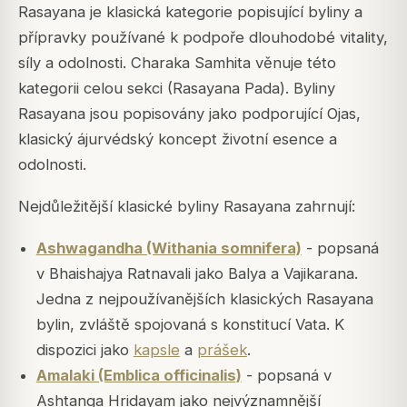
Rasayana je klasická kategorie popisující byliny a
přípravky používané k podpoře dlouhodobé vitality,
síly a odolnosti. Charaka Samhita věnuje této
kategorii celou sekci (Rasayana Pada). Byliny
Rasayana jsou popisovány jako podporující Ojas,
klasický ájurvédský koncept životní esence a
odolnosti.
Nejdůležitější klasické byliny Rasayana zahrnují:
Ashwagandha (Withania somnifera)
- popsaná
v Bhaishajya Ratnavali jako Balya a Vajikarana.
Jedna z nejpoužívanějších klasických Rasayana
bylin, zvláště spojovaná s konstitucí Vata. K
dispozici jako
kapsle
a
prášek
.
Amalaki (Emblica officinalis)
- popsaná v
Ashtanga Hridayam jako nejvýznamnější