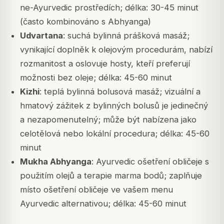
ne-Ayurvedic prostředích; délka: 30-45 minut
(často kombinováno s Abhyanga)
Udvartana
: suchá bylinná prášková masáž;
vynikající doplněk k olejovým procedurám, nabízí
rozmanitost a oslovuje hosty, kteří preferují
možnosti bez oleje; délka: 45-60 minut
Kizhi
: teplá bylinná bolusová masáž; vizuální a
hmatový zážitek z bylinných bolusů je jedinečný
a nezapomenutelný; může být nabízena jako
celotělová nebo lokální procedura; délka: 45-60
minut
Mukha Abhyanga
: Ayurvedic ošetření obličeje s
použitím olejů a terapie marma bodů; zaplňuje
místo ošetření obličeje ve vašem menu
Ayurvedic alternativou; délka: 45-60 minut