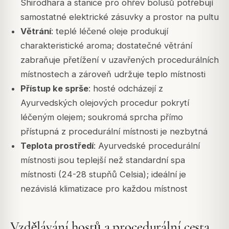
Shirodhara a stanice pro ohřev bolusů potřebují
samostatné elektrické zásuvky a prostor na pultu
Větrání
: teplé léčené oleje produkují
charakteristické aroma; dostatečné větrání
zabraňuje přetížení v uzavřených procedurálních
místnostech a zároveň udržuje teplo místnosti
Přístup ke sprše
: hosté odcházejí z
Ayurvedských olejových procedur pokrytí
léčeným olejem; soukromá sprcha přímo
přístupná z procedurální místnosti je nezbytná
Teplota prostředí
: Ayurvedské procedurální
místnosti jsou teplejší než standardní spa
místnosti (24-28 stupňů Celsia); ideální je
nezávislá klimatizace pro každou místnost
Vzdělávání hostů a procedurální cesta