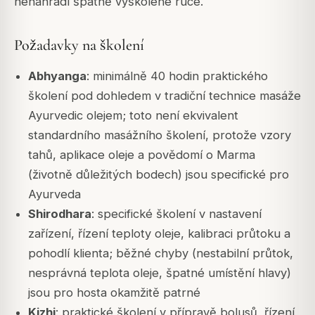
nenahradí špatně vyškolené ruce.
Požadavky na školení
Abhyanga
: minimálně 40 hodin praktického
školení pod dohledem v tradiční technice masáže
Ayurvedic olejem; toto není ekvivalent
standardního masážního školení, protože vzory
tahů, aplikace oleje a povědomí o Marma
(životně důležitých bodech) jsou specifické pro
Ayurveda
Shirodhara
: specifické školení v nastavení
zařízení, řízení teploty oleje, kalibraci průtoku a
pohodlí klienta; běžné chyby (nestabilní průtok,
nesprávná teplota oleje, špatné umístění hlavy)
jsou pro hosta okamžitě patrné
Kizhi
: praktické školení v přípravě bolusů, řízení