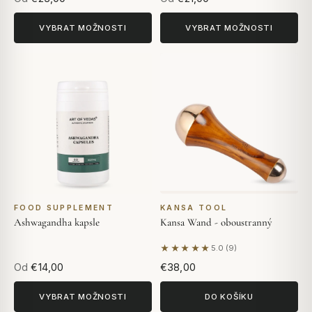
VYBRAT MOŽNOSTI
VYBRAT MOŽNOSTI
FOOD SUPPLEMENT
KANSA TOOL
Ashwagandha kapsle
Kansa Wand - oboustranný
★★★★★
5.0 (9)
Na základě 9 hodnocení
Od
€14,00
€38,00
VYBRAT MOŽNOSTI
DO KOŠÍKU