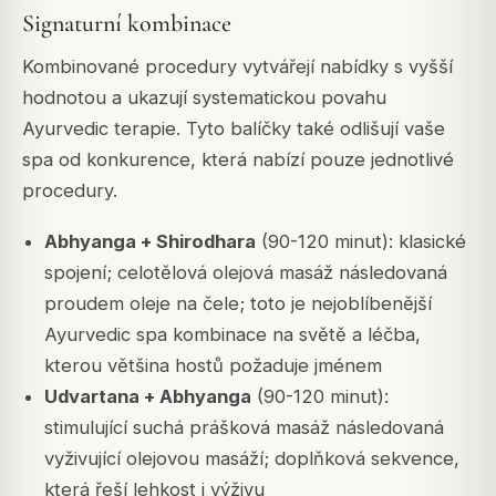
Signaturní kombinace
Kombinované procedury vytvářejí nabídky s vyšší
hodnotou a ukazují systematickou povahu
Ayurvedic terapie. Tyto balíčky také odlišují vaše
spa od konkurence, která nabízí pouze jednotlivé
procedury.
Abhyanga + Shirodhara
(90-120 minut): klasické
spojení; celotělová olejová masáž následovaná
proudem oleje na čele; toto je nejoblíbenější
Ayurvedic spa kombinace na světě a léčba,
kterou většina hostů požaduje jménem
Udvartana + Abhyanga
(90-120 minut):
stimulující suchá prášková masáž následovaná
vyživující olejovou masáží; doplňková sekvence,
která řeší lehkost i výživu