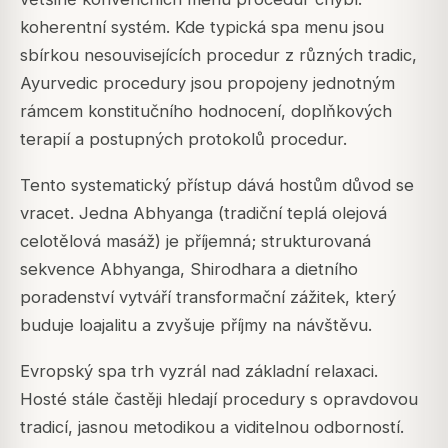
koherentní systém. Kde typická spa menu jsou
sbírkou nesouvisejících procedur z různých tradic,
Ayurvedic procedury jsou propojeny jednotným
rámcem konstitučního hodnocení, doplňkových
terapií a postupných protokolů procedur.
Tento systematický přístup dává hostům důvod se
vracet. Jedna Abhyanga (tradiční teplá olejová
celotělová masáž) je příjemná; strukturovaná
sekvence Abhyanga, Shirodhara a dietního
poradenství vytváří transformační zážitek, který
buduje loajalitu a zvyšuje příjmy na návštěvu.
Evropský spa trh vyzrál nad základní relaxaci.
Hosté stále častěji hledají procedury s opravdovou
tradicí, jasnou metodikou a viditelnou odborností.