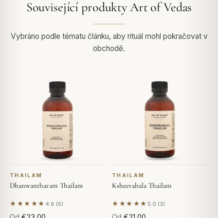
Související produkty Art of Vedas
Vybráno podle tématu článku, aby rituál mohl pokračovat v
obchodě.
THAILAM
THAILAM
Dhanwantharam Thailam
Ksheerabala Thailam
★★★★★
★★★★★
4.6 (5)
5.0 (3)
Na základě 5 hodnocení
Na základě 3 hodnocení
Od
€23,00
Od
€21,00