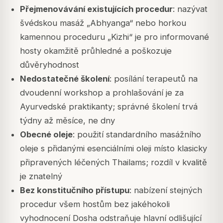
Přejmenovávání existujících procedur
: nazývat
švédskou masáž „Abhyanga“ nebo horkou
kamennou proceduru „Kizhi“ je pro informované
hosty okamžitě průhledné a poškozuje
důvěryhodnost
Nedostatečné školení
: posílání terapeutů na
dvoudenní workshop a prohlašování je za
Ayurvedské praktikanty; správné školení trvá
týdny až měsíce, ne dny
Obecné oleje
: použití standardního masážního
oleje s přidanými esenciálními oleji místo klasicky
připravených léčených Thailams; rozdíl v kvalitě
je znatelný
Bez konstitučního přístupu
: nabízení stejných
procedur všem hostům bez jakéhokoli
vyhodnocení Dosha odstraňuje hlavní odlišující