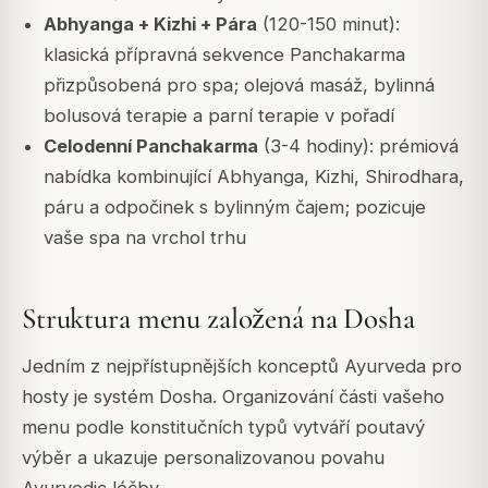
Abhyanga + Kizhi + Pára
(120-150 minut):
klasická přípravná sekvence Panchakarma
přizpůsobená pro spa; olejová masáž, bylinná
bolusová terapie a parní terapie v pořadí
Celodenní Panchakarma
(3-4 hodiny): prémiová
nabídka kombinující Abhyanga, Kizhi, Shirodhara,
páru a odpočinek s bylinným čajem; pozicuje
vaše spa na vrchol trhu
Struktura menu založená na Dosha
Jedním z nejpřístupnějších konceptů Ayurveda pro
hosty je systém Dosha. Organizování části vašeho
menu podle konstitučních typů vytváří poutavý
výběr a ukazuje personalizovanou povahu