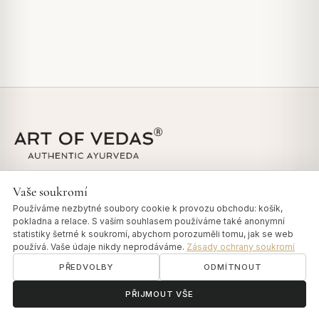
RYCHLÉ ODKAZY
Vaše soukromí
Používáme nezbytné soubory cookie k provozu obchodu: košík,
Všechny produkty
pokladna a relace. S vaším souhlasem používáme také anonymní
Náš příběh
statistiky šetrné k soukromí, abychom porozuměli tomu, jak se web
používá. Vaše údaje nikdy neprodáváme.
Zásady ochrany soukromí
Sledovat objednávku
PŘEDVOLBY
ODMÍTNOUT
Dosha test
Vedas Insights
ॐ
Potřebujete pomoc?
PŘIJMOUT VŠE