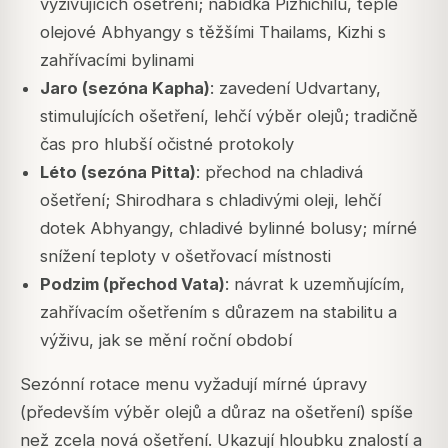
vyživujících ošetření; nabídka Pizhichilu, teplé
olejové Abhyangy s těžšími Thailams, Kizhi s
zahřívacími bylinami
Jaro (sezóna Kapha)
: zavedení Udvartany,
stimulujících ošetření, lehčí výběr olejů; tradičně
čas pro hlubší očistné protokoly
Léto (sezóna Pitta)
: přechod na chladivá
ošetření; Shirodhara s chladivými oleji, lehčí
dotek Abhyangy, chladivé bylinné bolusy; mírné
snížení teploty v ošetřovací místnosti
Podzim (přechod Vata)
: návrat k uzemňujícím,
zahřívacím ošetřením s důrazem na stabilitu a
výživu, jak se mění roční období
Sezónní rotace menu vyžadují mírné úpravy
(především výběr olejů a důraz na ošetření) spíše
než zcela nová ošetření. Ukazují hloubku znalostí a