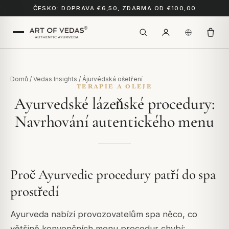
ČESKO: DOPRAVA €6,50, ZDARMA OD €100,00
Domů
/
Vedas Insights
/
Ájurvédská ošetření
TERAPIE A OLEJE
Ayurvedské lázeňské procedury:
Navrhování autentického menu
Proč Ayurvedic procedury patří do spa
prostředí
Ayurveda nabízí provozovatelům spa něco, co
většině konvenčních menu procedur chybí: