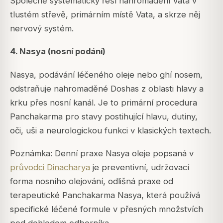
Společně systematicky řeší nahromadění Vata v
tlustém střevě, primárním místě Vata, a skrze něj
nervový systém.
4. Nasya (nosní podání)
Nasya, podávání léčeného oleje nebo ghí nosem,
odstraňuje nahromaděné Doshas z oblasti hlavy a
krku přes nosní kanál. Je to primární procedura
Panchakarma pro stavy postihující hlavu, dutiny,
oči, uši a neurologickou funkci v klasických textech.
Poznámka: Denní praxe Nasya oleje popsaná v
průvodci Dinacharya
je preventivní, udržovací
forma nosního olejování, odlišná praxe od
terapeutické Panchakarma Nasya, která používá
specifické léčené formule v přesných množstvích
pod dohledem odborníka.