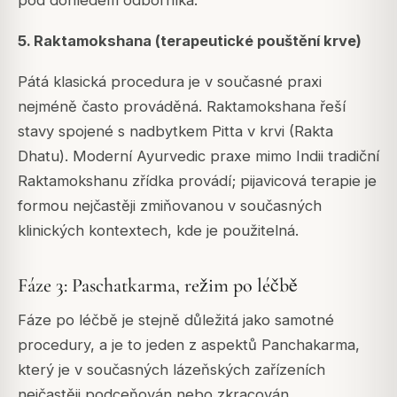
5. Raktamokshana (terapeutické pouštění krve)
Pátá klasická procedura je v současné praxi
nejméně často prováděná. Raktamokshana řeší
stavy spojené s nadbytkem Pitta v krvi (Rakta
Dhatu). Moderní Ayurvedic praxe mimo Indii tradiční
Raktamokshanu zřídka provádí; pijavicová terapie je
formou nejčastěji zmiňovanou v současných
klinických kontextech, kde je použitelná.
Fáze 3: Paschatkarma, režim po léčbě
Fáze po léčbě je stejně důležitá jako samotné
procedury, a je to jeden z aspektů Panchakarma,
který je v současných lázeňských zařízeních
nejčastěji podceňován nebo zkracován.