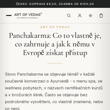
ČESKO: DOPRAVA €6,50, ZDARMA OD €100,00
ART OF VEDAS
Panchakarma: Co to vlastně je,
co zahrnuje a jak k němu v
Evropě získat přístup
Slovo Panchakarma se objevuje téměř v každé
současné konverzaci o Ayurvedě - v menu spa, ve
wellness pobytech, v názvech certifikačních kurzů
a v brožurách klinik. Často se objevuje bez
podrobného vysvětlení, co vlastně znamená, nebo
co není.