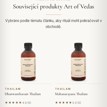
Související produkty Art of Vedas
Vybráno podle tématu článku, aby rituál mohl pokračovat v
obchodě.
THAILAM
THAILAM
Dhanwantharam Thailam
Mahanarayana Thailam
★★★★★
★★★★★
4.6 (5)
5.0 (5)
Na základě 5 hodnocení
Na základě 5 hodnocení