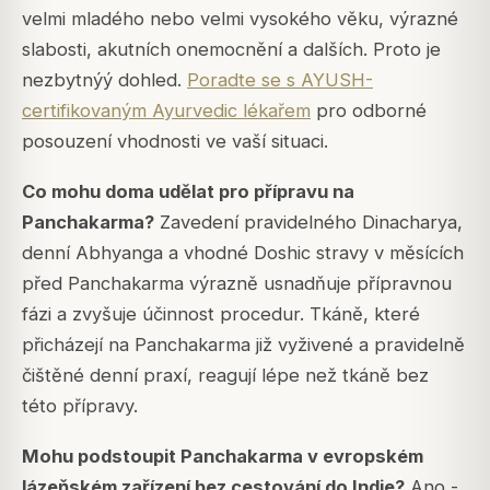
velmi mladého nebo velmi vysokého věku, výrazné
slabosti, akutních onemocnění a dalších. Proto je
nezbytnýý dohled.
Poradte se s AYUSH-
certifikovaným Ayurvedic lékařem
pro odborné
posouzení vhodnosti ve vaší situaci.
Co mohu doma udělat pro přípravu na
Panchakarma?
Zavedení pravidelného Dinacharya,
denní Abhyanga a vhodné Doshic stravy v měsících
před Panchakarma výrazně usnadňuje přípravnou
fázi a zvyšuje účinnost procedur. Tkáně, které
přicházejí na Panchakarma již vyživené a pravidelně
čištěné denní praxí, reagují lépe než tkáně bez
této přípravy.
Mohu podstoupit Panchakarma v evropském
lázeňském zařízení bez cestování do Indie?
Ano -