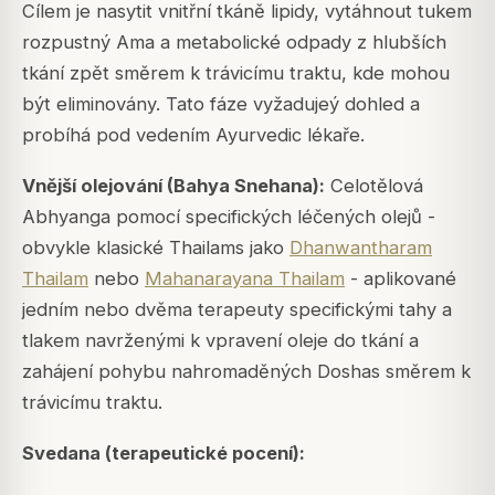
Cílem je nasytit vnitřní tkáně lipidy, vytáhnout tukem
rozpustný Ama a metabolické odpady z hlubších
tkání zpět směrem k trávicímu traktu, kde mohou
být eliminovány. Tato fáze vyžadujeý dohled a
probíhá pod vedením Ayurvedic lékaře.
Vnější olejování (Bahya Snehana):
Celotělová
Abhyanga pomocí specifických léčených olejů -
obvykle klasické Thailams jako
Dhanwantharam
Thailam
nebo
Mahanarayana Thailam
- aplikované
jedním nebo dvěma terapeuty specifickými tahy a
tlakem navrženými k vpravení oleje do tkání a
zahájení pohybu nahromaděných Doshas směrem k
trávicímu traktu.
Svedana (terapeutické pocení):