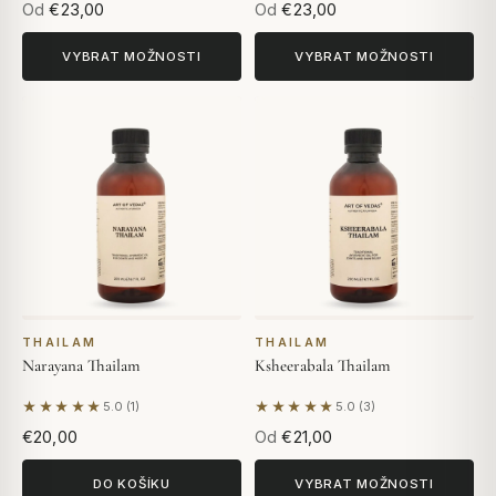
Od
€23,00
Od
€23,00
VYBRAT MOŽNOSTI
VYBRAT MOŽNOSTI
THAILAM
THAILAM
Narayana Thailam
Ksheerabala Thailam
★★★★★
★★★★★
5.0 (1)
5.0 (3)
Na základě 1 hodnocení
Na základě 3 hodnocení
€20,00
Od
€21,00
DO KOŠÍKU
VYBRAT MOŽNOSTI