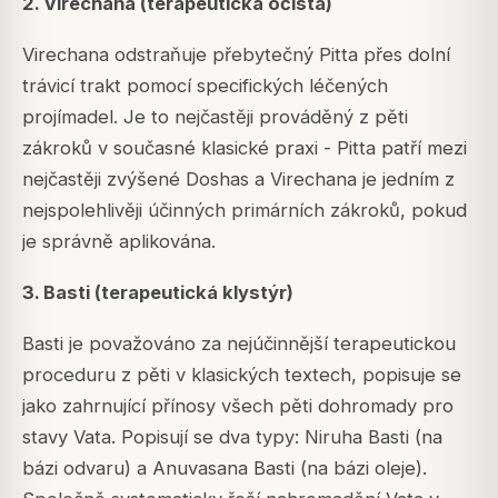
2. Virechana (terapeutická očista)
Virechana odstraňuje přebytečný Pitta přes dolní
trávicí trakt pomocí specifických léčených
projímadel. Je to nejčastěji prováděný z pěti
zákroků v současné klasické praxi - Pitta patří mezi
nejčastěji zvýšené Doshas a Virechana je jedním z
nejspolehlivěji účinných primárních zákroků, pokud
je správně aplikována.
3. Basti (terapeutická klystýr)
Basti je považováno za nejúčinnější terapeutickou
proceduru z pěti v klasických textech, popisuje se
jako zahrnující přínosy všech pěti dohromady pro
stavy Vata. Popisují se dva typy: Niruha Basti (na
bázi odvaru) a Anuvasana Basti (na bázi oleje).