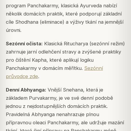
program Panchakarmy, klasická Ayurveda nabízí
několik domácích praktik, které podporují základní
cíle Shodhana (eliminace) a výživy tkání na jemnější
úrovni.
Sezónní očista:
Klasická Ritucharya (sezónní režim)
zahrnuje jarní odlehčení stravy a zvýšené praktiky
pro čištění Kapha, které aplikují logiku
Panchakarmy v domácím měřítku.
Sezónní
průvodce zde
.
Denní Abhyanga:
Vnější Snehana, která je
základem Purvakarmy, je ve své denní podobě
jednou z nejdostupnějších domácích praktik.
Pravidelná Abhyanga nenahrazuje plnou
přípravnou oleaci Panchakarmy, ale udržuje mazání
tkání, které činí přípravu na Panchakarmu méně