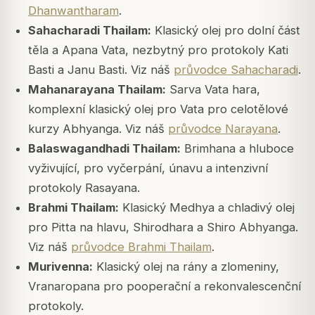
Dhanwantharam
.
Sahacharadi Thailam:
Klasický olej pro dolní část
těla a Apana Vata, nezbytný pro protokoly Kati
Basti a Janu Basti. Viz náš
průvodce Sahacharadi
.
Mahanarayana Thailam:
Sarva Vata hara,
komplexní klasický olej pro Vata pro celotělové
kurzy Abhyanga. Viz náš
průvodce Narayana
.
Balaswagandhadi Thailam:
Brimhana a hluboce
vyživující, pro vyčerpání, únavu a intenzivní
protokoly Rasayana.
Brahmi Thailam:
Klasický Medhya a chladivý olej
pro Pitta na hlavu, Shirodhara a Shiro Abhyanga.
Viz náš
průvodce Brahmi Thailam
.
Murivenna:
Klasický olej na rány a zlomeniny,
Vranaropana pro pooperační a rekonvalescenční
protokoly.