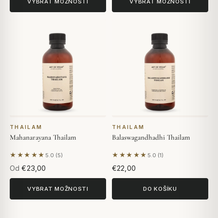
VYBRAT MOŽNOSTI
VYBRAT MOŽNOSTI
THAILAM
THAILAM
Mahanarayana Thailam
Balaswagandhadhi Thailam
★★★★★
★★★★★
5.0 (5)
5.0 (1)
Na základě 5 hodnocení
Na základě 1 hodnocení
Od
€23,00
€22,00
VYBRAT MOŽNOSTI
DO KOŠÍKU