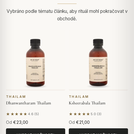
Vybráno podle tématu článku, aby rituál mohl pokračovat v
obchodě.
THAILAM
THAILAM
Dhanwantharam Thailam
Ksheerabala Thailam
★★★★★
★★★★★
4.6 (5)
5.0 (3)
Na základě 5 hodnocení
Na základě 3 hodnocení
Od
€23,00
Od
€21,00