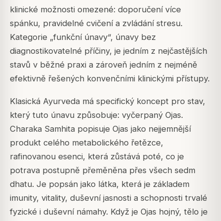
klinické možnosti omezené: doporučení více
spánku, pravidelné cvičení a zvládání stresu.
Kategorie „funkční únavy“, únavy bez
diagnostikovatelné příčiny, je jedním z nejčastějších
stavů v běžné praxi a zároveň jedním z nejméně
efektivně řešených konvenčními klinickými přístupy.
Klasická Ayurveda má specifický koncept pro stav,
který tuto únavu způsobuje: vyčerpaný Ojas.
Charaka Samhita popisuje Ojas jako nejjemnější
produkt celého metabolického řetězce,
rafinovanou esenci, která zůstává poté, co je
potrava postupně přeměněna přes všech sedm
dhatu. Je popsán jako látka, která je základem
imunity, vitality, duševní jasnosti a schopnosti trvalé
fyzické i duševní námahy. Když je Ojas hojný, tělo je