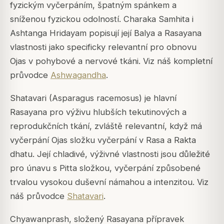
fyzickým vyčerpáním, špatným spánkem a
sníženou fyzickou odolností. Charaka Samhita i
Ashtanga Hridayam popisují její Balya a Rasayana
vlastnosti jako specificky relevantní pro obnovu
Ojas v pohybové a nervové tkáni. Viz náš kompletní
průvodce
Ashwagandha
.
Shatavari (Asparagus racemosus) je hlavní
Rasayana pro výživu hlubších tekutinových a
reprodukčních tkání, zvláště relevantní, když má
vyčerpání Ojas složku vyčerpání v Rasa a Rakta
dhatu. Její chladivé, výživné vlastnosti jsou důležité
pro únavu s Pitta složkou, vyčerpání způsobené
trvalou vysokou duševní námahou a intenzitou. Viz
náš průvodce
Shatavari
.
Chyawanprash, složený Rasayana přípravek