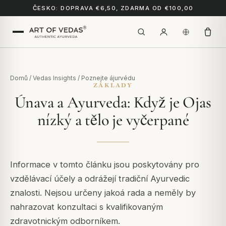
ČESKO: DOPRAVA €6,50, ZDARMA OD €100,00
Domů
/
Vedas Insights
/
Poznejte ájurvédu
ZÁKLADY
Únava a Ayurveda: Když je Ojas
nízký a tělo je vyčerpané
Informace v tomto článku jsou poskytovány pro
vzdělávací účely a odrážejí tradiční Ayurvedic
znalosti. Nejsou určeny jakoá rada a neměly by
nahrazovat konzultaci s kvalifikovaným
zdravotnickým odborníkem.