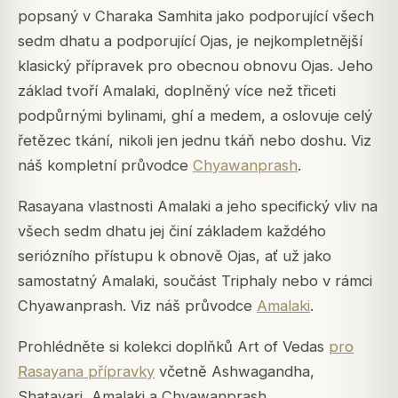
popsaný v Charaka Samhita jako podporující všech
sedm dhatu a podporující Ojas, je nejkompletnější
klasický přípravek pro obecnou obnovu Ojas. Jeho
základ tvoří Amalaki, doplněný více než třiceti
podpůrnými bylinami, ghí a medem, a oslovuje celý
řetězec tkání, nikoli jen jednu tkáň nebo doshu. Viz
náš kompletní průvodce
Chyawanprash
.
Rasayana vlastnosti Amalaki a jeho specifický vliv na
všech sedm dhatu jej činí základem každého
seriózního přístupu k obnově Ojas, ať už jako
samostatný Amalaki, součást Triphaly nebo v rámci
Chyawanprash. Viz náš průvodce
Amalaki
.
Prohlédněte si kolekci doplňků Art of Vedas
pro
Rasayana přípravky
včetně Ashwagandha,
Shatavari, Amalaki a Chyawanprash.