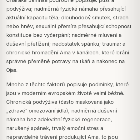
podvýživa; nadměrná fyzická námaha přesahující
aktuální kapacitu těla; dlouhodobý smutek, strach
nebo hněv; sexuální přemíra přesahující schopnost
konstituce bez vyčerpání; nadměrné mluvení a
duševní přetížení; nedostatek spánku; trauma; a
chronické hromadění Ama v kanálech, které brání
správné přeměně potravy na tkáň a nakonec na
Ojas.
Mnoho z těchto faktorů popisuje podmínky, které
jsou v moderním evropském životě velmi běžné.
Chronická podvýživa (často maskovaná jako
„zdravé“ omezování jídla), nadměrná duševní
námaha bez adekvátní fyzické regenerace,
narušený spánek, trvalý emoční stres a
nepravidelné trávení produkující Ama, to jsou