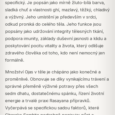
specifický. Je popsán jako mírně žluto-bílá barva,
sladká chuť a vlastnosti ghí, mazlavý, těžký, chladivý
a výživný. Jeho umístění je především v srdci,
odkud proniká do celého těla. Jeho funkce jsou
popsány jako udržování integrity tělesných tkání,
podpora imunity, základy duševní jasnosti a klidu a
poskytování pocitu vitality a života, který odlišuje
zdravého člověka od toho, kdo není nemocný jen
formálně.
Množství Ojas v těle je chápáno jako konečné a
proměnlivé. Obnovuje se díky vynikajícímu trávení a
správné přeměně výživné potravy přes všech
sedm dhatu, dostatečnému spánku, řízení životní
energie a trvalé praxi Rasayana přípravků.
Vyčerpává se specifickou sadou faktorů, které
Charaka Samhita podrobně popisuje: půst a