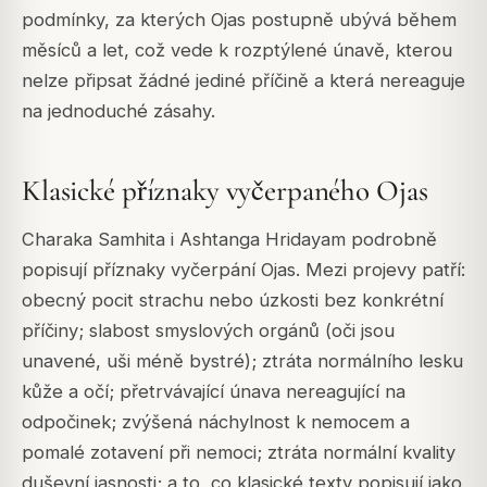
podmínky, za kterých Ojas postupně ubývá během
měsíců a let, což vede k rozptýlené únavě, kterou
nelze připsat žádné jediné příčině a která nereaguje
na jednoduché zásahy.
Klasické příznaky vyčerpaného Ojas
Charaka Samhita i Ashtanga Hridayam podrobně
popisují příznaky vyčerpání Ojas. Mezi projevy patří:
obecný pocit strachu nebo úzkosti bez konkrétní
příčiny; slabost smyslových orgánů (oči jsou
unavené, uši méně bystré); ztráta normálního lesku
kůže a očí; přetrvávající únava nereagující na
odpočinek; zvýšená náchylnost k nemocem a
pomalé zotavení při nemoci; ztráta normální kvality
duševní jasnosti; a to, co klasické texty popisují jako