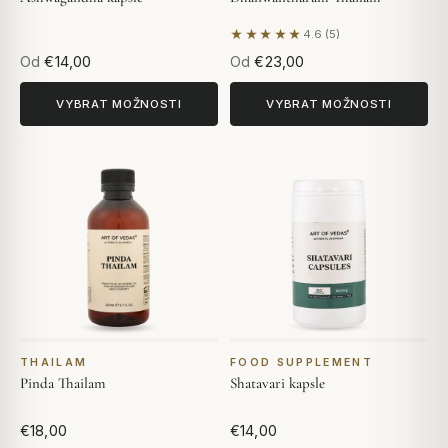
★★★★★
4.6 (5)
Na základě 5 hodnocení
Od
€14,00
Od
€23,00
VYBRAT MOŽNOSTI
VYBRAT MOŽNOSTI
THAILAM
FOOD SUPPLEMENT
Pinda Thailam
Shatavari kapsle
€18,00
€14,00