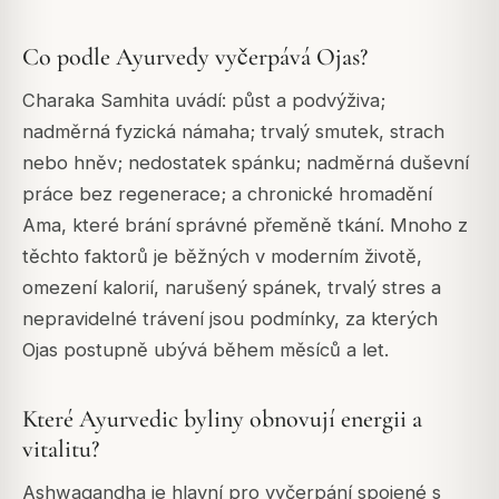
Co podle Ayurvedy vyčerpává Ojas?
Charaka Samhita uvádí: půst a podvýživa;
nadměrná fyzická námaha; trvalý smutek, strach
nebo hněv; nedostatek spánku; nadměrná duševní
práce bez regenerace; a chronické hromadění
Ama, které brání správné přeměně tkání. Mnoho z
těchto faktorů je běžných v moderním životě,
omezení kalorií, narušený spánek, trvalý stres a
nepravidelné trávení jsou podmínky, za kterých
Ojas postupně ubývá během měsíců a let.
Které Ayurvedic byliny obnovují energii a
vitalitu?
Ashwagandha je hlavní pro vyčerpání spojené s