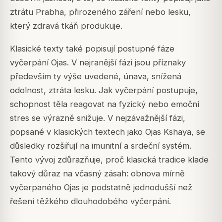
ztrátu Prabha, přirozeného záření nebo lesku,
který zdravá tkáň produkuje.
Klasické texty také popisují postupné fáze
vyčerpání Ojas. V nejranější fázi jsou příznaky
především ty výše uvedené, únava, snížená
odolnost, ztráta lesku. Jak vyčerpání postupuje,
schopnost těla reagovat na fyzický nebo emoční
stres se výrazně snižuje. V nejzávažnější fázi,
popsané v klasických textech jako Ojas Kshaya, se
důsledky rozšiřují na imunitní a srdeční systém.
Tento vývoj zdůrazňuje, proč klasická tradice klade
takový důraz na včasný zásah: obnova mírně
vyčerpaného Ojas je podstatně jednodušší než
řešení těžkého dlouhodobého vyčerpání.