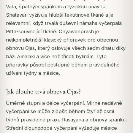
Vata, špatným spánkem a fyzickou únavou.
Shatavari vyživuje hlubší tekutinové tkáně a je
relevantní, když trvalá duševní námaha vyčerpala
Pitta-související tkáně. Chyawanprash je
nejkompletnější klasický přípravek pro obecnou
obnovu Ojas, který oslovuje všech sedm dhatu díky
bázi Amalaki a více než třiceti bylinám. Tyto
přípravky působí postupně během pravidelného
užívání týdny a měsíce.
Jak dlouho trvá obnova Ojas?
Úměrně stupni a délce vyčerpání. Mírné nedávné
vyčerpání se může zlepšit během čtyř až osmi
týdnů pravidelné praxe Rasayana a obnovy spánku.
Střední dlouhodobé vyčerpání vyžaduje měsíce