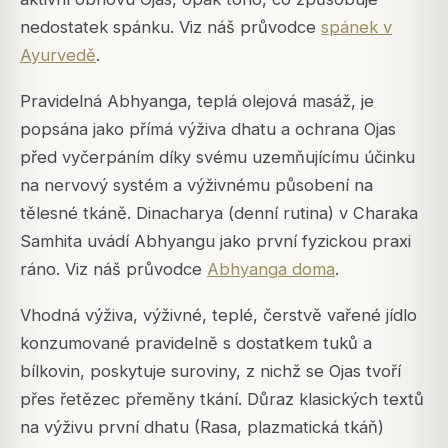
nedostatek spánku. Viz náš průvodce
spánek v
Ayurvedě
.
Pravidelná Abhyanga, teplá olejová masáž, je
popsána jako přímá výživa dhatu a ochrana Ojas
před vyčerpáním díky svému uzemňujícímu účinku
na nervový systém a výživnému působení na
tělesné tkáně. Dinacharya (denní rutina) v Charaka
Samhita uvádí Abhyangu jako první fyzickou praxi
ráno. Viz náš průvodce
Abhyanga doma
.
Vhodná výživa, výživné, teplé, čerstvě vařené jídlo
konzumované pravidelně s dostatkem tuků a
bílkovin, poskytuje suroviny, z nichž se Ojas tvoří
přes řetězec přeměny tkání. Důraz klasických textů
na výživu první dhatu (Rasa, plazmatická tkáň)