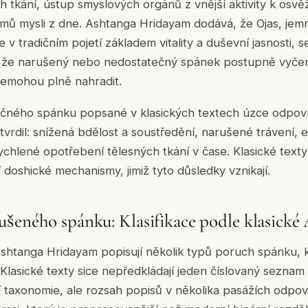
h tkání, ústup smyslových orgánů z vnější aktivity k osvě
ů mysli z dne. Ashtanga Hridayam dodává, že Ojas, jem
e v tradičním pojetí základem vitality a duševní jasnosti
a že narušený nebo nedostatečný spánek postupně vyče
 nemohou plně nahradit.
čného spánku popsané v klasických textech úzce odpoví
rdil: snížená bdělost a soustředění, narušené trávení, 
chlené opotřebení tělesných tkání v čase. Klasické texty
ní doshické mechanismy, jimiž tyto důsledky vznikají.
šeného spánku: Klasifikace podle klasické
shtanga Hridayam popisují několik typů poruch spánku, 
 Klasické texty sice nepředkládají jeden číslovaný seznam
ní taxonomie, ale rozsah popisů v několika pasážích odpov