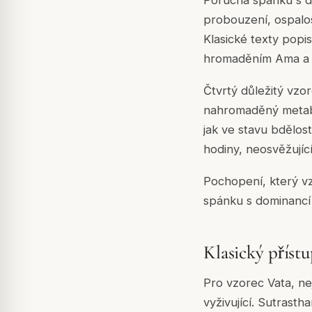
Porucha spánku s d
probouzení, ospalos
Klasické texty popi
hromaděním Ama a 
Čtvrtý důležitý vz
nahromaděný metabo
jak ve stavu bdělost
hodiny, neosvěžujíc
Pochopení, který v
spánku s dominancí 
Klasický příst
Pro vzorec Vata, nej
vyživující. Sutrast