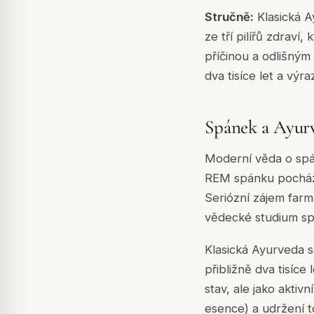
Stručně:
Klasická A
ze tří pilířů zdraví
příčinou a odlišným
dva tisíce let a vý
Spánek a Ayurv
Moderní věda o spán
REM spánku pochází 
Seriózní zájem farm
vědecké studium spá
Klasická Ayurveda s
přibližně dva tisíce
stav, ale jako aktiv
esence) a udržení t