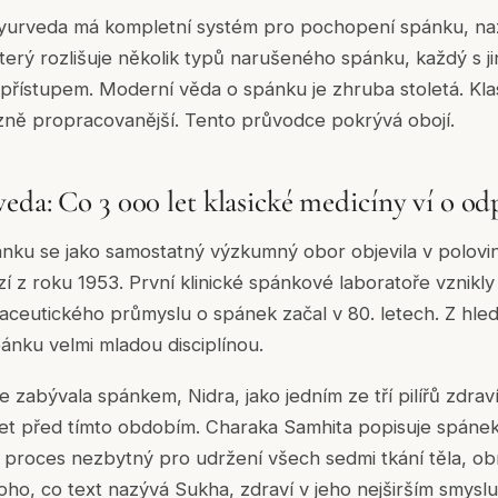
yurveda má kompletní systém pro pochopení spánku, na
, který rozlišuje několik typů narušeného spánku, každý s 
 přístupem. Moderní věda o spánku je zhruba stoletá. Kla
razně propracovanější. Tento průvodce pokrývá obojí.
eda: Co 3 000 let klasické medicíny ví o o
ku se jako samostatný výzkumný obor objevila v polovině
z roku 1953. První klinické spánkové laboratoře vznikly 
aceutického průmyslu o spánek začal v 80. letech. Z hledi
nku velmi mladou disciplínou.
e zabývala spánkem, Nidra, jako jedním ze tří pilířů zdra
 let před tímto obdobím. Charaka Samhita popisuje spánek 
ní proces nezbytný pro udržení všech sedmi tkání těla, ob
oho, co text nazývá Sukha, zdraví v jeho nejširším smyslu