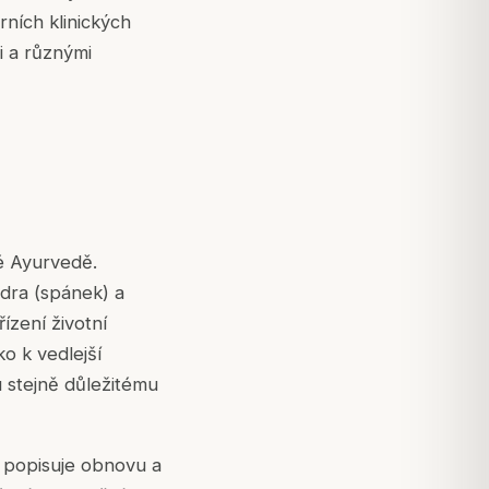
ních klinických
i a různými
é Ayurvedě.
Nidra (spánek) a
ízení životní
o k vedlejší
u stejně důležitému
 popisuje obnovu a