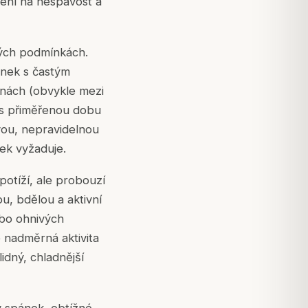
lení na nespavost a
kých podmínkách.
pánek s častým
inách (obvykle mezi
řes přiměřenou dobu
vou, nepravidelnou
ek vyžaduje.
otíží, ale probouzí
ou, bdělou a aktivní
nebo ohnivých
e nadměrná aktivita
lidný, chladnější