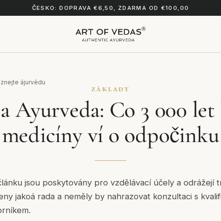
ČESKO: DOPRAVA €6,50, ZDARMA OD €100,00
znejte ájurvédu
ZÁKLADY
a Ayurveda: Co 3 000 let 
medicíny ví o odpočinku
lánku jsou poskytovány pro vzdělávací účely a odrážejí t
čeny jakoá rada a neměly by nahrazovat konzultaci s kval
orníkem.