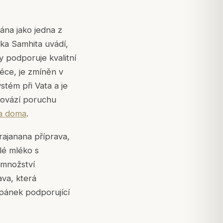
ána jako jedna z
ka Samhita uvádí,
 podporuje kvalitní
éce, je zmíněn v
stém při Vata a je
provází poruchu
a doma
.
rajanana příprava,
lé mléko s
 množství
va, která
 spánek podporující