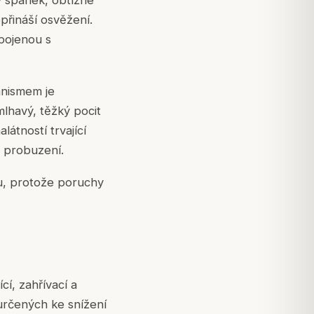
 spánek, obtížné
přináší osvěžení.
spojenou s
anismem je
lhavý, těžký pocit
látností trvající
o probuzení.
u, protože poruchy
cí, zahřívací a
 určených ke snížení