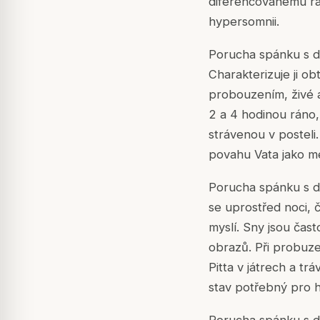
diferencovanému rám
hypersomnii.
Porucha spánku s d
Charakterizuje ji o
probouzením, živé 
2 a 4 hodinou ráno,
strávenou v posteli
povahu Vata jako m
Porucha spánku s do
se uprostřed noci, č
myslí. Sny jsou čast
obrazů. Při probuze
Pitta v játrech a tr
stav potřebný pro 