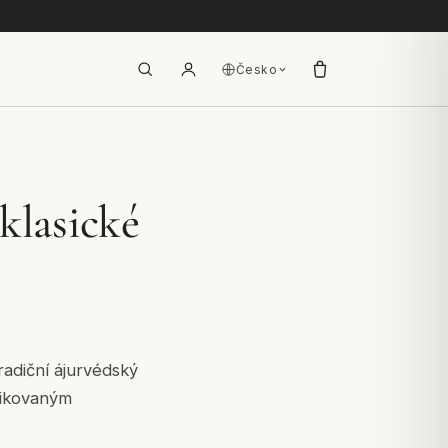
Česko
klasické
radiční ájurvédský
ifikovaným