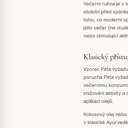
Večerní rutina je v
období před spánke
toho, co moderní s
jídlo večer (ne stu
nebo stimulující ak
Klasický příst
Vzorec Pitta vyžadu
porucha Pitta vyžad
večernímu konzumov
snižování aktivity 
aplikací olejů.
Kokosový olej nebo 
v klasické Ayurvedě