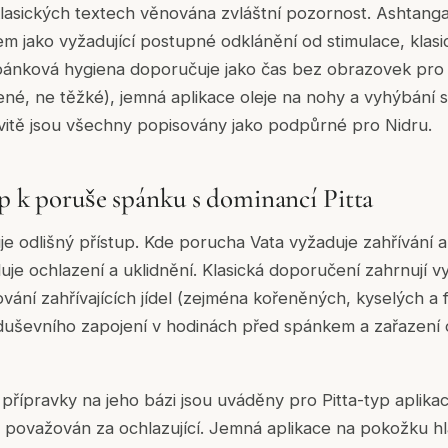
 klasických textech věnována zvláštní pozornost. Ashtang
m jako vyžadující postupné odklánění od stimulace, klas
pánková hygiena doporučuje jako čas bez obrazovek pro 
dené, ne těžké), jemná aplikace oleje na nohy a vyhýbání 
tivitě jsou všechny popisovány jako podpůrné pro Nidru.
up k poruše spánku s dominancí Pitta
je odlišný přístup. Kde porucha Vata vyžaduje zahřívání 
uje ochlazení a uklidnění. Klasická doporučení zahrnují v
ání zahřívajících jídel (zejména kořeněných, kyselých a
a duševního zapojení v hodinách před spánkem a zařazení 
přípravky na jeho bázi jsou uváděny pro Pitta-typ aplika
 považován za ochlazující. Jemná aplikace na pokožku h