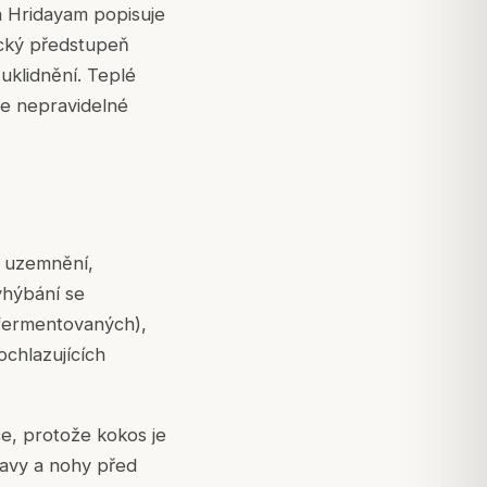
a Hridayam popisuje
ický předstupeň
uklidnění. Teplé
se nepravidelné
a uzemnění,
yhýbání se
 fermentovaných),
ochlazujících
ce, protože kokos je
lavy a nohy před