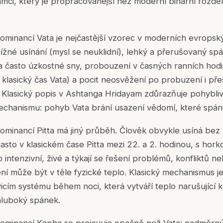
ci, který je propracovanější než moderní binární rozdě
ominancí Vata je nejčastější vzorec v moderních evrops
btížné usínání (mysl se neuklidní), lehký a přerušovaný s
a často úzkostné sny, probouzení v časných ranních hod
 klasický čas Vata) a pocit neosvěžení po probuzení i p
. Klasický popis v Ashtanga Hridayam zdůrazňuje pohybli
echanismu: pohyb Vata brání usazení vědomí, které spán
minancí Pitta má jiný průběh. Člověk obvykle usíná bez p
asto v klasickém čase Pitta mezi 22. a 2. hodinou, s hork
o intenzivní, živé a týkají se řešení problémů, konfliktů 
ní může být v těle fyzické teplo. Klasický mechanismus j
ávicím systému během noci, která vytváří teplo narušující k
hluboký spánek.