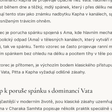
ominancí Kapha se projevuje opačně než Vata: nadměrný
t během dne a těžký, mdlý spánek, který i přes délku ne
sují tento stav jako známku nadbytku Kapha v kanálech, 
sníženým trávicím ohněm.
orec je porucha spánku spojená s Ama, kde hlavním mech
lický odpad (Ama) v tělesných kanálech, který vytváří m
i, tak ve spánku. Tento vzorec se často projevuje ranní ma
ím spánkem bez ohledu na délku a pocitem tíhy v těle p
zorec je přítomen, je výchozím bodem klasického přístup
Vata, Pitta a Kapha vyžadují odlišné zásahy.
up k poruše spánku s dominancí Vata
častější v moderním životě, jsou klasické zásahy uzemňují
hana v Charaka Samhita popisuje několik praktik speciálně