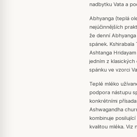
nadbytku Vata a po
Abhyanga (teplá ole
nejúčinnějších prak
že denní Abhyanga p
spánek. Kshirabala 
Ashtanga Hridayam a
jedním z klasických 
spánku ve vzorci V
Teplé mléko užívané
podpora nástupu sp
konkrétními přísad
Ashwagandha churna
kombinuje posilující
kvalitou mléka. Viz