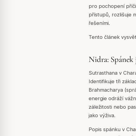
pro pochopení příči
přístupů, rozlišuje
řešeními.
Tento článek vysvět
Nidra: Spánek j
Sutrasthana v Chara
Identifikuje tři zák
Brahmacharya (správn
energie odráží vážn
záležitosti nebo pa
jako výživa.
Popis spánku v Cha