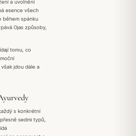
žení a uvolnění
ná esence všech
, se během spánku
rpává Ojas způsoby,
dají tomu, co
emoční
 však jdou dále a
 Ayurvedy
každý s konkrétní
 přesně sedmi typů,
ídá