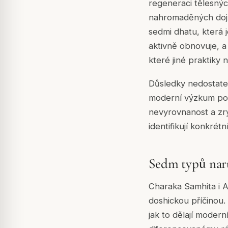
regeneraci tělesnýc
nahromaděných dojm
sedmi dhatu, která j
aktivně obnovuje, 
které jiné praktiky
Důsledky nedostate
moderní výzkum potv
nevyrovnanost a zry
identifikují konkrét
Sedm typů naru
Charaka Samhita i A
doshickou příčinou.
jak to dělají moder