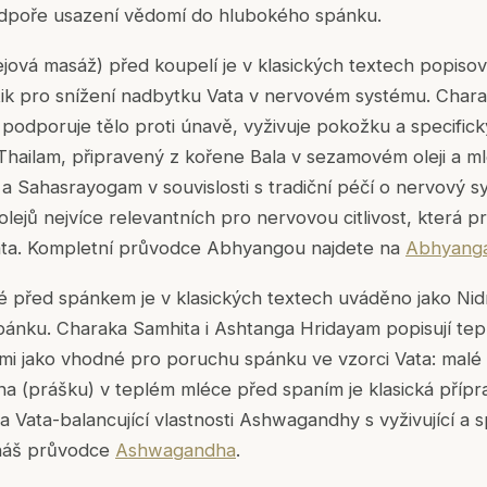
dpoře usazení vědomí do hlubokého spánku.
jová masáž) před koupelí je v klasických textech popisov
tik pro snížení nadbytku Vata v nervovém systému. Chara
odporuje tělo proti únavě, vyživuje pokožku a specificky
Thailam, připravený z kořene Bala v sezamovém oleji a ml
 Sahasrayogam v souvislosti s tradiční péčí o nervový sy
olejů nejvíce relevantních pro nervovou citlivost, která 
ata. Kompletní průvodce Abhyangou najdete na
Abhyang
 před spánkem je v klasických textech uváděno jako Nid
ánku. Charaka Samhita i Ashtanga Hridayam popisují tep
ami jako vhodné pro poruchu spánku ve vzorci Vata: malé
 (prášku) v teplém mléce před spaním je klasická přípra
 a Vata-balancující vlastnosti Ashwagandhy s vyživující a
 náš průvodce
Ashwagandha
.