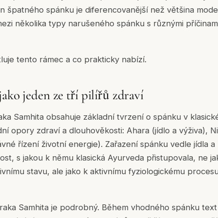
n špatného spánku je diferencovanější než většina moder
 mezi několika typy narušeného spánku s různými příčinam
luje tento rámec a co prakticky nabízí.
ako jeden ze tří pilířů zdraví
ka Samhita obsahuje základní tvrzení o spánku v klasick
ladní opory zdraví a dlouhověkosti: Ahara (jídlo a výživa), 
é řízení životní energie). Zařazení spánku vedle jídla a ř
ost, s jakou k němu klasická Ayurveda přistupovala, ne jak
sivnímu stavu, ale jako k aktivnímu fyziologickému proces
raka Samhita je podrobný. Během vhodného spánku text