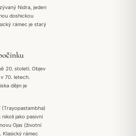
zývaný Nidra, jeden
jinou doshickou
sický rámec je starý
dpočinku
 20. století. Objev
v 70. letech.
ska dějin je
ví (Trayopastambha)
nikoli jako pasivní
novu Ojas (životní
. Klasický rámec