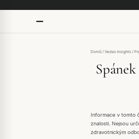
Domů
/
Vedas Insights
/
Po
Spánek 
Informace v tomto č
znalosti. Nejsou ur
zdravotnickým odb