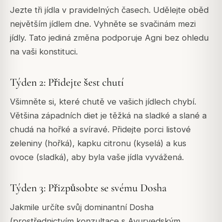
Jezte tři jídla v pravidelných časech. Udělejte oběd
největším jídlem dne. Vyhněte se svačinám mezi
jídly. Tato jediná změna podporuje Agni bez ohledu
na vaši konstituci.
Týden 2: Přidejte šest chutí
Všimněte si, které chutě ve vašich jídlech chybí.
Většina západních diet je těžká na sladké a slané a
chudá na hořké a svíravé. Přidejte porci listové
zeleniny (hořká), kapku citronu (kyselá) a kus
ovoce (sladká), aby byla vaše jídla vyvážená.
Týden 3: Přizpůsobte se svému Dosha
Jakmile určíte svůj dominantní Dosha
(prostřednictvím konzultace s Ayurvedským