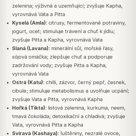
zelenina; výživná a uzemňující; zvyšuje Kapha,
vyrovnává Vata a Pitta
Kyselá (Amla)
: citrusy, fermentované potraviny,
jogurt, ocet; stimuluje trávení a chuť k jídlu;
zvyšuje Pitta a Kapha, vyrovnává Vata
Slaná (Lavana)
: minerální sůl, mořské řasy,
sójová omáčka; zlepšuje chuť a podporuje
zadržování vody; zvyšuje Pitta a Kapha,
vyrovnává Vata
Ostrá (Katu)
: chilli, zázvor, černý pepř, česnek,
cibule; stimuluje metabolismus a uvolňuje ucpání;
zvyšuje Vata a Pitta, vyrovnává Kapha
Hořká (Tikta)
: listová zelenina, kurkuma, neem,
tmavá čokoláda; detoxikační a chladivá; zvyšuje
Vata, vyrovnává Pitta a Kapha
Svíravá (Kashaya)
: luštěniny, nezralé ovoce,