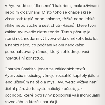
V Ayurvedě se jídlo neměří kaloriemi, makroživinami
nebo mikroživinami. Místo toho se chápe skrze
vlastnosti: teplé nebo chladné, těžké nebo lehké,
vlhké nebo suché a šest chutí (Rasas), které tvoří
základ Ayurvedic dietní teorie. Tento přístup je
starší než moderní výživová věda o několik tisíc let
a nabízí něco, co počítání kalorií nedokáže:
personalizovaný rámec, který zohledňuje vaši
individuální konstituci.
Charaka Samhita, jeden ze základních textů
Ayurvedic medicíny, věnuje rozsáhlé kapitoly jídlu a
jeho účinkům na tělo a mysl. Ayurvedic výživa není
dietní plán. Je to systematický způsob, jak
pochopit, které potraviny podporují vaši individuální
rovnováhu a které ji narušují.