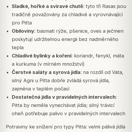
Sladké, hořké a svíravé chutě
: tyto tři Rasas jsou
tradičně považovány za chladivé a vyrovnávající
pro Pitta
Obiloviny
: basmati rýže, pšenice, oves a ječmen
poskytují udržitelnou energii bez nadměrného
tepla
Chladivé bylinky a koření
: koriandr, fenykl, máta
a kurkuma (v mírném množství)
Čerstvé saláty a syrová jídla
: na rozdíl od Vata,
silný Agni u Pitta dobře zvládá syrová jídla,
zejména v teplém počasí
Dostatečná jídla v pravidelných intervalech
:
Pitta by neměla vynechávat jídla; silný trávicí
oheň potřebuje palivo v pravidelných intervalech
Potraviny ke snížení pro typy Pitta: velmi pálivá jídla