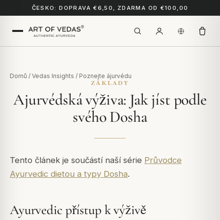
ČESKO: DOPRAVA €6,50, ZDARMA OD €100,00
Domů
/
Vedas Insights
/
Poznejte ájurvédu
ZÁKLADY
Ajurvédská výživa: Jak jíst podle
svého Dosha
Tento článek je součástí naší série
Průvodce
Ayurvedic dietou a typy Dosha
.
Ayurvedic přístup k výživě