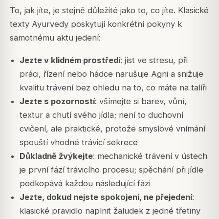
To, jak jíte, je stejně důležité jako to, co jíte. Klasické
texty Ayurvedy poskytují konkrétní pokyny k
samotnému aktu jedení:
Jezte v klidném prostředí
: jíst ve stresu, při
práci, řízení nebo hádce narušuje Agni a snižuje
kvalitu trávení bez ohledu na to, co máte na talíři
Jezte s pozorností
: všímejte si barev, vůní,
textur a chutí svého jídla; není to duchovní
cvičení, ale praktické, protože smyslové vnímání
spouští vhodné trávicí sekrece
Důkladně žvýkejte
: mechanické trávení v ústech
je první fází trávicího procesu; spěchání při jídle
podkopává každou následující fázi
Jezte, dokud nejste spokojeni, ne přejedení
:
klasické pravidlo naplnit žaludek z jedné třetiny