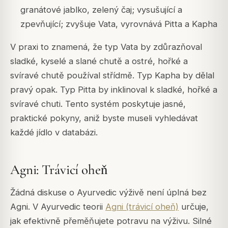
granátové jablko, zelený čaj; vysušující a
zpevňující; zvyšuje Vata, vyrovnává Pitta a Kapha
V praxi to znamená, že typ Vata by zdůrazňoval
sladké, kyselé a slané chutě a ostré, hořké a
svíravé chutě používal střídmě. Typ Kapha by dělal
pravý opak. Typ Pitta by inklinoval k sladké, hořké a
svíravé chuti. Tento systém poskytuje jasné,
praktické pokyny, aniž byste museli vyhledávat
každé jídlo v databázi.
Agni: Trávicí oheň
Žádná diskuse o Ayurvedic výživě není úplná bez
Agni. V Ayurvedic teorii
Agni (trávicí oheň)
určuje,
jak efektivně přeměňujete potravu na výživu. Silné