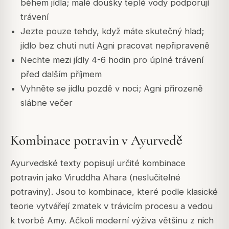
během jídla; malé doušky teplé vody podporují
trávení
Jezte pouze tehdy, když máte skutečný hlad;
jídlo bez chuti nutí Agni pracovat nepřipraveně
Nechte mezi jídly 4-6 hodin pro úplné trávení
před dalším příjmem
Vyhněte se jídlu pozdě v noci; Agni přirozeně
slábne večer
Kombinace potravin v Ayurvedě
Ayurvedské texty popisují určité kombinace
potravin jako Viruddha Ahara (neslučitelné
potraviny). Jsou to kombinace, které podle klasické
teorie vytvářejí zmatek v trávicím procesu a vedou
k tvorbě Amy. Ačkoli moderní výživa většinu z nich