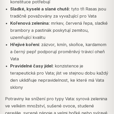
konstituce potřebují
Sladké, kyselé a slané chutě
: tyto tři Rasas jsou
tradičně považovány za vyvažující pro Vata
Kořenová zelenina
: mrkev, červená řepa, sladké
brambory a pastinák poskytují zemitou,
uzemňující kvalitu
Hřejivé koření
: zázvor, kmín, skořice, kardamom
a černý pepř podporují proměnlivý trávicí oheň
Vata
Pravidelné časy jídel
: konzistence je
terapeutická pro Vata; jíst ve stejnou dobu každý
den uklidňuje nepravidelnost, ke které má Vata
sklony
Potraviny ke snížení pro typy Vata: syrová zelenina
ve velkém množství, sušené ovoce, studené
cereálie, sycené nápoje a velmi hořké nebo svíravé