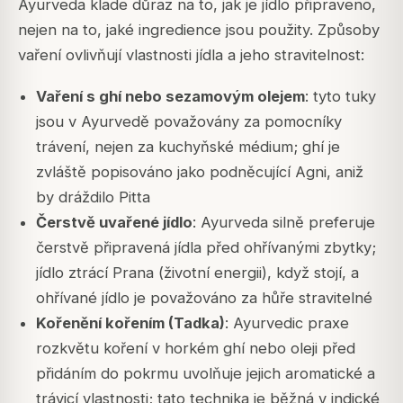
Ayurveda klade důraz na to, jak je jídlo připraveno,
nejen na to, jaké ingredience jsou použity. Způsoby
vaření ovlivňují vlastnosti jídla a jeho stravitelnost:
Vaření s ghí nebo sezamovým olejem
: tyto tuky
jsou v Ayurvedě považovány za pomocníky
trávení, nejen za kuchyňské médium; ghí je
zvláště popisováno jako podněcující Agni, aniž
by dráždilo Pitta
Čerstvě uvařené jídlo
: Ayurveda silně preferuje
čerstvě připravená jídla před ohřívanými zbytky;
jídlo ztrácí Prana (životní energii), když stojí, a
ohřívané jídlo je považováno za hůře stravitelné
Kořenění kořením (Tadka)
: Ayurvedic praxe
rozkvětu koření v horkém ghí nebo oleji před
přidáním do pokrmu uvolňuje jejich aromatické a
trávicí vlastnosti; tato technika je běžná v indické