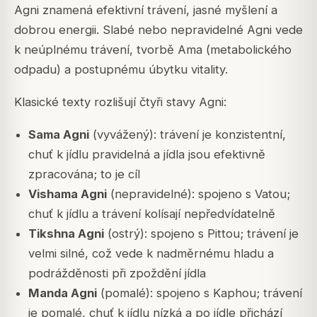
Agni znamená efektivní trávení, jasné myšlení a
dobrou energii. Slabé nebo nepravidelné Agni vede
k neúplnému trávení, tvorbě Ama (metabolického
odpadu) a postupnému úbytku vitality.
Klasické texty rozlišují čtyři stavy Agni:
Sama Agni
(vyvážený): trávení je konzistentní,
chuť k jídlu pravidelná a jídla jsou efektivně
zpracována; to je cíl
Vishama Agni
(nepravidelné): spojeno s Vatou;
chuť k jídlu a trávení kolísají nepředvídatelně
Tikshna Agni
(ostrý): spojeno s Pittou; trávení je
velmi silné, což vede k nadměrnému hladu a
podrážděnosti při zpoždění jídla
Manda Agni
(pomalé): spojeno s Kaphou; trávení
je pomalé, chuť k jídlu nízká a po jídle přichází