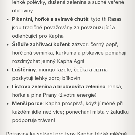
lehké polévky, dušená zelenina a suché vařené
obiloviny
Pikantní, hořké a svíravé chutě
: tyto tři Rasas
jsou tradičně považovány za povzbuzující a
odlehčující pro Kapha
Štědře zahřívací koření
: zázvor, černý pepř,
hořčičná semínka, kurkuma a pískavice pomáhají
rozdmýchat jemný Kapha Agni
Luštěniny
: mungo fazole, čočka a cizrna
poskytují lehký zdroj bílkovin
Listová zelenina a brukvovitá zelenina
: lehká,
hořká a plná Prany (životní energie)
Menší porce
: Kapha prospívá, když jí méně při
každém jídle než více; ponechání místa v žaludku
podporuje trávení
Potraviny ke snížení pro typy Kapha: těžké mléčné