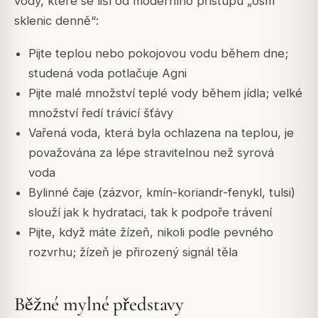
vody, které se liší od moderního přístupu „osm
sklenic denně“:
Pijte teplou nebo pokojovou vodu během dne;
studená voda potlačuje Agni
Pijte malé množství teplé vody během jídla; velké
množství ředí trávicí šťávy
Vařená voda, která byla ochlazena na teplou, je
považována za lépe stravitelnou než syrová
voda
Bylinné čaje (zázvor, kmín-koriandr-fenykl, tulsi)
slouží jak k hydrataci, tak k podpoře trávení
Pijte, když máte žízeň, nikoli podle pevného
rozvrhu; žízeň je přirozený signál těla
Běžné mylné představy