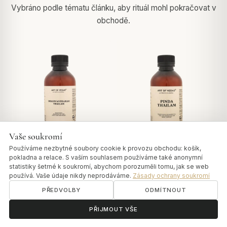
Vybráno podle tématu článku, aby rituál mohl pokračovat v
obchodě.
Vaše soukromí
Používáme nezbytné soubory cookie k provozu obchodu: košík,
THAILAM
THAILAM
pokladna a relace. S vaším souhlasem používáme také anonymní
Dhanwantharam Thailam
Pinda Thailam
statistiky šetrné k soukromí, abychom porozuměli tomu, jak se web
používá. Vaše údaje nikdy neprodáváme.
Zásady ochrany soukromí
★★★★★
4.6 (5)
Na základě 5 hodnocení
PŘEDVOLBY
ODMÍTNOUT
Od
€23,00
€18,00
ॐ
Potřebujete pomoc?
PŘIJMOUT VŠE
VYBRAT MOŽNOSTI
DO KOŠÍKU