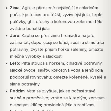
Zima
: Agni je přirozeně nejsilnější v chladném
počasí; je to čas pro těžší, výživnější jídla, teplé
polévky, ghí, ořechy a kořenovou zeleninu; tělo
zvládne bohatší jídla
Jaro
: Kapha se přes zimu hromadí a na jaře
začíná tát; doporučují se lehčí, sušší a stimulující
potraviny; zvyšte příjem hořké zeleniny, omezte
mléčné výrobky a sladkosti
Léto
: Pitta stoupá s horkem; chladivé potraviny,
sladké ovoce, saláty, kokosová voda a lehčí jídla
podporují rovnováhu; omezte kořeněné, kyselé a
slané potraviny
Podzim
: Vata se zvyšuje, jak se počasí stává
suché a proměnlivé; vraťte se k teplým, zemitým,
olejnatým jídlům; pravidelná jídla a zahřívací