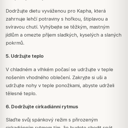
Dodržujte dietu vyváženou pro Kapha, která
zahrnuje lehčí potraviny s hořkou, štiplavou a
svíravou chutí. Vyhýbejte se těžkým, mastným
jídlům a omezte příjem sladkých, kyselých a slaných
pokrmů.
5. Udržujte teplo
V chladném a vlhkém počasí se udržujte v teple
nošením vhodného oblečení. Zakryjte si uši a
udržujte nohy v teple ponožkami, abyste udrželi
tělesné teplo.
6. Dodržujte cirkadiánní rytmus
Slaďte svůj spánkový režim s přirozeným
cirkadiánním rytmem tím, že budete chodit spát