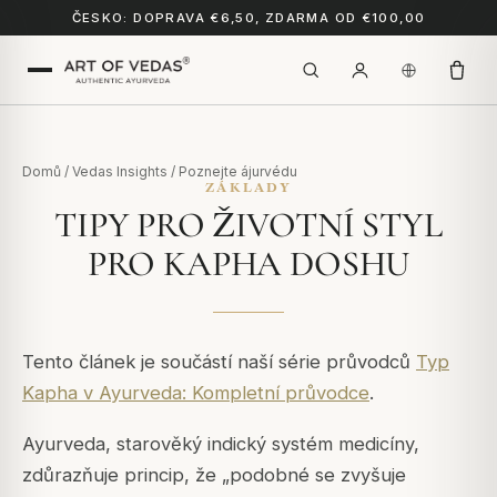
ČESKO: DOPRAVA €6,50, ZDARMA OD €100,00
Domů
/
Vedas Insights
/
Poznejte ájurvédu
ZÁKLADY
TIPY PRO ŽIVOTNÍ STYL
PRO KAPHA DOSHU
Tento článek je součástí naší série průvodců
Typ
Kapha v Ayurveda: Kompletní průvodce
.
Ayurveda, starověký indický systém medicíny,
zdůrazňuje princip, že „podobné se zvyšuje