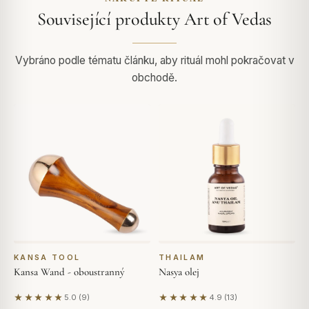
Související produkty Art of Vedas
Vybráno podle tématu článku, aby rituál mohl pokračovat v
obchodě.
KANSA TOOL
THAILAM
Kansa Wand - oboustranný
Nasya olej
★★★★★
★★★★★
5.0 (9)
4.9 (13)
Na základě 9 hodnocení
Na základě 13 hodnocení