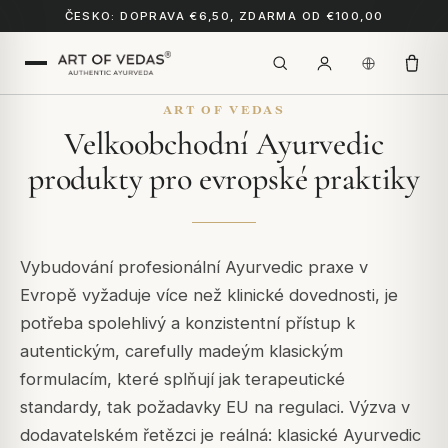
ČESKO: DOPRAVA €6,50, ZDARMA OD €100,00
ART OF VEDAS
Velkoobchodní Ayurvedic
produkty pro evropské praktiky
Vybudování profesionální Ayurvedic praxe v
Evropě vyžaduje více než klinické dovednosti, je
potřeba spolehlivý a konzistentní přístup k
autentickým, carefully madeým klasickým
formulacím, které splňují jak terapeutické
standardy, tak požadavky EU na regulaci. Výzva v
dodavatelském řetězci je reálná: klasické Ayurvedic