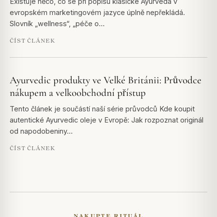
Existuje něco, co se při popisu klasické Ayurveda v
evropském marketingovém jazyce úplně nepřekládá.
Slovník „wellness“, „péče o…
ČÍST ČLÁNEK
Ayurvedic produkty ve Velké Británii: Průvodce
nákupem a velkoobchodní přístup
Tento článek je součástí naší série průvodců Kde koupit
autentické Ayurvedic oleje v Evropě: Jak rozpoznat originál
od napodobeniny…
ČÍST ČLÁNEK
NAKUPTE RITUÁL