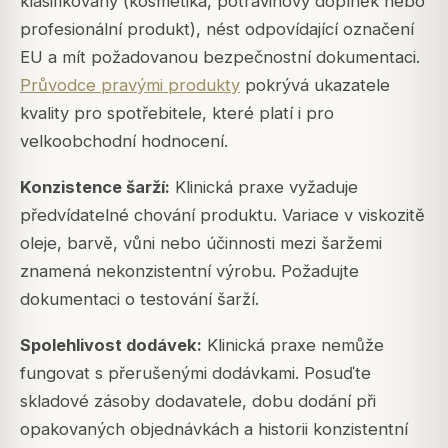
klasifikovány (kosmetika, potravinový doplněk nebo
profesionální produkt), nést odpovídající označení
EU a mít požadovanou bezpečnostní dokumentaci.
Průvodce pravými produkty
pokrývá ukazatele
kvality pro spotřebitele, které platí i pro
velkoobchodní hodnocení.
Konzistence šarží:
Klinická praxe vyžaduje
předvídatelné chování produktu. Variace v viskozitě
oleje, barvě, vůni nebo účinnosti mezi šaržemi
znamená nekonzistentní výrobu. Požadujte
dokumentaci o testování šarží.
Spolehlivost dodávek:
Klinická praxe nemůže
fungovat s přerušenými dodávkami. Posuďte
skladové zásoby dodavatele, dobu dodání při
opakovaných objednávkách a historii konzistentní