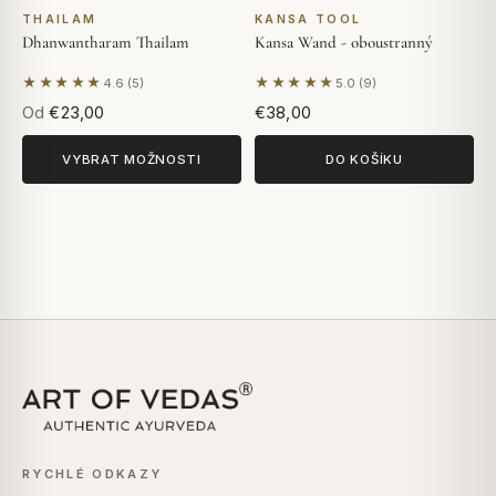
THAILAM
KANSA TOOL
Dhanwantharam Thailam
Kansa Wand - oboustranný
★★★★★
★★★★★
4.6 (5)
5.0 (9)
Na základě 5 hodnocení
Na základě 9 hodnocení
Od
€23,00
€38,00
VYBRAT MOŽNOSTI
DO KOŠÍKU
RYCHLÉ ODKAZY