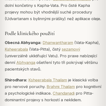
dolní končetiny s Kapha-Vata. Pro čisté Kapha
projevy mohou být vhodnější suché procedury
(Udvartanam s bylinnými prášky) než aplikace oleje.
Podle klinického použití
Obecná Abhyanga:
Dhanwantharam
(Vata-Kapha),
Ksheerabala
(Vata-Pitta), čistý
sezamový
(univerzálně uklidňující Vatu). Pro praxe nabízející
denní
Abhyanga
ošetření tyto tři pokrývají většinu
pacientských stavů.
Shirodhara:
Ksheerabala Thailam
je klasická volba
pro nervové poruchy.
Brahmi Thailam
pro kognitivní
a psychologické indikace.
Chandanadi
pro Pitta-
dominantní projevy s horkostí a neklidem.