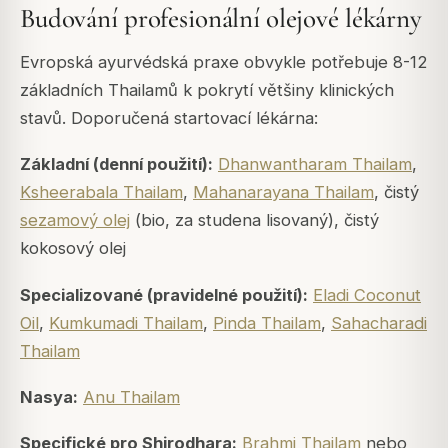
Budování profesionální olejové lékárny
Evropská ayurvédská praxe obvykle potřebuje 8-12
základních Thailamů k pokrytí většiny klinických
stavů. Doporučená startovací lékárna:
Základní (denní použití):
Dhanwantharam Thailam
,
Ksheerabala Thailam
,
Mahanarayana Thailam
, čistý
sezamový olej
(bio, za studena lisovaný), čistý
kokosový olej
Specializované (pravidelné použití):
Eladi Coconut
Oil
,
Kumkumadi Thailam
,
Pinda Thailam
,
Sahacharadi
Thailam
Nasya:
Anu Thailam
Specifické pro Shirodhara:
Brahmi Thailam
nebo