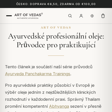
ČESKO: DOPRAVA €6,50, ZDARMA OD €100,00
ART OF VEDAS
Ayurvedské profesionální oleje:
Průvodce pro praktikující
Tento článek je součástí naší série průvodců
Ayurveda Panchakarma Trainings
.
Pro ayurvédské praktiky působící v Evropě je
výběr oleje jedním z nejdůležitějších klinických
rozhodnutí v každodenní praxi. Správný Thailam
promění kompetentní
Abhyanga
sezení v přesně