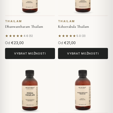
THAILAM
THAILAM
Dhanwantharam Thailam
Ksheerabala Thailam
★★★★★
★★★★★
4.6 (5)
5.0 (3)
Na základě 5 hodnocení
Na základě 3 hodnocení
Od
€23,00
Od
€21,00
VYBRAT MOŽNOSTI
VYBRAT MOŽNOSTI