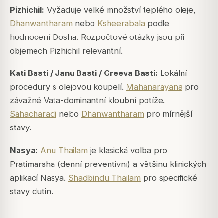
Pizhichil:
Vyžaduje velké množství teplého oleje,
Dhanwantharam
nebo
Ksheerabala
podle
hodnocení Dosha. Rozpočtové otázky jsou při
objemech Pizhichil relevantní.
Kati Basti / Janu Basti / Greeva Basti:
Lokální
procedury s olejovou koupelí.
Mahanarayana
pro
závažné Vata-dominantní kloubní potíže.
Sahacharadi
nebo
Dhanwantharam
pro mírnější
stavy.
Nasya:
Anu Thailam
je klasická volba pro
Pratimarsha (denní preventivní) a většinu klinických
aplikací Nasya.
Shadbindu Thailam
pro specifické
stavy dutin.