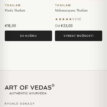
THAILAM
THAILAM
Pinda Thailam
Mahanarayana Thailam
★★★★★
5.0 (5)
Na základě 5 hodnocení
€18,00
Od
€23,00
DO KOŠÍKU
VYBRAT MOŽNOSTI
RYCHLÉ ODKAZY