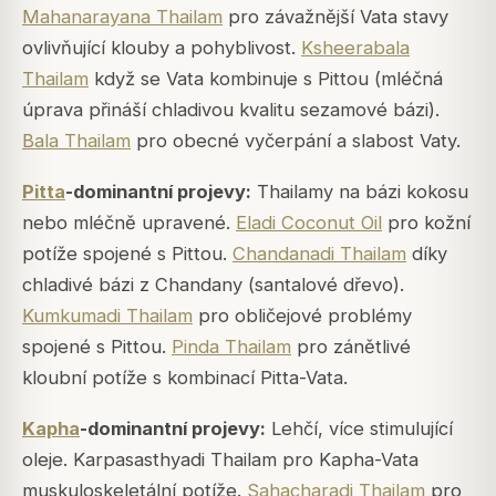
Mahanarayana Thailam
pro závažnější Vata stavy
ovlivňující klouby a pohyblivost.
Ksheerabala
Thailam
když se Vata kombinuje s Pittou (mléčná
úprava přináší chladivou kvalitu sezamové bázi).
Bala Thailam
pro obecné vyčerpání a slabost Vaty.
Pitta
-dominantní projevy:
Thailamy na bázi kokosu
nebo mléčně upravené.
Eladi Coconut Oil
pro kožní
potíže spojené s Pittou.
Chandanadi Thailam
díky
chladivé bázi z Chandany (santalové dřevo).
Kumkumadi Thailam
pro obličejové problémy
spojené s Pittou.
Pinda Thailam
pro zánětlivé
kloubní potíže s kombinací Pitta-Vata.
Kapha
-dominantní projevy:
Lehčí, více stimulující
oleje. Karpasasthyadi Thailam pro Kapha-Vata
muskuloskeletální potíže.
Sahacharadi Thailam
pro