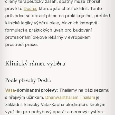
cílený terapeutický zásah; špatný může zhoršit
právě tu
Dosha
, kterou jste chtěli uklidnit. Tento
průvodce se obrací přímo na praktikujícího, přehled
klinické logiky výběru oleje, hlavních kategorií
formulací a praktických úvah pro budování
profesionální olejové lékárny v evropském
prostředí praxe.
Klinický rámec výběru
Podle převahy Dosha
Vata
-dominantní projevy:
Thailamy na bázi sezamu
s hřejivým účinkem.
Dhanwantharam Thailam
je
základní, klasický Vata-Kapha uklidňující s širokým
využitím pro pohybový aparát a nervový systém.