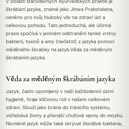
V oblasti starodávných Ayurvedských praktik je
škrábání jazyka, známé jako
Jihwa Prakshalana
,
ceněno pro svůj hluboký vliv na zdraví úst a
celkovou pohodu. Tato jednoduchá, ale účinná
praxe spočívá v jemném odstranění tenké vrstvy
bakterií, toxinů a amy (nečistot) z jazyka pomocí
měděného škrabky na jazyk.Věda za měděným
škrábáním jazyka.
Věda za měděným škrábáním jazyka
Jazyk, často opomíjený v naší každodenní ústní
hygieně, hraje klíčovou roli v našem celkovém
zdraví. Slouží jako brána do trávicího systému,
vstřebává živiny a přenáší chuťové vjemy do mozku.
Nicméně jazyk může také skrývat škodlivé bakterie,