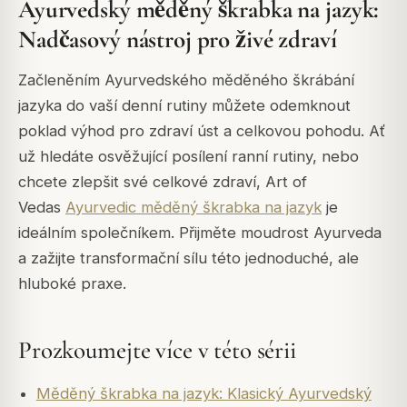
Ayurvedský měděný škrabka na jazyk:
Nadčasový nástroj pro živé zdraví
Začleněním Ayurvedského měděného škrábání
jazyka do vaší denní rutiny můžete odemknout
poklad výhod pro zdraví úst a celkovou pohodu. Ať
už hledáte osvěžující posílení ranní rutiny, nebo
chcete zlepšit své celkové zdraví, Art of
Vedas
Ayurvedic měděný škrabka na jazyk
je
ideálním společníkem. Přijměte moudrost Ayurveda
a zažijte transformační sílu této jednoduché, ale
hluboké praxe.
Prozkoumejte více v této sérii
Měděný škrabka na jazyk: Klasický Ayurvedský