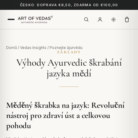
ČESKO: DOPRAVA €6,50, ZDARMA OD €100,00
Domů
/
Vedas Insights
/
Poznejte ájurvédu
ZÁKLADY
Výhody Ayurvedic škrabání
jazyka mědí
Měděný škrabka na jazyk: Revoluční
nástroj pro zdraví úst a celkovou
pohodu