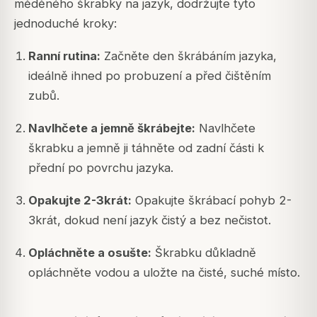
měděného škrabky na jazyk, dodržujte tyto
jednoduché kroky:
Ranní rutina:
Začněte den škrábáním jazyka,
ideálně ihned po probuzení a před čištěním
zubů.
Navlhčete a jemně škrábejte:
Navlhčete
škrabku a jemně ji táhněte od zadní části k
přední po povrchu jazyka.
Opakujte 2-3krát:
Opakujte škrábací pohyb 2-
3krát, dokud není jazyk čistý a bez nečistot.
Opláchněte a osušte:
Škrabku důkladně
opláchněte vodou a uložte na čisté, suché místo.