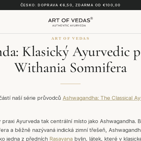
ČESKO: DOPRAVA €6,50, ZDARMA OD €100,00
ART OF VEDAS
da: Klasický Ayurvedic 
Withania Somnifera
částí naší série průvodců
Ashwagandha: The Classical Ay
v praxi Ayurveda tak centrální místo jako Ashwagandha. 
fera
a běžně nazývaná indická zimní třešeň, Ashwagandha
ako jedna z předních
Rasayana
bylin, látek, které v klasic