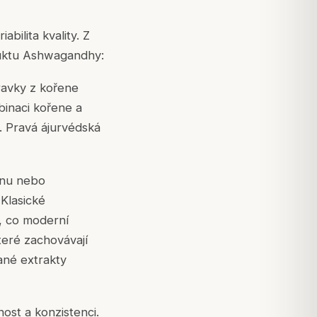
bilita kvality. Z
duktu Ashwagandhy:
pravky z
kořene
binaci kořene a
i. Pravá ájurvédská
inu nebo
 Klasické
o, co moderní
teré zachovávají
ané extrakty
ost a konzistenci.