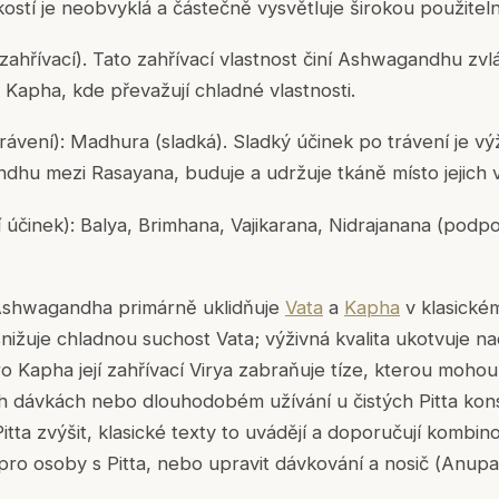
ostí je neobvyklá a částečně vysvětluje širokou použiteln
(zahřívací). Tato zahřívací vlastnost činí Ashwagandhu z
a
Kapha
, kde převažují chladné vlastnosti.
rávení): Madhura (sladká). Sladký účinek po trávení je výži
andhu mezi
Rasayana
, buduje a udržuje tkáně místo jejich
í účinek): Balya, Brimhana, Vajikarana, Nidrajanana (podp
Ashwagandha primárně uklidňuje
Vata
a
Kapha
v klasickém
 snižuje chladnou suchost
Vata
; výživná kvalita ukotvuje 
ro
Kapha
její zahřívací
Virya
zabraňuje tíze, kterou mohou 
ých dávkách nebo dlouhodobém užívání u čistých
Pitta
kons
itta
zvýšit, klasické texty to uvádějí a doporučují komb
 pro osoby s
Pitta
, nebo upravit dávkování a nosič (
Anupa