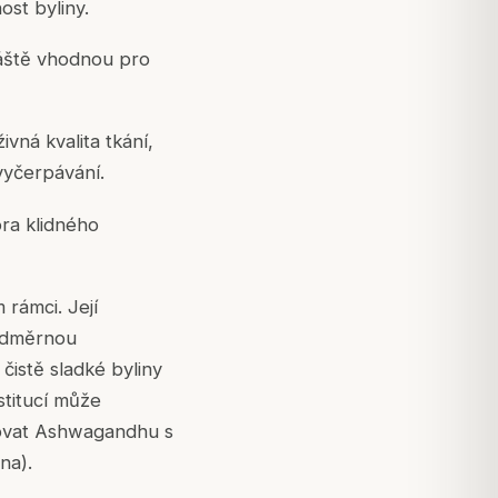
ost byliny.
vláště vhodnou pro
vná kvalita tkání,
 vyčerpávání.
ora klidného
 rámci. Její
nadměrnou
čistě sladké byliny
titucí může
inovat Ashwagandhu s
na
).