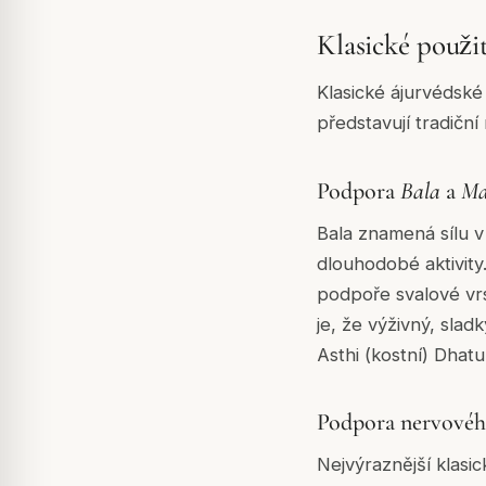
Klasické použit
Klasické ájurvédské
představují tradiční
Podpora
Bala
a
Ma
Bala
znamená sílu v 
dlouhodobé aktivit
podpoře svalové vrs
je, že výživný, slad
Asthi
(kostní) Dhatu
Podpora nervového
Nejvýraznější klasi