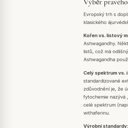
Výběr pravéh
Evropský trh s doplň
klasického ájurvéd
Kořen vs. listový m
Ashwagandhy. Někte
listů, což má odlišn
Ashwagandha použív
Celý spektrum vs. 
standardizované extr
zdůvodnění je, že ú
fytochemie nazývá „
celé spektrum (např
withaferinu.
Výrobní standardy