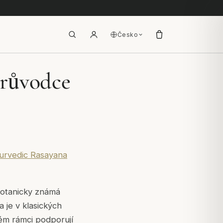
Česko
průvodce
urvedic Rasayana
Botanicky známá
 je v klasických
kém rámci podporují