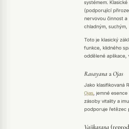
systémem. Klasické te
(podporující přiroz
nervovou činnost a 
chladným, suchým,
Toto je klasický zá
funkce, klidného s
oddělené aplikace,
Rasayana
a
Ojas
Jako klasifikovaná
R
Ojas
, jemné esence 
zásoby vitality a im
podporuje řetězec
Vajikarana
(reprod