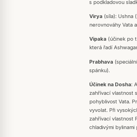
s podkladovou sladk
Virya
(síla): Ushna 
nerovnováhy
Vata
Vipaka
(účinek po t
která řadí Ashwag
Prabhava
(speciáln
spánku).
Účinek na Dosha
: 
zahřívací vlastnost
pohyblivost
Vata
. P
vyvolat. Při vysok
zahřívací vlastnost
P
chladivými bylinami