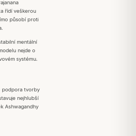
rajanana
ta
řídí veškerou
ímo působí proti
a
.
tabilní mentální
 modelu nejde o
vovém systému.
o podpora tvorby
tavuje nejhlubší
nek Ashwagandhy