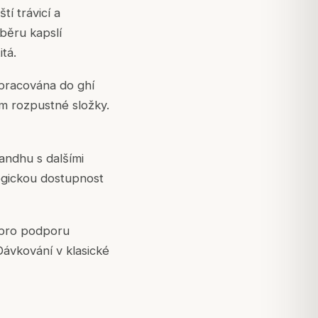
tí trávicí a
ýběru kapslí
tá.
zpracována do ghí
em rozpustné složky.
andhu s dalšími
ogickou dostupnost
 pro podporu
 Dávkování v klasické