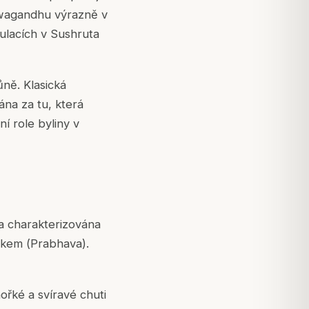
wagandhu výrazně v
mulacích v
Sushruta
ně. Klasická
ána za tu, která
ní role byliny v
ka charakterizována
nkem (
Prabhava
).
ořké a svíravé chuti