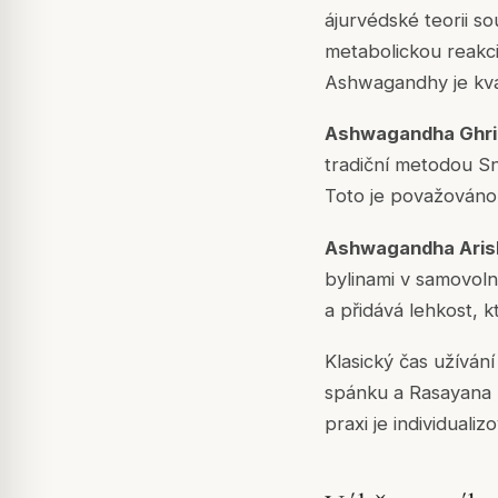
ájurvédské teorii s
metabolickou reakci
Ashwagandhy je kval
Ashwagandha Ghr
tradiční metodou
S
Toto je považováno 
Ashwagandha Aris
bylinami v samovol
a přidává lehkost, k
Klasický čas užívá
spánku a
Rasayana
praxi je individuali