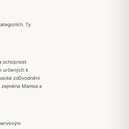
ategoriích. Ty
 a schopnost
h určených k
Klasické zdůvodnění
, zejména
Mamsa
a
nervovým