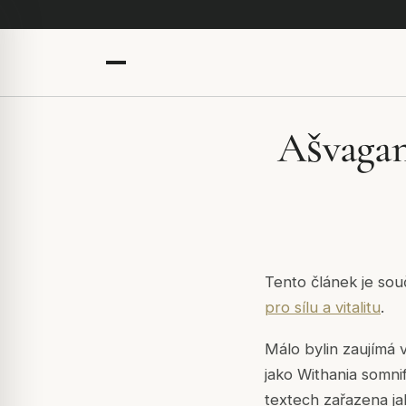
Ašvagan
Tento článek je sou
pro sílu a vitalitu
.
Málo bylin zaujímá 
jako
Withania somni
textech zařazena j