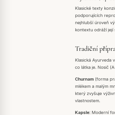
Klasické texty kon
podporujících repro
nejhlubší úroveň vý
kontextu odráží její
Tradiční přípr
Klasická Ayurveda 
co látka je. Nosič (
A
Churnam
(forma pr
mlékem a malým mno
který zvyšuje výživ
vlastnostem.
Kapsle
: Moderní fo