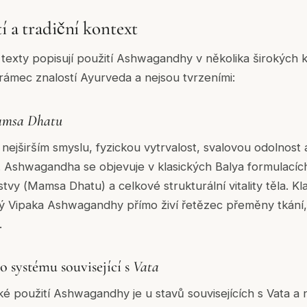
í a tradiční kontext
 texty popisují použití Ashwagandhy v několika širokých k
 rámec znalostí Ayurveda a nejsou tvrzeními:
msa Dhatu
nejširším smyslu, fyzickou vytrvalost, svalovou odolnost
y. Ashwagandha se objevuje v klasických
Balya
formulacíc
tvy (
Mamsa Dhatu
) a celkové strukturální vitality těla. 
ký
Vipaka
Ashwagandhy přímo živí řetězec přeměny tkání
.
 systému související s
Vata
cké použití Ashwagandhy je u stavů souvisejících s
Vata
a 