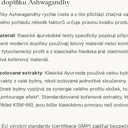
o doplňku Ashwagandhy
ky Ashwagandhy rychle roste a s tím přichází značná varia
ského pohledu několik faktorů určuje pravou kvalitu pro
ateriál
: Klasické ájurvédské texty specificky popisují pří
ré moderní doplňky používají listový materiál nebo kom
ý fytochemický profil a z klasického hlediska jiné vlastnost
á kořenový materiál.
izolované extrakty
: Klasická Ayurveda používá celou byl
akty z celé byliny, nikoli izolované jednotlivé sloučeniny.
činek byliny vyplývá ze synergie celého profilu složek, t
entourage efekt“. Standardizované kořenové extrakty, k
íklad KSM-66), jsou blíže klasickému principu než izolov
: EU výrobní standardy (certifikace GMP) zajišťují bezpečn