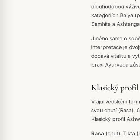
dlouhodobou výživu t
kategoriích
Balya
(po
Samhita
a
Ashtanga
Jméno samo o sob
interpretace je dvoj
dodává vitalitu a vy
praxi Ayurveda zůst
Klasický profil
V ájurvédském farm
svou chutí (
Rasa
), 
Klasický profil Ash
Rasa
(chuť): Tikta 