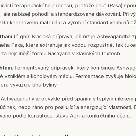
oučástí terapeutického procesu, protože chuť (
Rasa
) spouš
, ale nabízejí pohodlí a standardizované dávkování. Při v
ita kořenového materiálu a výrobní standard velmi důleži
itham
(é ghí): Klasická příprava, při níž je Ashwagandha 
neha Paka
, která extrahuje jak vodou rozpustné, tak tuk
za nejsilnější formu
Rasayana
v klasických textech.
htam
: Fermentovaný přípravek, který kombinuje Ashwag
ně vzniklém alkoholovém médiu. Fermentace zvyšuje biol
terá vyvažuje tíhu byliny.
ní Ashwagandhy je obvykle před spaním s teplým mlékem
účinek, nebo ráno pro posilující a energizující vlastnosti.
zováno podle konstituce, stavu
Agni
a konkrétního účelu.