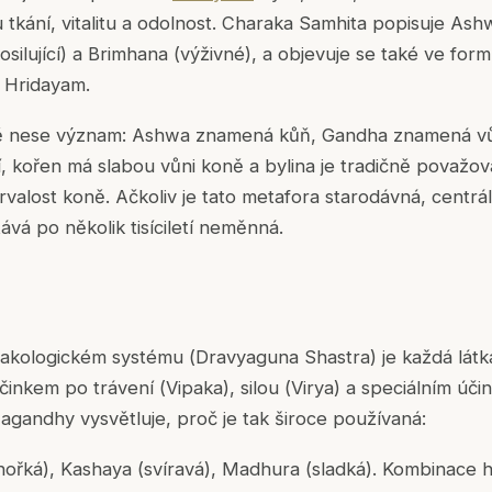
kání, vitalitu a odolnost.
Charaka Samhita
popisuje Ash
silující) a
Brimhana
(výživné), a objevuje se také ve for
 Hridayam
.
ě nese význam:
Ashwa
znamená kůň,
Gandha
znamená vů
í, kořen má slabou vůni koně a bylina je tradičně považov
trvalost koně. Ačkoliv je tato metafora starodávná, centrál
ává po několik tisíciletí neměnná.
akologickém systému (
Dravyaguna Shastra
) je každá lát
účinkem po trávení (
Vipaka
), silou (
Virya
) a speciálním úči
wagandhy vysvětluje, proč je tak široce používaná:
(hořká), Kashaya (svíravá), Madhura (sladká). Kombinace h