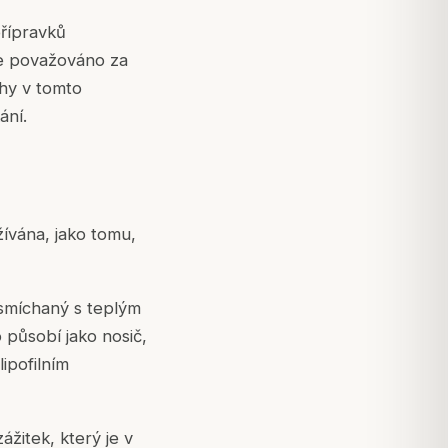
přípravků
 je považováno za
dhy v tomto
ání.
žívána, jako tomu,
smíchaný s teplým
 působí jako nosič,
ipofilním
žitek, který je v