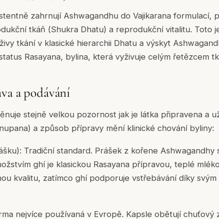
zistentně zahrnují Ashwagandhu do
Vajikarana
formulací, 
dukční tkáň (
Shukra Dhatu
) a reprodukční vitalitu. Toto
živy tkání v klasické hierarchii Dhatu a výskyt Ashwagan
 status
Rasayana
, bylina, která vyživuje celým řetězcem tk
ava a podávání
věnuje stejně velkou pozornost
jak
je látka připravena a u
nupana
) a způsob přípravy mění klinické chování byliny:
ášku): Tradiční standard. Prášek z kořene Ashwagandhy 
žstvím ghí je klasickou
Rasayana
přípravou, teplé mléko
nou kvalitu, zatímco ghí podporuje vstřebávání díky svým l
rma nejvíce používaná v Evropě. Kapsle obětují chuťový zá