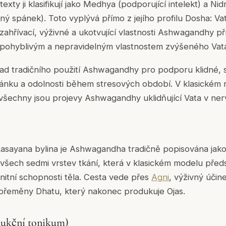
xty ji klasifikují jako
Medhya
(podporující intelekt) a
Nid
ený spánek). Toto vyplývá přímo z jejího profilu Dosha:
Va
zahřívací, výživné a ukotvující vlastnosti Ashwagandhy př
 pohyblivým a nepravidelným vlastnostem zvýšeného
Vat
klad tradičního použití Ashwagandhy pro podporu klidné, s
pánku a odolnosti během stresových období. V klasickém
 všechny jsou projevy Ashwagandhy uklidňující
Vata
v ner
asayana
bylina je Ashwagandha tradičně popisována jak
všech sedmi vrstev tkání, která v klasickém modelu předs
unitní schopnosti těla. Cesta vede přes
Agni
, výživný úči
 přeměny Dhatu, který nakonec produkuje
Ojas
.
ukční tonikum)