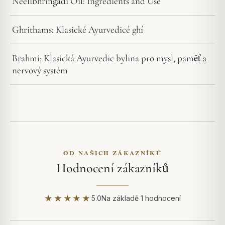
Neelibhringadi Oil: Ingredients and Use
Ghrithams: Klasické Ayurvedicé ghí
Brahmi: Klasická Ayurvedic bylina pro mysl, paměť a
nervový systém
OD NAŠICH ZÁKAZNÍKŮ
Hodnocení zákazníků
★★★★★
5.0
Na základě 1 hodnocení