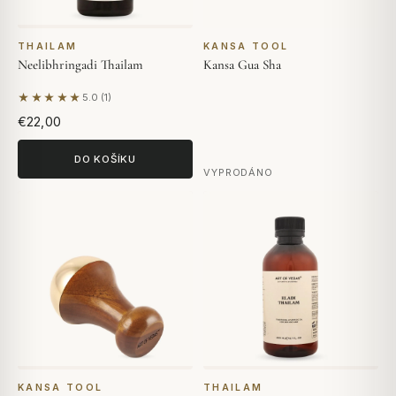
THAILAM
KANSA TOOL
Neelibhringadi Thailam
Kansa Gua Sha
★★★★★
5.0 (1)
Na základě 1 hodnocení
€22,00
DO KOŠÍKU
VYPRODÁNO
KANSA TOOL
THAILAM