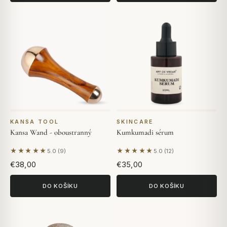
KANSA TOOL
SKINCARE
Kansa Wand - oboustranný
Kumkumadi sérum
★★★★★
★★★★★
5.0 (9)
5.0 (12)
Na základě 9 hodnocení
Na základě 12 hodnocení
€38,00
€35,00
DO KOŠÍKU
DO KOŠÍKU