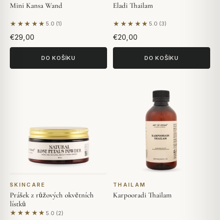
Mini Kansa Wand
Eladi Thailam
★★★★★
★★★★★
5.0 (1)
5.0 (3)
Na základě 1 hodnocení
Na základě 3 hodnocení
€29,00
€20,00
DO KOŠÍKU
DO KOŠÍKU
SKINCARE
THAILAM
Prášek z růžových okvětních
Karpooradi Thailam
lístků
★★★★★
5.0 (2)
Na základě 2 hodnocení