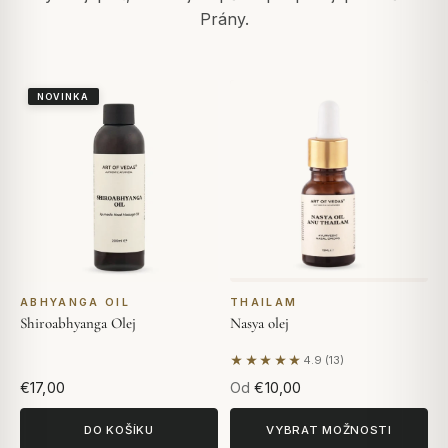
Prány.
NOVINKA
ABHYANGA OIL
THAILAM
Shiroabhyanga Olej
Nasya olej
★★★★★
4.9 (13)
Na základě 13 hodnocení
€17,00
Od
€10,00
DO KOŠÍKU
VYBRAT MOŽNOSTI