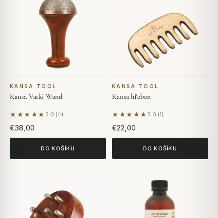
KANSA TOOL
KANSA TOOL
Kansa Vatki Wand
Kansa hřeben
★★★★★
★★★★★
5.0 (4)
5.0 (1)
Na základě 4 hodnocení
Na základě 1 hodnocení
€38,00
€22,00
DO KOŠÍKU
DO KOŠÍKU