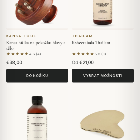
KANSA TOOL
THAILAM
Kansa hůlka na pokožku hlavy a
Ksheerabala Thailam
tělo
★★★★★
★★★★★
4.8 (4)
5.0 (3)
Na základě 4 hodnocení
Na základě 3 hodnocení
€38,00
Od
€21,00
DO KOŠÍKU
VYBRAT MOŽNOSTI