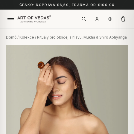
ČESKO: DOPRAVA €6,50, ZDARMA OD €100,00
Domů
/
Kolekce
/ Rituály pro obličej a hlavu, Mukha & Shiro Abhyanga